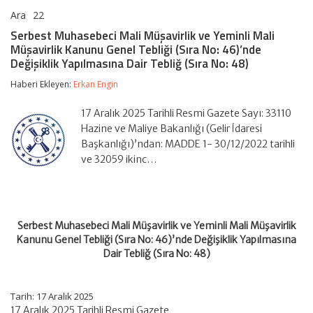
Ara
22
Serbest
yorumlar kapalı
Muhasebeci
Serbest Muhasebeci Mali Müşavirlik ve Yeminli Mali
Mali
Müşavirlik Kanunu Genel Tebliği (Sıra No: 46)’nde
Müşavirlik
Değişiklik Yapılmasına Dair Tebliğ (Sıra No: 48)
ve
Yeminli
Haberi Ekleyen:
Erkan Engin
Mali
Müşavirlik
Kanunu
17 Aralık 2025 Tarihli Resmi Gazete Sayı: 33110
Genel
Hazine ve Maliye Bakanlığı (Gelir İdaresi
Tebliği
Başkanlığı)’ndan: MADDE 1- 30/12/2022 tarihli
(Sıra
No:
ve 32059 ikinc…
46)’nde
Değişiklik
Yapılmasına
Dair
Tebliğ
Serbest Muhasebeci Mali Müşavirlik ve Yeminli Mali Müşavirlik
(Sıra
Kanunu Genel Tebliği (Sıra No: 46)’nde Değişiklik Yapılmasına
No:
48)
Dair Tebliğ (Sıra No: 48)
için
Tarih:
17 Aralık 2025
17 Aralık 2025 Tarihli Resmi Gazete