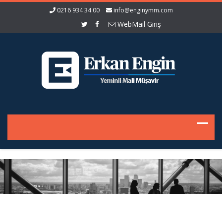
0216 934 34 00
info@enginymm.com
WebMail Giriş