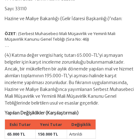
Sayı: 33110
Hazine ve Maliye Bakanlığı (Gelir İdaresi Başkanlığı)’ndan:
ÖZET:
(Serbest Muhasebeci Mali Müşavirlik ve Yeminli Mali
Müşavirlik Kanunu Genel Tebliği (Sıra No: 46))
…
(4) Katma değer vergisi hariç tutarı 65.000-TL’yi aşmayan
belgeler için karşıt inceleme zorunluluğu bulunmamaktadır.
Ancak, bir mükelleften bir aylık dönemde yapılan mal ve hizmet
alımları toplamının 195.000-TL’yi aşması halinde karşıt
inceleme yapılması zorunludur. Bu fıkranın uygulanmasında,
Hazine ve Maliye Bakanlığınca yayımlanan Serbest Muhasebeci
Mali Müşavirlik ve Yeminli Mali Müşavirlik Kanunu Genel
Tebliğlerinde belirtilen usul ve esaslar geçerlidir.
Yapılan Değişiklikler (Karşılaştırmalı)
Eski Tutar
Yeni Tutar
Değişiklik
65.000 TL
150.000 TL
Artırıldı