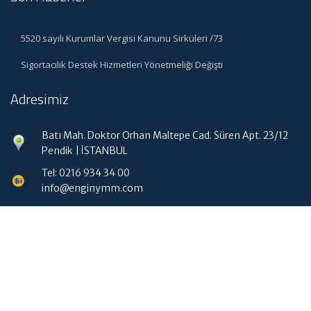
5520 sayılı Kurumlar Vergisi Kanunu Sirküleri /73
Sigortacılık Destek Hizmetleri Yönetmeliği Değişti
Adresimiz
Batı Mah. Doktor Orhan Maltepe Cad. Süren Apt. 23/12
Pendik | İSTANBUL
Tel: 0216 934 34 00
info@enginymm.com
Hızlı Menü
Ana Sayfa
Hakkımızda
Hizmetlerimiz
Güncel Mevzuat
İletişim