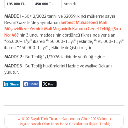
195.000 TL
450.000 TL
Artırıldı
MADDE 1-
30/12/2022 tarihli ve 32059 ikinci mükerrer sayılı
Resmî Gazete’de yayımlanan
Serbest Muhasebeci Mali
Müşavirlik ve Yeminli Mali Müşavirlik Kanunu Genel Tebliği (Sıra
No: 46)
’nin 3 üncü maddesinin dördüncü fıkrasında yer alan
“65.000-TL’yi” ibaresi “150.000-TL’yi” şeklinde, “195.000-TL’yi”
ibaresi “450.000-TL’yi” şeklinde değiştirilmiştir.
MADDE 2-
Bu Tebliğ 1/1/2026 tarihinde yürürlüğe girer.
MADDE 3-
Bu Tebliğ hükümlerini Hazine ve Maliye Bakanı
yürütür.
Post
Share
Share
Post
←
6102 Sayılı Türk Ticaret Kanununa Göre 2026 Yılında
navigation
Uygulanacak Olan İdari Para Cezalarına İlişkin Tebliğ