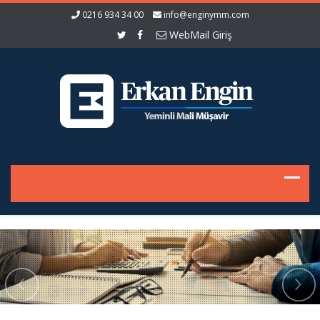
0216 934 34 00
info@enginymm.com
WebMail Giriş