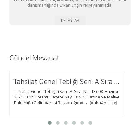
danışmanlığında Erkan Engin YMM yanınızda!
DETAYLAR
Güncel Mevzuat
Tahsilat Genel Tebliği Seri: A Sıra No: 1’de Değişiklik Yapılmasına Dair Tebliğ (Seri: A Sıra No: 13)
Tahsilat Genel Tebliği (Seri: A Sıra No: 13) 08 Haziran
SG
2021 Tarihli Resmi Gazete Sayı: 31505 Hazine ve Maliye
BA
Bakanlığı (Gelir İdaresi Başkanlığı)’nd… (daha&helliip;)
41
(d