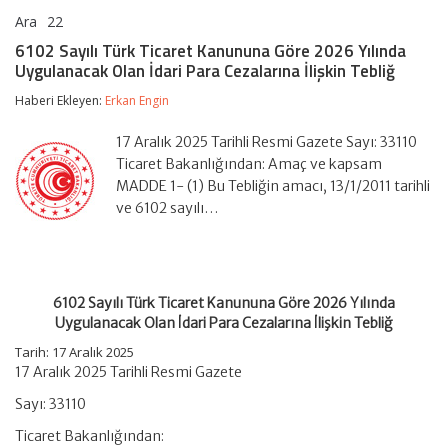
Ara
22
6102
yorumlar kapalı
Sayılı
6102 Sayılı Türk Ticaret Kanununa Göre 2026 Yılında
Türk
Uygulanacak Olan İdari Para Cezalarına İlişkin Tebliğ
Ticaret
Kanununa
Haberi Ekleyen:
Erkan Engin
Göre
2026
Yılında
17 Aralık 2025 Tarihli Resmi Gazete Sayı: 33110
Uygulanacak
Ticaret Bakanlığından: Amaç ve kapsam
Olan
MADDE 1- (1) Bu Tebliğin amacı, 13/1/2011 tarihli
İdari
ve 6102 sayılı…
Para
Cezalarına
İlişkin
Tebliğ
için
6102 Sayılı Türk Ticaret Kanununa Göre 2026 Yılında
Uygulanacak Olan İdari Para Cezalarına İlişkin Tebliğ
Tarih:
17 Aralık 2025
17 Aralık 2025 Tarihli Resmi Gazete
Sayı: 33110
Ticaret Bakanlığından: