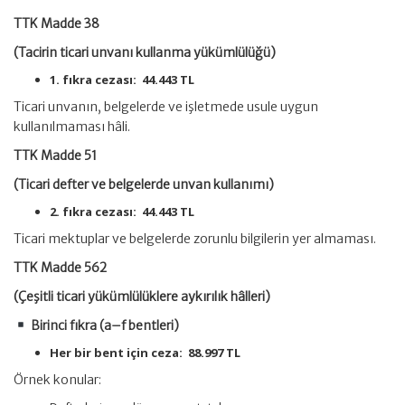
TTK Madde 38
(Tacirin ticari unvanı kullanma yükümlülüğü)
1. fıkra cezası:
44.443 TL
Ticari unvanın, belgelerde ve işletmede usule uygun
kullanılmaması hâli.
TTK Madde 51
(Ticari defter ve belgelerde unvan kullanımı)
2. fıkra cezası:
44.443 TL
Ticari mektuplar ve belgelerde zorunlu bilgilerin yer almaması.
TTK Madde 562
(Çeşitli ticari yükümlülüklere aykırılık hâlleri)
Birinci fıkra (a–f bentleri)
Her bir bent için ceza:
88.997 TL
Örnek konular: