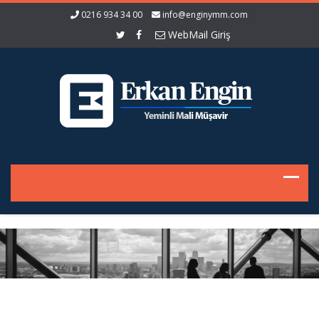
0216 934 34 00
info@enginymm.com
WebMail Giriş