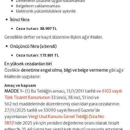
Defterlerin usulüne uygun tutulmaması
Belgelerin saklanmaması
Elektronik yükümlülüklere aykırılık
İkinci fıkra
Ceza tutarı: 88.997 TL
Genellikle defter ve kayıt düzenine ilişkin ağır ihlaller.
Onüçüncü fıkra (a bendi)
Ceza tutarı: 173.801 TL
En yüksek cezalardan biri
Özellikle
denetime engel olma
,
bilgi ve belge vermeme
gibi ağır
ihlallerde uygulanır.
Amaç ve kapsam
MADDE 1-
(1) Bu Tebliğin amacı, 13/1/2011 tarihli ve
6102 sayılı
Türk Ticaret Kanununun
33 üncü, 38 inci, 51 inci ve
562 nci maddelerinde düzenlenmiş olan idari para cezalarının
27/11/2025 tarihli ve 33090 sayılı Resmî Gazete’de
yayımlanan
Vergi Usul Kanunu Genel Tebliği (Sıra No:
585)
’nde 2025 yılı için yeniden değerleme oranı olarak tespit
edilen % 25,49 (yirmi beş virgül kırk dokuz) oranında artırılarak