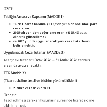
ÖZET:
Tebliğin Amacı ve Kapsamı (MADDE 1)
Türk Ticaret Kanunu (TTK)
’nda yer alan bazı
idari para
cezalarını
,
2025 yılı yeniden değerleme oranı (%25,49)
esas
alınarak
güncellemek
ve
2026 yılında uygulanacak yeni ceza tutarlarını
belirlemektir.
Uygulanacak Ceza Tutarları (MADDE 3)
Aşağıdaki tutarlar
1 Ocak 2026 – 31 Aralık 2026
tarihleri
arasında uygulanacaktır.
TTK Madde 33
(Ticaret siciline tescil ve bildirim yükümlülükleri)
2. fıkra cezası: 22.194 TL
Örneğin:
Tescil edilmesi gereken hususların süresinde ticaret siciline
bildirilmemesi.