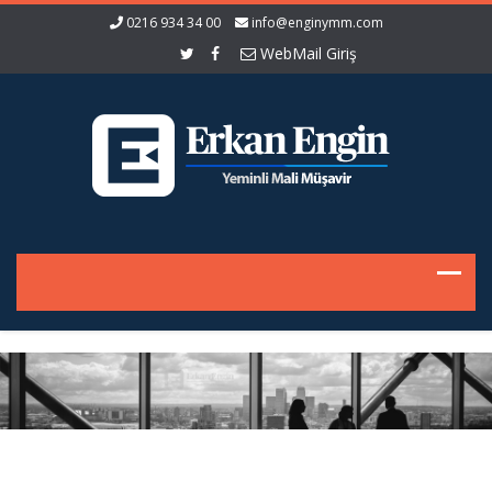
0216 934 34 00
info@enginymm.com
WebMail Giriş