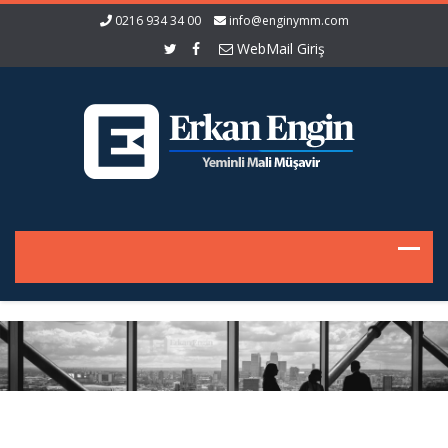
0216 934 34 00
info@enginymm.com
WebMail Giriş