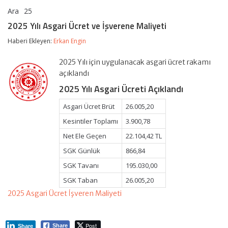
Ara
25
2025
yorumlar kapalı
Yılı
2025 Yılı Asgari Ücret ve İşverene Maliyeti
Asgari
Ücret
Haberi Ekleyen:
Erkan Engin
ve
İşverene
2025 Yılı için uygulanacak asgari ücret rakamı
Maliyeti
için
açıklandı
2025 Yılı Asgari Ücreti Açıklandı
Asgari Ücret Brüt
26.005,20
Kesintiler Toplamı
3.900,78
Net Ele Geçen
22.104,42 TL
SGK Günlük
866,84
SGK Tavanı
195.030,00
SGK Taban
26.005,20
2025 Asgari Ücret İşveren Maliyeti
Post
Share
Share