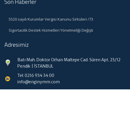
Son Haberler
5520 sayılı Kurumlar Vergisi Kanunu Sirküleri /73
Sigortacılık Destek Hizmetleri Yönetmeliği Değişti
Adresimiz
Batı Mah. Doktor Orhan Maltepe Cad. Süren Apt. 23/12
Pendik | İSTANBUL
Tel: 0216 934 34 00
info@enginymm.com
Hızlı Menü
Ana Sayfa
Hakkımızda
Hizmetlerimiz
Güncel Mevzuat