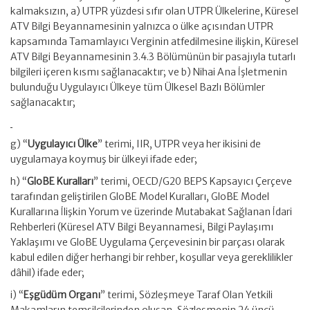
kalmaksızın, a) UTPR yüzdesi sıfır olan UTPR Ülkelerine, Küresel
ATV Bilgi Beyannamesinin yalnızca o ülke açısından UTPR
kapsamında Tamamlayıcı Verginin atfedilmesine ilişkin, Küresel
ATV Bilgi Beyannamesinin 3.4.3 Bölümünün bir pasajıyla tutarlı
bilgileri içeren kısmı sağlanacaktır; ve b) Nihai Ana İşletmenin
bulunduğu Uygulayıcı Ülkeye tüm Ülkesel Bazlı Bölümler
sağlanacaktır;
g) “
Uygulayıcı Ülke
” terimi, IIR, UTPR veya her ikisini de
uygulamaya koymuş bir ülkeyi ifade eder;
h) “
GloBE Kuralları
” terimi, OECD/G20 BEPS Kapsayıcı Çerçeve
tarafından geliştirilen GloBE Model Kuralları, GloBE Model
Kurallarına İlişkin Yorum ve üzerinde Mutabakat Sağlanan İdari
Rehberleri (Küresel ATV Bilgi Beyannamesi, Bilgi Paylaşımı
Yaklaşımı ve GloBE Uygulama Çerçevesinin bir parçası olarak
kabul edilen diğer herhangi bir rehber, koşullar veya gereklilikler
dâhil) ifade eder;
i) “
Eşgüdüm Organı
” terimi, Sözleşmeye Taraf Olan Yetkili