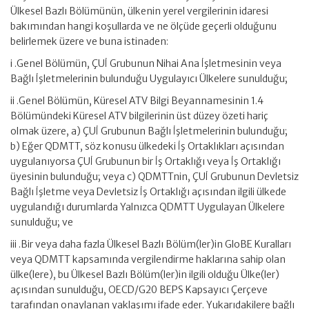
Ülkesel Bazlı Bölümünün, ülkenin yerel vergilerinin idaresi
bakımından hangi koşullarda ve ne ölçüde geçerli olduğunu
belirlemek üzere ve buna istinaden:
i .Genel Bölümün, ÇUİ Grubunun Nihai Ana İşletmesinin veya
Bağlı İşletmelerinin bulunduğu Uygulayıcı Ülkelere sunulduğu;
ii .Genel Bölümün, Küresel ATV Bilgi Beyannamesinin 1.4
Bölümündeki Küresel ATV bilgilerinin üst düzey özeti hariç
olmak üzere, a) ÇUİ Grubunun Bağlı İşletmelerinin bulunduğu;
b) Eğer QDMTT, söz konusu ülkedeki İş Ortaklıkları açısından
uygulanıyorsa ÇUİ Grubunun bir İş Ortaklığı veya İş Ortaklığı
üyesinin bulunduğu; veya c) QDMTTnin, ÇUİ Grubunun Devletsiz
Bağlı İşletme veya Devletsiz İş Ortaklığı açısından ilgili ülkede
uygulandığı durumlarda Yalnızca QDMTT Uygulayan Ülkelere
sunulduğu; ve
iii .Bir veya daha fazla Ülkesel Bazlı Bölüm(ler)in GloBE Kuralları
veya QDMTT kapsamında vergilendirme haklarına sahip olan
ülke(lere), bu Ülkesel Bazlı Bölüm(ler)in ilgili olduğu Ülke(ler)
açısından sunulduğu, OECD/G20 BEPS Kapsayıcı Çerçeve
tarafından onaylanan yaklaşımı ifade eder. Yukarıdakilere bağlı