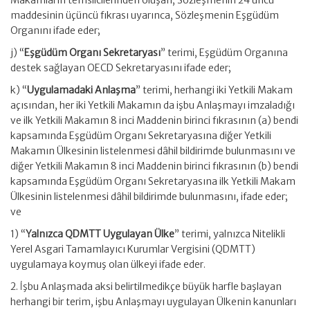
Makamların temsilcilerinden oluşan, Sözleşmenin 24 üncü
maddesinin üçüncü fıkrası uyarınca, Sözleşmenin Eşgüdüm
Organını ifade eder;
j) “
Eşgüdüm Organı Sekretaryası
” terimi, Eşgüdüm Organına
destek sağlayan OECD Sekretaryasını ifade eder;
k) “
Uygulamadaki Anlaşma
” terimi, herhangi iki Yetkili Makam
açısından, her iki Yetkili Makamın da işbu Anlaşmayı imzaladığı
ve ilk Yetkili Makamın 8 inci Maddenin birinci fıkrasının (a) bendi
kapsamında Eşgüdüm Organı Sekretaryasına diğer Yetkili
Makamın Ülkesinin listelenmesi dâhil bildirimde bulunmasını ve
diğer Yetkili Makamın 8 inci Maddenin birinci fıkrasının (b) bendi
kapsamında Eşgüdüm Organı Sekretaryasına ilk Yetkili Makam
Ülkesinin listelenmesi dâhil bildirimde bulunmasını, ifade eder;
ve
1) “
Yalnızca QDMTT Uygulayan Ülke
” terimi, yalnızca Nitelikli
Yerel Asgari Tamamlayıcı Kurumlar Vergisini (QDMTT)
uygulamaya koymuş olan ülkeyi ifade eder.
2. İşbu Anlaşmada aksi belirtilmedikçe büyük harfle başlayan
herhangi bir terim, işbu Anlaşmayı uygulayan Ülkenin kanunları