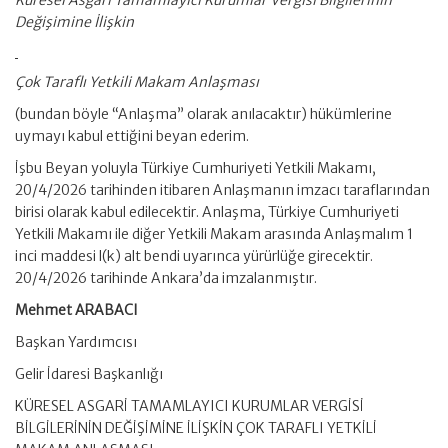
Küresel Asgari Tamamlayıcı Kurumlar Vergisi Bilgilerinin
Değişimine İlişkin
Çok Taraflı Yetkili Makam Anlaşması
(bundan böyle “Anlaşma” olarak anılacaktır) hükümlerine
uymayı kabul ettiğini beyan ederim.
İşbu Beyan yoluyla Türkiye Cumhuriyeti Yetkili Makamı,
20/4/2026 tarihinden itibaren Anlaşmanın imzacı taraflarından
birisi olarak kabul edilecektir. Anlaşma, Türkiye Cumhuriyeti
Yetkili Makamı ile diğer Yetkili Makam arasında Anlaşmalım 1
inci maddesi l(k) alt bendi uyarınca yürürlüğe girecektir.
20/4/2026 tarihinde Ankara’da imzalanmıştır.
Mehmet ARABACI
Başkan Yardımcısı
Gelir İdaresi Başkanlığı
KÜRESEL ASGARİ TAMAMLAYICI KURUMLAR VERGİSİ
BİLGİLERİNİN DEĞİŞİMİNE İLİŞKİN ÇOK TARAFLI YETKİLİ