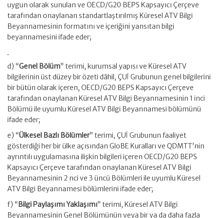
uygun olarak sunulan ve OECD/G20 BEPS Kapsayıcı Çerçeve
tarafından onaylanan standartlaştırılmış Küresel ATV Bilgi
Beyannamesinin formatını ve içeriğini yansıtan bilgi
beyannamesini ifade eder;
d) “
Genel Bölüm
” terimi, kurumsal yapısı ve Küresel ATV
bilgilerinin üst düzey bir özeti dâhil, ÇUİ Grubunun genel bilgilerini
bir bütün olarak içeren, OECD/G20 BEPS Kapsayıcı Çerçeve
tarafından onaylanan Küresel ATV Bilgi Beyannamesinin 1 inci
Bölümü ile uyumlu Küresel ATV Bilgi Beyannamesi bölümünü
ifade eder;
e) “
Ülkesel Bazlı Bölümler
” terimi, ÇUİ Grubunun faaliyet
gösterdiği her bir ülke açısından GloBE Kuralları ve QDMTT’nin
ayrıntılı uygulamasına ilişkin bilgileri içeren OECD/G20 BEPS
Kapsayıcı Çerçeve tarafından onaylanan Küresel ATV Bilgi
Beyannamesinin 2 nci ve 3 üncü Bölümleri ile uyumlu Küresel
ATV Bilgi Beyannamesi bölümlerini ifade eder;
f) “
Bilgi Paylaşımı Yaklaşımı
” terimi, Küresel ATV Bilgi
Beyannamesinin Genel Bölümünün veya bir ya da daha fazla