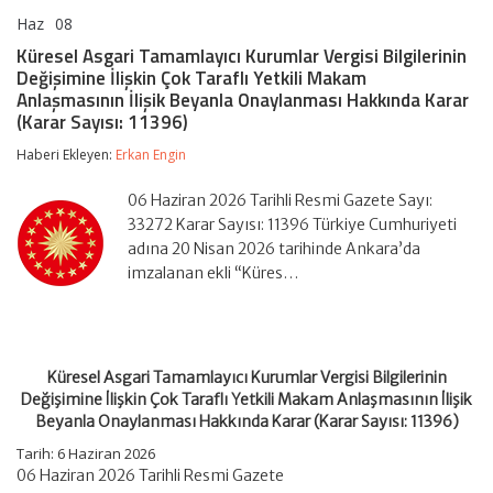
Haz
08
Küresel
yorumlar kapalı
Asgari
Küresel Asgari Tamamlayıcı Kurumlar Vergisi Bilgilerinin
Tamamlayıcı
Değişimine İlişkin Çok Taraflı Yetkili Makam
Kurumlar
Anlaşmasının İlişik Beyanla Onaylanması Hakkında Karar
Vergisi
(Karar Sayısı: 11396)
Bilgilerinin
Değişimine
Haberi Ekleyen:
İlişkin
Erkan Engin
Çok
Taraflı
06 Haziran 2026 Tarihli Resmi Gazete Sayı:
Yetkili
33272 Karar Sayısı: 11396 Türkiye Cumhuriyeti
Makam
Anlaşmasının
adına 20 Nisan 2026 tarihinde Ankara’da
İlişik
imzalanan ekli “Küres…
Beyanla
Onaylanması
Hakkında
Karar
(Karar
Küresel Asgari Tamamlayıcı Kurumlar Vergisi Bilgilerinin
Sayısı:
11396)
Değişimine İlişkin Çok Taraflı Yetkili Makam Anlaşmasının İlişik
için
Beyanla Onaylanması Hakkında Karar (Karar Sayısı: 11396)
Tarih:
6 Haziran 2026
06 Haziran 2026 Tarihli Resmi Gazete