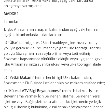
dikkate alınarak, Yetkili Makamlar, aşağıdaki hususlarda
anlaşmaya varmışlardır:
MADDE 1
Tanımlar
1. İşbu Anlaşmanın amaçları bakımından aşağıdaki terimler
aşağıdaki anlamlarda kullanılacaktır:
a) “
Ülke
” terimi, gerek 28 inci maddeye göre imza ve onay
yoluyla gerekse 29 uncu maddeye göre ülke toprağı uzantısı
yoluyla Sözleşmenin sırasıyla orijinal veya tadil edilmiş
Sözleşme kapsamında yürürlükte olduğu veya uygulandığı ve
işbu Anlaşmayı imzalayan bir ülkeyi veya ülke toprağını ifade
eder;
b) “
Yetkili Makam
” terimi, her bir ilgili Ülke bakımından,
Sözleşmenin EK B’sinde listelenen kişi ve makamları ifade eder;
c) “
Küresel ATV Bilgi Beyannamesi
” terimi, Nihai Ana İşletme,
Beyanname Vermek İçin Belirlenen İşletme, Belirlenen Yerel
İşletme veya Bağlı İşletme tarafından, bu işletmenin yerleşik
olduğu ülkenin iç hukukuna, kurallarına ve/veya prosedürlerine