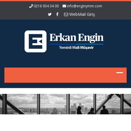
0216 934 34 00
info@enginymm.com
WebMail Giriş