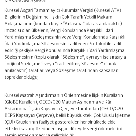
MAKAM ANLAŞMASI
Küresel Asgari Tamamlayıcı Kurumlar Vergisi (Küresel ATV)
Bilgilerinin Değişimine İlişkin Çok Taraflı Yetkili Makam
Anlaşmasının (bundan böyle “Anlaşma” olarak anılacaktır)
imzacısı olan ülkelerin, Vergi Konularında Karşılıklı İdari
Yardımlaşma Sözleşmesinin veya Vergi Konularında Karşılıklı
İdari Yardımlaşma Sözleşmesini tadil eden Protokol ile tadil
edildiği şekliyle Vergi Konularında Karşılıklı İdari Yardımlaşma
Sözleşmesinin (toplu olarak “Sözleşme”, ayrı ayrı ise sırasıyla
“orijinal Sözleşme ” veya “tadil edilmiş Sözleşme” olarak
anılacaktır) tarafları veya Sözleşme tarafından kapsanan
topraklar olduğu;
Küresel Matrah Aşındırmanın Önlenmesine İlişkin Kuralların
(GloBE Kuralları), OECD/G20 Matrah Aşındırma ve Kâr
Aktarımına İlişkin Kapsayıcı Çerçeve tarafından (OECD/G20
BEPS Kapsayıcı Çerçeve), belirli büyüklükteki Çok Uluslu İşletme
(ÇUİ) Gruplarının faaliyet gösterdikleri her bir ülkede elde
ettikleri kazanç üzerinden asgari düzeyde vergi ödemelerini
temin etmek amacıyla geliştirildiği;