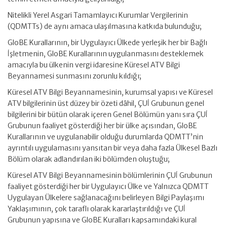
Nitelikli Yerel Asgari Tamamlayıcı Kurumlar Vergilerinin
(QDMTTs) de aynı amaca ulaşılmasına katkıda bulunduğu;
GloBE Kurallarının, bir Uygulayıcı Ülkede yerleşik her bir Bağlı
İşletmenin, GloBE Kurallarının uygulanmasını desteklemek
amacıyla bu ülkenin vergi idaresine Küresel ATV Bilgi
Beyannamesi sunmasını zorunlu kıldığı;
Küresel ATV Bilgi Beyannamesinin, kurumsal yapısı ve Küresel
ATV bilgilerinin üst düzey bir özeti dâhil, ÇUİ Grubunun genel
bilgilerini bir bütün olarak içeren Genel Bölümün yanı sıra ÇUİ
Grubunun faaliyet gösterdiği her bir ülke açısından, GloBE
Kurallarının ve uygulanabilir olduğu durumlarda QDMTT’nin
ayrıntılı uygulamasını yansıtan bir veya daha fazla Ülkesel Bazlı
Bölüm olarak adlandırılan iki bölümden oluştuğu;
Küresel ATV Bilgi Beyannamesinin bölümlerinin ÇUİ Grubunun
faaliyet gösterdiği her bir Uygulayıcı Ülke ve Yalnızca QDMTT
Uygulayan Ülkelere sağlanacağını belirleyen Bilgi Paylaşımı
Yaklaşımının, çok taraflı olarak kararlaştırıldığı ve ÇUİ
Grubunun yapısına ve GloBE Kuralları kapsamındaki kural