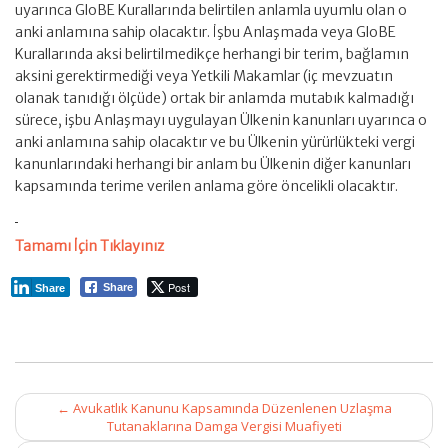
uyarınca GloBE Kurallarında belirtilen anlamla uyumlu olan o
anki anlamına sahip olacaktır. İşbu Anlaşmada veya GloBE
Kurallarında aksi belirtilmedikçe herhangi bir terim, bağlamın
aksini gerektirmediği veya Yetkili Makamlar (iç mevzuatın
olanak tanıdığı ölçüde) ortak bir anlamda mutabık kalmadığı
sürece, işbu Anlaşmayı uygulayan Ülkenin kanunları uyarınca o
anki anlamına sahip olacaktır ve bu Ülkenin yürürlükteki vergi
kanunlarındaki herhangi bir anlam bu Ülkenin diğer kanunları
kapsamında terime verilen anlama göre öncelikli olacaktır.
Tamamı İçin Tıklayınız
Post
Share
Share
Post
←
Avukatlık Kanunu Kapsamında Düzenlenen Uzlaşma
navigation
Tutanaklarına Damga Vergisi Muafiyeti