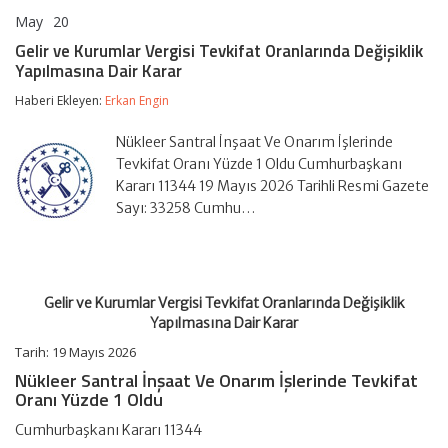
May
20
Gelir
yorumlar kapalı
ve
Gelir ve Kurumlar Vergisi Tevkifat Oranlarında Değişiklik
Kurumlar
Yapılmasına Dair Karar
Vergisi
Tevkifat
Haberi Ekleyen:
Erkan Engin
Oranlarında
Değişiklik
Yapılmasına
Nükleer Santral İnşaat Ve Onarım İşlerinde
Dair
Tevkifat Oranı Yüzde 1 Oldu Cumhurbaşkanı
Karar
Kararı 11344 19 Mayıs 2026 Tarihli Resmi Gazete
için
Sayı: 33258 Cumhu…
Gelir ve Kurumlar Vergisi Tevkifat Oranlarında Değişiklik
Yapılmasına Dair Karar
Tarih:
19 Mayıs 2026
Nükleer Santral İnşaat Ve Onarım İşlerinde Tevkifat
Oranı Yüzde 1 Oldu
Cumhurbaşkanı Kararı 11344