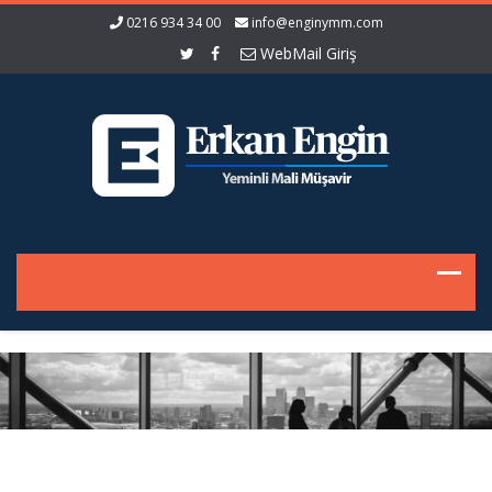
0216 934 34 00
info@enginymm.com
WebMail Giriş