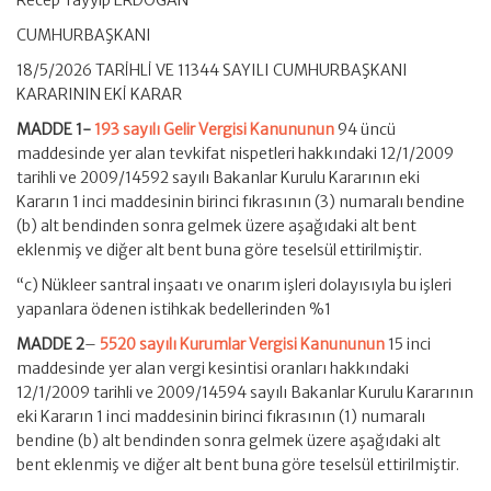
Recep Tayyip ERDOĞAN
CUMHURBAŞKANI
18/5/2026 TARİHLİ VE 11344 SAYILI CUMHURBAŞKANI
KARARININ EKİ KARAR
MADDE 1-
193 sayılı Gelir Vergisi Kanununun
94 üncü
maddesinde yer alan tevkifat nispetleri hakkındaki 12/1/2009
tarihli ve 2009/14592 sayılı Bakanlar Kurulu Kararının eki
Kararın 1 inci maddesinin birinci fıkrasının (3) numaralı bendine
(b) alt bendinden sonra gelmek üzere aşağıdaki alt bent
eklenmiş ve diğer alt bent buna göre teselsül ettirilmiştir.
“c) Nükleer santral inşaatı ve onarım işleri dolayısıyla bu işleri
yapanlara ödenen istihkak bedellerinden %1
MADDE 2
–
5520 sayılı Kurumlar Vergisi Kanununun
15 inci
maddesinde yer alan vergi kesintisi oranları hakkındaki
12/1/2009 tarihli ve 2009/14594 sayılı Bakanlar Kurulu Kararının
eki Kararın 1 inci maddesinin birinci fıkrasının (1) numaralı
bendine (b) alt bendinden sonra gelmek üzere aşağıdaki alt
bent eklenmiş ve diğer alt bent buna göre teselsül ettirilmiştir.