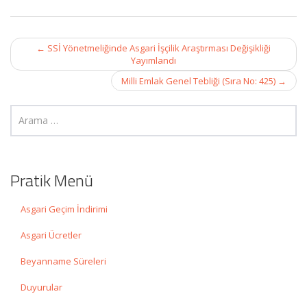
Post
←
SSİ Yönetmeliğinde Asgari İşçilik Araştırması Değişikliği
navigation
Yayımlandı
Milli Emlak Genel Tebliği (Sıra No: 425)
→
Pratik Menü
Asgari Geçim İndirimi
Asgari Ücretler
Beyanname Süreleri
Duyurular