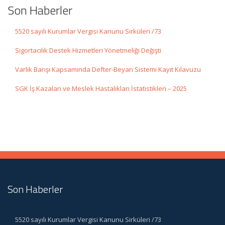
Son Haberler
5520 sayılı Kurumlar Vergisi Kanunu Sirküleri /73
Sigortacılık Destek Hizmetleri Yönetmeliği Değişti
Varlık Barışı Kapsamında Defter-Beyan Sistemi Kayıt Kılavuzu
SGK İş Kazaları ve Meslek Hastalıkları İstatistikleri – 2025
Son Haberler
5520 sayılı Kurumlar Vergisi Kanunu Sirküleri /73