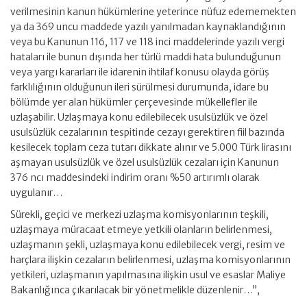
verilmesinin kanun hükümlerine yeterince nüfuz edememekten
ya da 369 uncu maddede yazılı yanılmadan kaynaklandığının
veya bu Kanunun 116, 117 ve 118 inci maddelerinde yazılı vergi
hataları ile bunun dışında her türlü maddi hata bulunduğunun
veya yargı kararları ile idarenin ihtilaf konusu olayda görüş
farklılığının olduğunun ileri sürülmesi durumunda, idare bu
bölümde yer alan hükümler çerçevesinde mükellefler ile
uzlaşabilir. Uzlaşmaya konu edilebilecek usulsüzlük ve özel
usulsüzlük cezalarının tespitinde cezayı gerektiren fiil bazında
kesilecek toplam ceza tutarı dikkate alınır ve 5.000 Türk lirasını
aşmayan usulsüzlük ve özel usulsüzlük cezaları için Kanunun
376 ncı maddesindeki indirim oranı %50 artırımlı olarak
uygulanır…
Sürekli, geçici ve merkezi uzlaşma komisyonlarının teşkili,
uzlaşmaya müracaat etmeye yetkili olanların belirlenmesi,
uzlaşmanın şekli, uzlaşmaya konu edilebilecek vergi, resim ve
harçlara ilişkin cezaların belirlenmesi, uzlaşma komisyonlarının
yetkileri, uzlaşmanın yapılmasına ilişkin usul ve esaslar Maliye
Bakanlığınca çıkarılacak bir yönetmelikle düzenlenir…”,