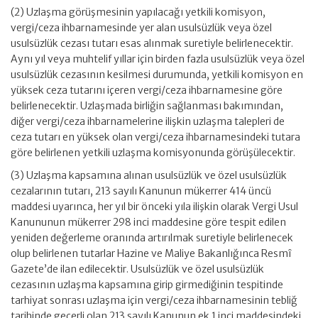
(2) Uzlaşma görüşmesinin yapılacağı yetkili komisyon,
vergi/ceza ihbarnamesinde yer alan usulsüzlük veya özel
usulsüzlük cezası tutarı esas alınmak suretiyle belirlenecektir.
Aynı yıl veya muhtelif yıllar için birden fazla usulsüzlük veya özel
usulsüzlük cezasının kesilmesi durumunda, yetkili komisyon en
yüksek ceza tutarını içeren vergi/ceza ihbarnamesine göre
belirlenecektir. Uzlaşmada birliğin sağlanması bakımından,
diğer vergi/ceza ihbarnamelerine ilişkin uzlaşma talepleri de
ceza tutarı en yüksek olan vergi/ceza ihbarnamesindeki tutara
göre belirlenen yetkili uzlaşma komisyonunda görüşülecektir.
(3) Uzlaşma kapsamına alınan usulsüzlük ve özel usulsüzlük
cezalarının tutarı, 213 sayılı Kanunun mükerrer 414 üncü
maddesi uyarınca, her yıl bir önceki yıla ilişkin olarak Vergi Usul
Kanununun mükerrer 298 inci maddesine göre tespit edilen
yeniden değerleme oranında artırılmak suretiyle belirlenecek
olup belirlenen tutarlar Hazine ve Maliye Bakanlığınca Resmî
Gazete’de ilan edilecektir. Usulsüzlük ve özel usulsüzlük
cezasının uzlaşma kapsamına girip girmediğinin tespitinde
tarhiyat sonrası uzlaşma için vergi/ceza ihbarnamesinin tebliğ
tarihinde geçerli olan 213 sayılı Kanunun ek 1 inci maddesindeki