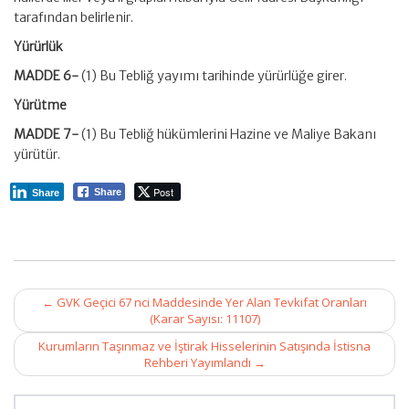
tarafından belirlenir.
Yürürlük
MADDE 6-
(1) Bu Tebliğ yayımı tarihinde yürürlüğe girer.
Yürütme
MADDE 7-
(1) Bu Tebliğ hükümlerini Hazine ve Maliye Bakanı
yürütür.
Post
Share
Share
Post
←
GVK Geçici 67 nci Maddesinde Yer Alan Tevkifat Oranları
navigation
(Karar Sayısı: 11107)
Kurumların Taşınmaz ve İştirak Hisselerinin Satışında İstisna
Rehberi Yayımlandı
→