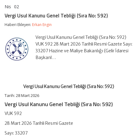
Nis
02
Vergi
yorumlar kapalı
Usul
Vergi Usul Kanunu Genel Tebliği (Sıra No: 592)
Kanunu
Genel
Haberi Ekleyen:
Erkan Engin
Tebliği
(Sıra
Vergi Usul Kanunu Genel Tebliği (Sıra No: 592)
No:
592)
VUK 592 28 Mart 2026 Tarihli Resmi Gazete Sayı:
için
33207 Hazine ve Maliye Bakanlığı (Gelir İdaresi
Başkanl…
Vergi Usul Kanunu Genel Tebliği (Sıra No: 592)
Tarih:
28 Mart 2026
Vergi Usul Kanunu Genel Tebliği (Sıra No: 592)
VUK 592
28 Mart 2026 Tarihli Resmi Gazete
Sayı: 33207