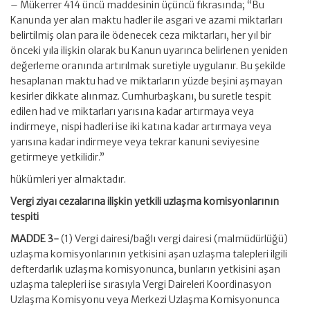
– Mükerrer 414 üncü maddesinin üçüncü fıkrasında; “Bu
Kanunda yer alan maktu hadler ile asgari ve azami miktarları
belirtilmiş olan para ile ödenecek ceza miktarları, her yıl bir
önceki yıla ilişkin olarak bu Kanun uyarınca belirlenen yeniden
değerleme oranında artırılmak suretiyle uygulanır. Bu şekilde
hesaplanan maktu had ve miktarların yüzde beşini aşmayan
kesirler dikkate alınmaz. Cumhurbaşkanı, bu suretle tespit
edilen had ve miktarları yarısına kadar artırmaya veya
indirmeye, nispi hadleri ise iki katına kadar artırmaya veya
yarısına kadar indirmeye veya tekrar kanuni seviyesine
getirmeye yetkilidir.”
hükümleri yer almaktadır.
Vergi ziyaı cezalarına ilişkin yetkili uzlaşma komisyonlarının
tespiti
MADDE 3-
(1) Vergi dairesi/bağlı vergi dairesi (malmüdürlüğü)
uzlaşma komisyonlarının yetkisini aşan uzlaşma talepleri ilgili
defterdarlık uzlaşma komisyonunca, bunların yetkisini aşan
uzlaşma talepleri ise sırasıyla Vergi Daireleri Koordinasyon
Uzlaşma Komisyonu veya Merkezi Uzlaşma Komisyonunca