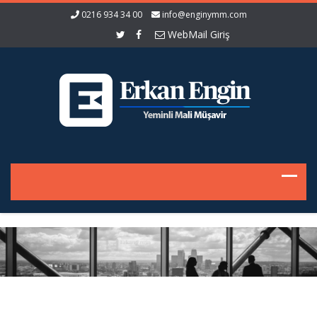
0216 934 34 00
info@enginymm.com
WebMail Giriş