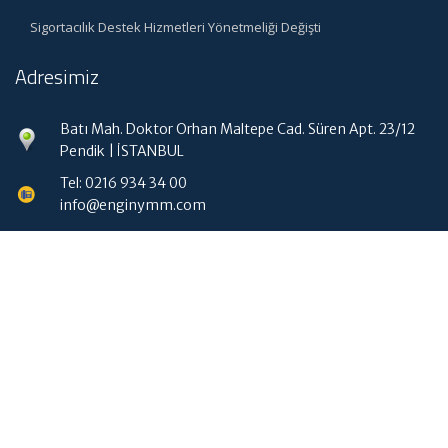
Sigortacılık Destek Hizmetleri Yönetmeliği Değişti
Adresimiz
Batı Mah. Doktor Orhan Maltepe Cad. Süren Apt. 23/12
Pendik | İSTANBUL
Tel: 0216 934 34 00
info@enginymm.com
Hızlı Menü
Ana Sayfa
Hakkımızda
Hizmetlerimiz
Güncel Mevzuat
İletişim
Muhasebe Haberleri
|
ABACIPARK
Web Hosting