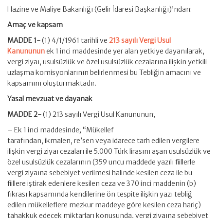
Hazine ve Maliye Bakanlığı (Gelir İdaresi Başkanlığı)’ndan:
Amaç ve kapsam
MADDE 1-
(1) 4/1/1961 tarihli ve
213 sayılı Vergi Usul
Kanununun
ek 1 inci maddesinde yer alan yetkiye dayanılarak,
vergi ziyaı, usulsüzlük ve özel usulsüzlük cezalarına ilişkin yetkili
uzlaşma komisyonlarının belirlenmesi bu Tebliğin amacını ve
kapsamını oluşturmaktadır.
Yasal mevzuat ve dayanak
MADDE 2-
(1) 213 sayılı Vergi Usul Kanununun;
– Ek 1 inci maddesinde; “Mükellef
tarafından, ikmalen, re’sen veya idarece tarh edilen vergilere
ilişkin vergi ziyaı cezaları ile 5.000 Türk lirasını aşan usulsüzlük ve
özel usulsüzlük cezalarının (359 uncu maddede yazılı fiillerle
vergi ziyaına sebebiyet verilmesi halinde kesilen ceza ile bu
fiillere iştirak edenlere kesilen ceza ve 370 inci maddenin (b)
fıkrası kapsamında kendilerine ön tespite ilişkin yazı tebliğ
edilen mükelleflere mezkur maddeye göre kesilen ceza hariç)
tahakkuk edecek miktarları konusunda, vergi ziyaına sebebiyet