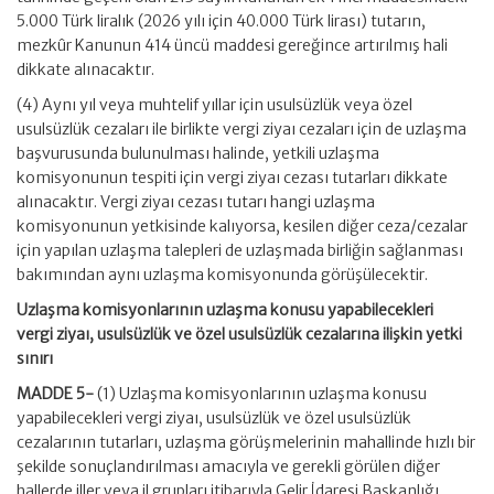
5.000 Türk liralık (2026 yılı için 40.000 Türk lirası) tutarın,
mezkûr Kanunun 414 üncü maddesi gereğince artırılmış hali
dikkate alınacaktır.
(4) Aynı yıl veya muhtelif yıllar için usulsüzlük veya özel
usulsüzlük cezaları ile birlikte vergi ziyaı cezaları için de uzlaşma
başvurusunda bulunulması halinde, yetkili uzlaşma
komisyonunun tespiti için vergi ziyaı cezası tutarları dikkate
alınacaktır. Vergi ziyaı cezası tutarı hangi uzlaşma
komisyonunun yetkisinde kalıyorsa, kesilen diğer ceza/cezalar
için yapılan uzlaşma talepleri de uzlaşmada birliğin sağlanması
bakımından aynı uzlaşma komisyonunda görüşülecektir.
Uzlaşma komisyonlarının uzlaşma konusu yapabilecekleri
vergi ziyaı, usulsüzlük ve özel usulsüzlük cezalarına ilişkin yetki
sınırı
MADDE 5-
(1) Uzlaşma komisyonlarının uzlaşma konusu
yapabilecekleri vergi ziyaı, usulsüzlük ve özel usulsüzlük
cezalarının tutarları, uzlaşma görüşmelerinin mahallinde hızlı bir
şekilde sonuçlandırılması amacıyla ve gerekli görülen diğer
hallerde iller veya il grupları itibarıyla Gelir İdaresi Başkanlığı