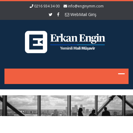
0216 934 34 00
info@enginymm.com
WebMail Giriş