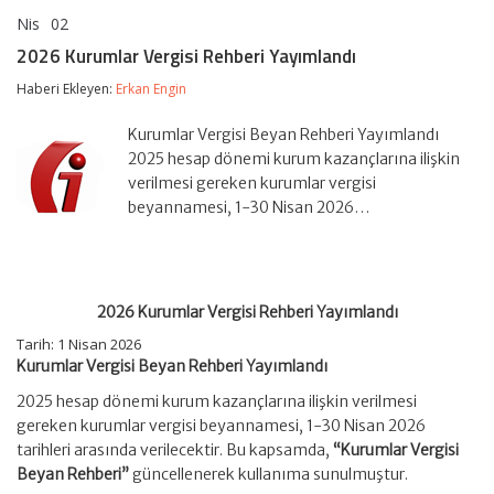
Nis
02
2026
yorumlar kapalı
Kurumlar
2026 Kurumlar Vergisi Rehberi Yayımlandı
Vergisi
Rehberi
Haberi Ekleyen:
Erkan Engin
Yayımlandı
için
Kurumlar Vergisi Beyan Rehberi Yayımlandı
2025 hesap dönemi kurum kazançlarına ilişkin
verilmesi gereken kurumlar vergisi
beyannamesi, 1-30 Nisan 2026…
2026 Kurumlar Vergisi Rehberi Yayımlandı
Tarih:
1 Nisan 2026
Kurumlar Vergisi Beyan Rehberi Yayımlandı
2025 hesap dönemi kurum kazançlarına ilişkin verilmesi
gereken kurumlar vergisi beyannamesi, 1-30 Nisan 2026
tarihleri arasında verilecektir. Bu kapsamda,
“Kurumlar Vergisi
Beyan Rehberi”
güncellenerek kullanıma sunulmuştur.