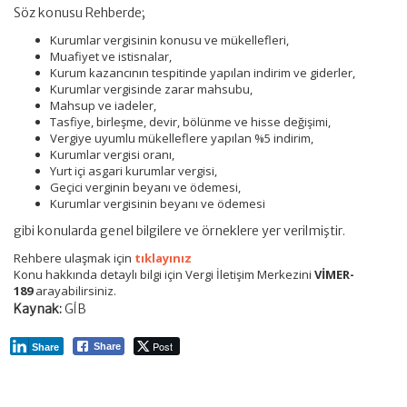
Söz konusu Rehberde;
Kurumlar vergisinin konusu ve mükellefleri,
Muafiyet ve istisnalar,
Kurum kazancının tespitinde yapılan indirim ve giderler,
Kurumlar vergisinde zarar mahsubu,
Mahsup ve iadeler,
Tasfiye, birleşme, devir, bölünme ve hisse değişimi,
Vergiye uyumlu mükelleflere yapılan %5 indirim,
Kurumlar vergisi oranı,
Yurt içi asgari kurumlar vergisi,
Geçici verginin beyanı ve ödemesi,
Kurumlar vergisinin beyanı ve ödemesi
gibi konularda genel bilgilere ve örneklere yer verilmiştir.
Rehbere ulaşmak için
tıklayınız
Konu hakkında detaylı bilgi için Vergi İletişim Merkezini
VİMER-
189
arayabilirsiniz.
Kaynak:
GİB
Post
Share
Share