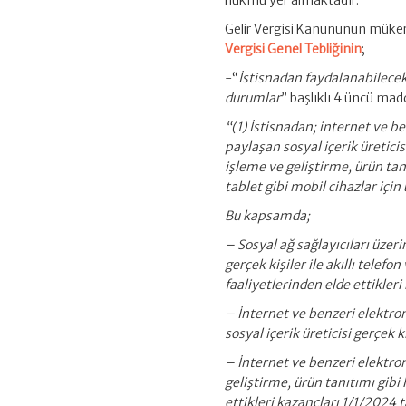
hükmü yer almaktadır.
Gelir Vergisi Kanununun mükerr
Vergisi Genel Tebliğinin
;
-“
İstisnadan faydalanabilecek
durumlar
” başlıklı 4 üncü mad
“(1) İstisnadan; internet ve b
paylaşan sosyal içerik üreticis
işleme ve geliştirme, ürün tan
tablet gibi mobil cihazlar için
Bu kapsamda;
– Sosyal ağ sağlayıcıları üzeri
gerçek kişiler ile akıllı telef
faaliyetlerinden elde ettikler
– İnternet ve benzeri elektron
sosyal içerik üreticisi gerçek 
– İnternet ve benzeri elektron
geliştirme, ürün tanıtımı gibi
ettikleri kazançları 1/1/2024 