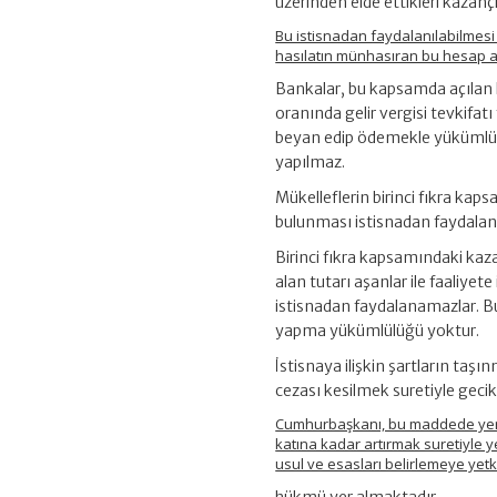
üzerinden elde ettikleri kazanç
Bu istisnadan faydalanılabilmesi 
hasılatın münhasıran bu hesap arac
Bankalar, bu kapsamda açılan he
oranında gelir vergisi tevkif
beyan edip ödemekle yükümlüd
yapılmaz.
Mükelleflerin birinci fıkra kap
bulunması istisnadan faydalanm
Birinci fıkra kapsamındaki kaz
alan tutarı aşanlar ile faaliyete
istisnadan faydalanamazlar. B
yapma yükümlülüğü yoktur.
İstisnaya ilişkin şartların taş
cezası kesilmek suretiyle gecikm
Cumhurbaşkanı, bu maddede yer ala
katına kadar artırmak suretiyle 
usul ve esasları belirlemeye yetkil