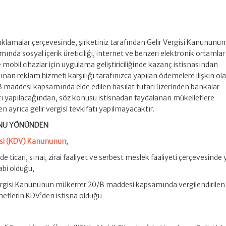
klamalar çerçevesinde, şirketiniz tarafından Gelir Vergisi Kanununun
da sosyal içerik üreticiliği, internet ve benzeri elektronik ortamlar
 mobil cihazlar için uygulama geliştiriciliğinde kazanç istisnasından
ınan reklam hizmeti karşılığı tarafınızca yapılan ödemelere ilişkin ola
maddesi kapsamında elde edilen hasılat tutarı üzerinden bankalar
fatı yapılacağından, söz konusu istisnadan faydalanan mükelleflere
 ayrıca gelir vergisi tevkifatı yapılmayacaktır.
UNU YÖNÜNDEN
isi (KDV) Kanununun
;
e ticari, sınai, zirai faaliyet ve serbest meslek faaliyeti çerçevesinde
abi olduğu,
ergisi Kanununun mükerrer 20/B maddesi kapsamında vergilendirilen
metlerin KDV’den istisna olduğu