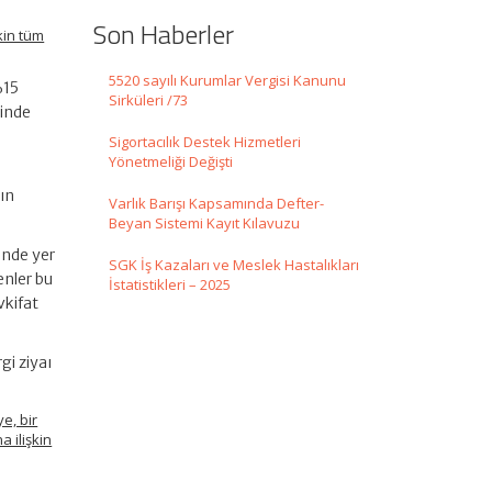
Son Haberler
kin tüm
5520 sayılı Kurumlar Vergisi Kanunu
%15
Sirküleri /73
sinde
Sigortacılık Destek Hizmetleri
Yönetmeliği Değişti
nın
Varlık Barışı Kapsamında Defter-
Beyan Sistemi Kayıt Kılavuzu
inde yer
SGK İş Kazaları ve Meslek Hastalıkları
yenler bu
İstatistikleri – 2025
vkifat
gi ziyaı
e, bir
 ilişkin