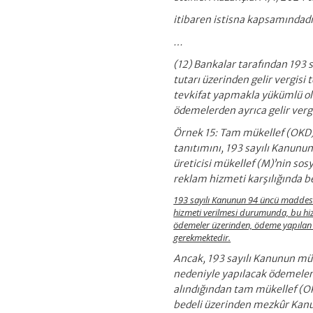
itibaren istisna kapsamındadı
…
(12) Bankalar tarafından 193
tutarı üzerinden gelir vergisi
tevkifat yapmakla yükümlü ola
ödemelerden ayrıca gelir vergi
Örnek 15: Tam mükellef (OKD) 
tanıtımını, 193 sayılı Kanun
üreticisi mükellef (M)’nin so
reklam hizmeti karşılığında 
193 sayılı Kanunun 94 üncü maddesi
hizmeti verilmesi durumunda, bu hiz
ödemeler üzerinden, ödeme yapılan ki
gerekmektedir.
Ancak, 193 sayılı Kanunun mük
nedeniyle yapılacak ödemeler 
alındığından tam mükellef (O
bedeli üzerinden mezkûr Kanu