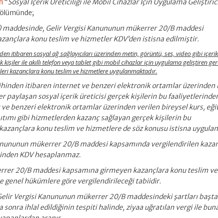
n
“
Sosyal İçerik Üreticiliği ile Mobil Cihazlar İçin Uygulama Geliştirici
) bölümünde;
) maddesinde, Gelir Vergisi Kanununun mükerrer 20/B maddesi
zançlara konu teslim ve hizmetler KDV’den istisna edilmiştir.
en itibaren sosyal ağ sağlayıcıları üzerinden metin, görüntü, ses, video gibi içerik
 kişiler ile akıllı telefon veya tablet gibi mobil cihazlar için uygulama geliştiren ge
tikleri kazançlara konu teslim ve hizmetlere uygulanmaktadır.
rihinden itibaren internet ve benzeri elektronik ortamlar üzerinden
ler paylaşan sosyal içerik üreticisi gerçek kişilerin bu faaliyetlerinde
t ve benzeri elektronik ortamlar üzerinden verilen bireysel kurs, eği
ıtımı gibi hizmetlerden kazanç sağlayan gerçek kişilerin bu
i kazançlara konu teslim ve hizmetlere de söz konusu istisna uygulan
anununun mükerrer 20/B maddesi kapsamında vergilendirilen kaza
erinden KDV hesaplanmaz.
errer 20/B maddesi kapsamına girmeyen kazançlara konu teslim ve
e genel hükümlere göre vergilendirileceği tabiidir.
 Gelir Vergisi Kanununun mükerrer 20/B maddesindeki şartları başt
 sonra ihlal edildiğinin tespiti halinde, ziyaa uğratılan vergi ile bun