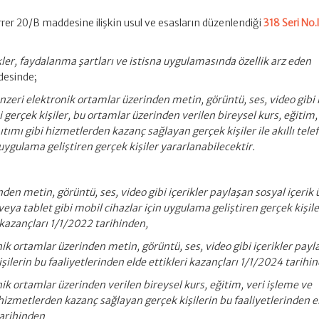
er 20/B maddesine ilişkin usul ve esasların düzenlendiği
318 Seri No.l
ler, faydalanma şartları ve istisna uygulamasında özellik arz eden
desinde;
enzeri elektronik ortamlar üzerinden metin, görüntü, ses, video gibi 
i gerçek kişiler, bu ortamlar üzerinden verilen bireysel kurs, eğitim,
ıtımı gibi hizmetlerden kazanç sağlayan gerçek kişiler ile akıllı tele
 uygulama geliştiren gerçek kişiler yararlanabilecektir.
nden metin, görüntü, ses, video gibi içerikler paylaşan sosyal içerik ü
on veya tablet gibi mobil cihazlar için uygulama geliştiren gerçek kişil
i kazançları 1/1/2022 tarihinden,
ik ortamlar üzerinden metin, görüntü, ses, video gibi içerikler payl
kişilerin bu faaliyetlerinden elde ettikleri kazançları 1/1/2024 tarihi
ik ortamlar üzerinden verilen bireysel kurs, eğitim, veri işleme ve
 hizmetlerden kazanç sağlayan gerçek kişilerin bu faaliyetlerinden e
tarihinden