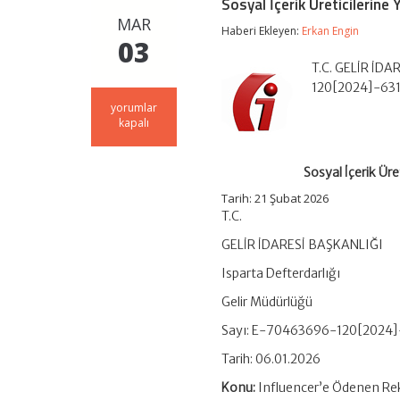
Sosyal İçerik Üreticilerin
MAR
Haberi Ekleyen:
Erkan Engin
03
T.C. GELİR İDA
120[2024]-631
Sosyal
yorumlar
İçerik
kapalı
Üreticilerine
Yapılan
Ödemelerden
Sosyal İçerik Ür
Gelir
Vergisi
Tarih:
21 Şubat 2026
ve
T.C.
KDV
Uygulaması
GELİR İDARESİ BAŞKANLIĞI
için
Isparta Defterdarlığı
Gelir Müdürlüğü
Sayı: E-70463696-120[2024]
Tarih: 06.01.2026
Konu:
Influencer’e Ödenen Rek