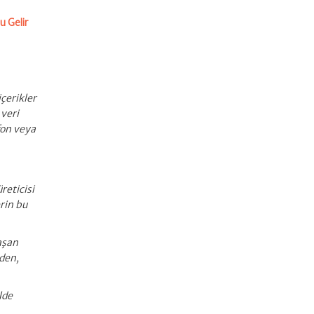
u Gelir
içerikler
 veri
fon veya
reticisi
erin bu
aşan
nden,
lde