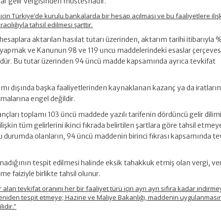
lar gelir vergisinden müstesnadır.
için Türkiye’de kurulu bankalarda bir hesap açılması ve bu faaliyetlere iliş
ılığıyla tahsil edilmesi şarttır.
saplara aktarılan hasılat tutarı üzerinden, aktarım tarihi itibarıyla 
atı yapmak ve Kanunun 98 ve 119 uncu maddelerindeki esaslar çerçeve
ür. Bu tutar üzerinden 94 üncü madde kapsamında ayrıca tevkifat
samı dışında başka faaliyetlerinden kaynaklanan kazanç ya da iratları
alarına engel değildir.
ançları toplamı 103 üncü maddede yazılı tarifenin dördüncü gelir dilim
 ilişkin tüm gelirlerini ikinci fıkrada belirtilen şartlara göre tahsil etme
u durumda olanların, 94 üncü maddenin birinci fıkrası kapsamında te
ınmadığının tespit edilmesi halinde eksik tahakkuk etmiş olan vergi, ver
e faiziyle birlikte tahsil olunur.
n tevkifat oranını her bir faaliyet türü için ayrı ayrı sıfıra kadar indirmey
yeniden tespit etmeye; Hazine ve Maliye Bakanlığı, maddenin uygulanmasına
idir.”