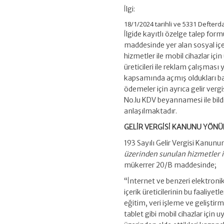
İlgi:
18/1/2024 tarihli ve 5331 Defterd
İlgide kayıtlı özelge talep f
maddesinde yer alan sosyal içer
hizmetler ile mobil cihazlar iç
üreticileri ile reklam çalışması
kapsamında açmış oldukları ban
ödemeler için ayrıca gelir verg
No.lu KDV beyannamesi ile bild
anlaşılmaktadır.
GELİR VERGİSİ KANUNU YÖN
193 Sayılı Gelir Vergisi Kanunu
üzerinden sunulan hizmetler il
mükerrer 20/B maddesinde;
“İnternet ve benzeri elektronik
içerik üreticilerinin bu faaliye
eğitim, veri işleme ve geliştir
tablet gibi mobil cihazlar için