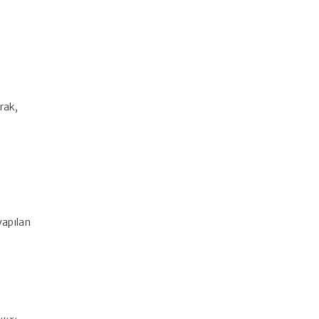
rak,
 yapılan