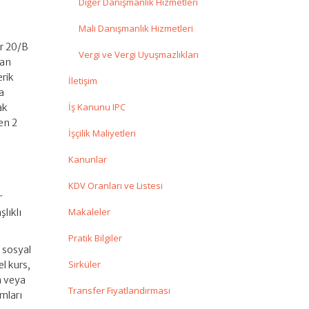
Diğer Danışmanlık Hizmetleri
Mali Danışmanlık Hizmetleri
r 20/B
Vergi ve Vergi Uyuşmazlıkları
lan
erik
İletişim
na
İş Kanunu IPC
ak
en 2
İşçilik Maliyetleri
Kanunlar
KDV Oranları ve Listesi
r
Makaleler
şlıklı
Pratik Bilgiler
n sosyal
Sirküler
el kurs,
n veya
Transfer Fiyatlandırması
rmları