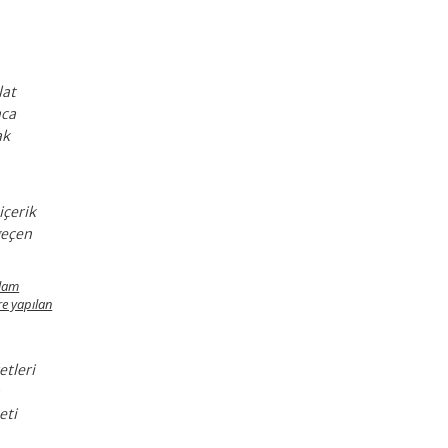
lat
nca
ak
içerik
geçen
klam
re yapılan
etleri
a
eti