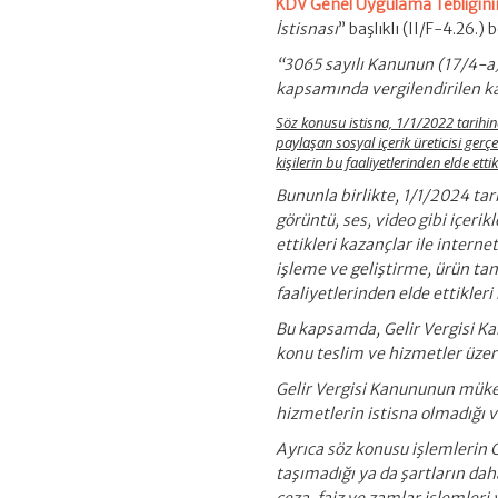
KDV Genel Uygulama Tebliğini
İstisnası
” başlıklı (II/F-4.26.
“3065 sayılı Kanunun (17/4-a
kapsamında vergilendirilen ka
Söz konusu istisna, 1/1/2022 tarihind
paylaşan sosyal içerik üreticisi gerçek
kişilerin bu faaliyetlerinden elde et
Bununla birlikte, 1/1/2024 ta
görüntü, ses, video gibi içerik
ettikleri kazançlar ile interne
işleme ve geliştirme, ürün tan
faaliyetlerinden elde ettikler
Bu kapsamda, Gelir Vergisi K
konu teslim ve hizmetler üz
Gelir Vergisi Kanununun mük
hizmetlerin istisna olmadığı v
Ayrıca söz konusu işlemlerin
taşımadığı ya da şartların daha