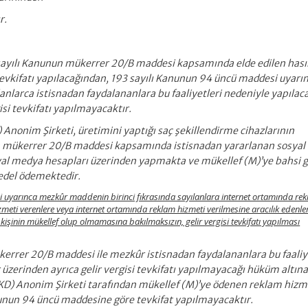
r.
 sayılı Kanunun mükerrer 20/B maddesi kapsamında elde edilen hası
 tevkifatı yapılacağından, 193 sayılı Kanunun 94 üncü maddesi uyarı
nlarca istisnadan faydalananlara bu faaliyetleri nedeniyle yapılac
si tevkifatı yapılmayacaktır.
Anonim Şirketi, üretimini yaptığı saç şekillendirme cihazlarının
un mükerrer 20/B maddesi kapsamında istisnadan yararlanan sosyal 
syal medya hesapları üzerinden yapmakta ve mükellef (M)’ye bahsi 
bedel ödemektedir.
 uyarınca mezkûr maddenin birinci fıkrasında sayılanlara internet ortamında re
meti verenlere veya internet ortamında reklam hizmeti verilmesine aracılık edenle
şinin mükellef olup olmamasına bakılmaksızın, gelir vergisi tevkifatı yapılması
errer 20/B maddesi ile mezkûr istisnadan faydalananlara bu faaliy
üzerinden ayrıca gelir vergisi tevkifatı yapılmayacağı hüküm altın
KD) Anonim Şirketi tarafından mükellef (M)’ye ödenen reklam hizm
nun 94 üncü maddesine göre tevkifat yapılmayacaktır.