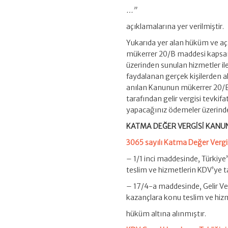
…”
açıklamalarına yer verilmiştir.
Yukarıda yer alan hüküm ve açı
mükerrer 20/B maddesi kapsamın
üzerinden sunulan hizmetler ile
faydalanan gerçek kişilerden al
anılan Kanunun mükerrer 20/B 
tarafından gelir vergisi tevki
yapacağınız ödemeler üzerinden
KATMA DEĞER VERGİSİ KAN
3065 sayılı Katma Değer Verg
– 1/1 inci maddesinde, Türkiye’d
teslim ve hizmetlerin KDV’ye t
– 17/4-a maddesinde, Gelir V
kazançlara konu teslim ve hiz
hüküm altına alınmıştır.