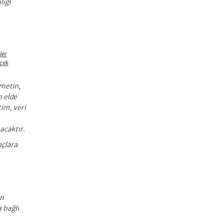
liği
ler
rçek
 metin,
n elde
tim, veri
acaktır.
nçlara
an
a bağlı