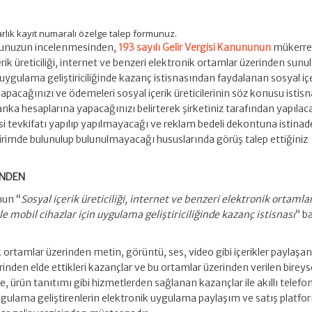
arlık kayıt numaralı özelge talep formunuz.
ormunuzun incelenmesinden,
193 sayılı Gelir Vergisi Kanununun
mükerre
ik üreticiliği, internet ve benzeri elektronik ortamlar üzerinden sunu
in uygulama geliştiriciliğinde kazanç istisnasından faydalanan sosyal iç
 yapacağınızı ve ödemeleri sosyal içerik üreticilerinin söz konusu istis
ka hesaplarına yapacağınızı belirterek şirketiniz tarafından yapılac
isi tevkifatı yapılıp yapılmayacağı ve reklam bedeli dekontuna istinad
irimde bulunulup bulunulmayacağı hususlarında görüş talep ettiğiniz
ÜNDEN
nun “
Sosyal içerik üreticiliği, internet ve benzeri elektronik ortamla
e mobil cihazlar için uygulama geliştiriciliğinde kazanç istisnası
” ba
 ortamlar üzerinden metin, görüntü, ses, video gibi içerikler paylaşa
tlerinden elde ettikleri kazançlar ve bu ortamlar üzerinden verilen bireys
me, ürün tanıtımı gibi hizmetlerden sağlanan kazançlar ile akıllı telefo
 uygulama geliştirenlerin elektronik uygulama paylaşım ve satış platfo