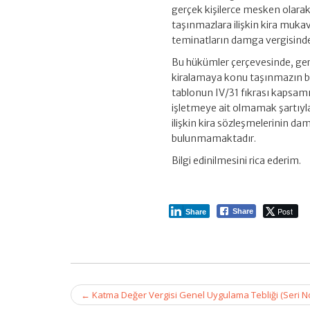
gerçek kişilerce mesken olarak
taşınmazlara ilişkin kira muka
teminatların damga vergisinde
Bu hükümler çerçevesinde, gerç
kiralamaya konu taşınmazın bir
tablonun IV/31 fıkrası kapsamın
işletmeye ait olmamak şartıyl
ilişkin kira sözleşmelerinin d
bulunmamaktadır.
Bilgi edinilmesini rica ederim.
Post
Share
Share
Post
←
Katma Değer Vergisi Genel Uygulama Tebliği (Seri No
navigation