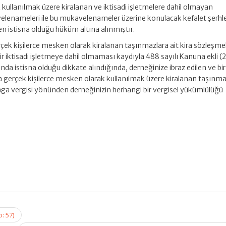
 kullanılmak üzere kiralanan ve iktisadi işletmelere dahil olmayan
velenameleri ile bu mukavelenameler üzerine konulacak kefalet şerhle
n istisna olduğu hüküm altına alınmıştır.
ek kişilerce mesken olarak kiralanan taşınmazlara ait kira sözleşmel
 iktisadi işletmeye dahil olmaması kaydıyla 488 sayılı Kanuna ekli (2)
da istisna olduğu dikkate alındığında, derneğinize ibraz edilen ve bir 
a gerçek kişilerce mesken olarak kullanılmak üzere kiralanan taşınma
amga vergisi yönünden derneğinizin herhangi bir vergisel yükümlülüğü
: 57)