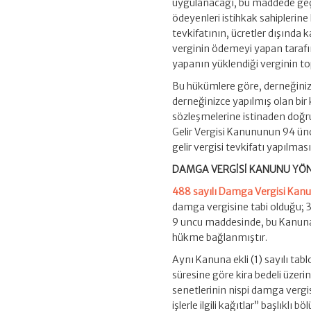
uygulanacağı, bu maddede geçe
ödeyenleri istihkak sahiplerine 
tevkifatının, ücretler dışında 
verginin ödemeyi yapan tarafın
yapanın yüklendiği verginin t
Bu hükümlere göre, derneğinizi
derneğinizce yapılmış olan bir
sözleşmelerine istinaden doğru
Gelir Vergisi Kanununun 94 ünc
gelir vergisi tevkifatı yapılm
DAMGA VERGİSİ KANUNU Y
488 sayılı Damga Vergisi Ka
damga vergisine tabi olduğu; 
9 uncu maddesinde, bu Kanuna 
hükme bağlanmıştır.
Aynı Kanuna ekli (1) sayılı tabl
süresine göre kira bedeli üzer
senetlerinin nispi damga vergis
işlerle ilgili kağıtlar” başlıkl