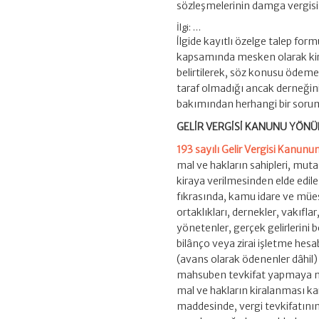
sözleşmelerinin damga vergisi
İlgi: …
İlgide kayıtlı özelge talep fo
kapsamında mesken olarak kira
belirtilerek, söz konusu ödemele
taraf olmadığı ancak derneğini
bakımından herhangi bir soruml
GELİR VERGİSİ KANUNU YÖN
193 sayılı Gelir Vergisi Kanunu
mal ve hakların sahipleri, mutasa
kiraya verilmesinden elde edil
fıkrasında, kamu idare ve müesse
ortaklıkları, dernekler, vakıfla
yönetenler, gerçek gelirlerini
bilânço veya zirai işletme hesa
(avans olarak ödenenler dâhil) 
mahsuben tevkifat yapmaya mec
mal ve hakların kiralanması kar
maddesinde, vergi tevkifatın