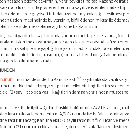
n hesaben ödeme deyiminin, vergi tevkifatına tabi kazanç ve iratla
karşı borçlu durumda gösteren her türlü kayıt ve işlemleri ifade ettiği,
kalan ödemelerde gayrisafi tutarlar üzerinden yapılacağı, kesilmesi g
dan üstlenilmesi halinde bu verginin, bilfiil ödenen miktar ile ödemey
oplamı üzerinden hesaplanacağı hükme bağlanmıştır.
n, insani yardımlar kapsamında yardıma muhtaç kişiler adına, özü iti
 kiralama işlemine dayanmayan ve gerçek kişiler arasında düzenlenen
dan mülk sahiplerine yaptığı kira yardımı adı altındaki ödemeler üze
ü maddesinin birinci fıkrasının (5) numaralı bendinin (a) alt bendi uy
asına gerek bulunmamaktadır.
ÖNÜNDEN
nununun
1 inci maddesinde, bu Kanuna ekli (1) sayılı tabloda yazılı kağıt
3 üncü maddesinde, damga vergisi mükellefinin kağıtları imza edenler
ekli (2) sayılı tabloda yazılı kağıtların damga vergisinden müstesna
onun “I. Akitlerle ilgili kağıtlar” başlıklı bölümünün A/2 fıkrasında, m
inden kira mukavelenamelerinin, A/3 fıkrasında ise kefalet, teminat ve
ine tabi tutulacağı; Kanuna ekli (2) sayılı tablonun “IV. Ticari ve med
ı bölümünün (31) numaralı fıkrasında ise, dernek ve vakıflarca yerleşim ye