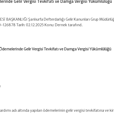
erinde Gelir Vergisi Tevkifatı ve Damga Vergisi Yükümlülüğü
RESİ BAŞKANLIĞI Şanlıurfa Defterdarlığı Gelir Kanunları Grup Müdürlü
26878 Tarih: 02.12.2025 Konu: Dernek tarafınd..
Ödemelerinde Gelir Vergisi Tevkifatı ve Damga Vergisi Yükümlülüğü
ü
rdımı adı altında yapılan ödemelerinin gelir vergisi tevkifatına ve ki