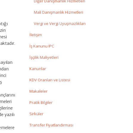
Diğer Danışmanlık Hizmetleri
Mali Danışmanlık Hizmetleri
Vergi ve Vergi Uyuşmazlıkları
tığı
izin
İletişim
mesi
aktadır.
İş Kanunu IPC
İşçilik Maliyetleri
sayılan
Kanunlar
ından
inci
KDV Oranları ve Listesi
iş
Makaleler
nçlarını
emeleri
Pratik Bilgiler
ilerine
Sirküler
e yazılı
Transfer Fiyatlandırması
emelere