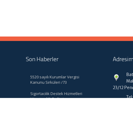
Son Haberler
Adresim
Bat
5520 sayılı Kurumlar Vergisi
Mal
Kanunu Sirküleri /73
23/12 Pen
Sigortacılık Destek Hizmetleri
Tel
Yönetmeliği Değişti
in
Muhasebe Haberleri
|
ABACIPARK
Web Hosting