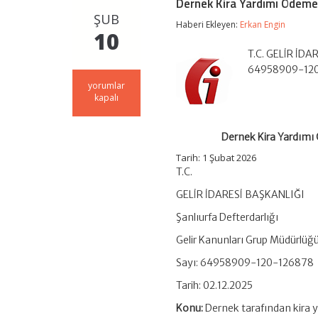
Dernek Kira Yardımı Ödemel
ŞUB
Haberi Ekleyen:
Erkan Engin
10
T.C. GELİR İDA
64958909-120-1
Dernek
yorumlar
Kira
kapalı
Yardımı
Ödemelerinde
Gelir
Dernek Kira Yardımı 
Vergisi
Tevkifatı
Tarih:
1 Şubat 2026
ve
T.C.
Damga
Vergisi
GELİR İDARESİ BAŞKANLIĞI
Yükümlülüğü
Şanlıurfa Defterdarlığı
için
Gelir Kanunları Grup Müdürlüğ
Sayı: 64958909-120-126878
Tarih: 02.12.2025
Konu:
Dernek tarafından kira ya