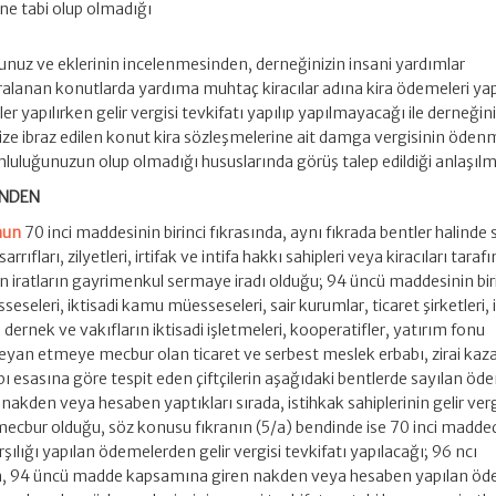
ne tabi olup olmadığı
rmunuz ve eklerinin incelenmesinden, derneğinizin insani yardımlar
lanan konutlarda yardıma muhtaç kiracılar adına kira ödemeleri yap
r yapılırken gelir vergisi tevkifatı yapılıp yapılmayacağı ile derneğin
ze ibraz edilen konut kira sözleşmelerine ait damga vergisinin öden
uluğunuzun olup olmadığı hususlarında görüş talep edildiği anlaşılm
ÜNDEN
nun
70 inci maddesinin birinci fıkrasında, aynı fıkrada bentler halinde 
rrıfları, zilyetleri, irtifak ve intifa hakkı sahipleri veya kiracıları taraf
en iratların gayrimenkul sermaye iradı olduğu; 94 üncü maddesinin bir
seleri, iktisadi kamu müesseseleri, sair kurumlar, ticaret şirketleri, 
r, dernek ve vakıfların iktisadi işletmeleri, kooperatifler, yatırım fonu
 beyan etmeye mecbur olan ticaret ve serbest meslek erbabı, zirai kaza
bı esasına göre tespit eden çiftçilerin aşağıdaki bentlerde sayılan öd
nakden veya hesaben yaptıkları sırada, istihkak sahiplerinin gelir verg
bur olduğu, söz konusu fıkranın (5/a) bendinde ise 70 inci madded
şılığı yapılan ödemelerden gelir vergisi tevkifatı yapılacağı; 96 ncı
ın, 94 üncü madde kapsamına giren nakden veya hesaben yapılan öd