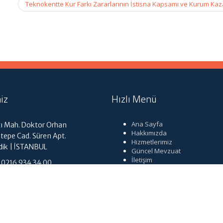
Teknokentte Kur Farkı Zararlarının İstisna Kapsamı ve Kurum Ka
iz
Hızlı Menü
Ana Sayfa
ı Mah. Doktor Orhan
Hakkımızda
tepe Cad. Süren Apt.
Hizmetlerimiz
dik | İSTANBUL
Güncel Mevzuat
İletişim
: 0216 934 34 00
fo@enginymm.com