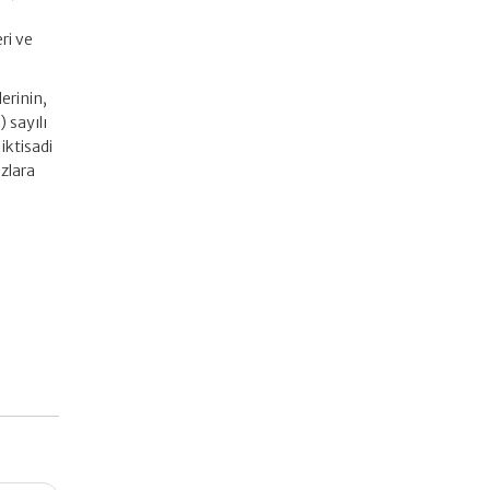
ri ve
erinin,
 sayılı
iktisadi
zlara