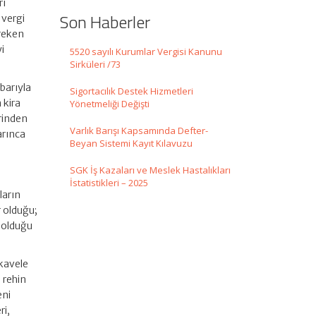
rı
Son Haberler
 vergi
ereken
i
5520 sayılı Kurumlar Vergisi Kanunu
Sirküleri /73
barıyla
Sigortacılık Destek Hizmetleri
 kira
Yönetmeliği Değişti
rinden
Varlık Barışı Kapsamında Defter-
arınca
Beyan Sistemi Kayıt Kılavuzu
SGK İş Kazaları ve Meslek Hastalıkları
İstatistikleri – 2025
ların
 olduğu;
 olduğu
ukavele
 rehin
eni
ri,