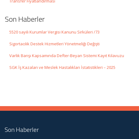
Transfer Fiyatlandırması
Son Haberler
5520 sayılı Kurumlar Vergisi Kanunu Sirküleri /73
Sigortacılık Destek Hizmetleri Yönetmeliği Değişti
Varlık Barışı Kapsamında Defter-Beyan Sistemi Kayıt Kılavuzu
SGK İş Kazaları ve Meslek Hastalıkları İstatistikleri – 2025
Son Haberler