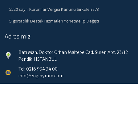
5520 sayılı Kurumlar Vergisi Kanunu Sirküleri /73
Sigortacılık Destek Hizmetleri Yönetmeliği Değişti
Adresimiz
Batı Mah. Doktor Orhan Maltepe Cad. Süren Apt. 23/12
Pendik | İSTANBUL
Tel: 0216 934 34 00
info@enginymm.com
Hızlı Menü
Ana Sayfa
Hakkımızda
Hizmetlerimiz
Güncel Mevzuat
İletişim