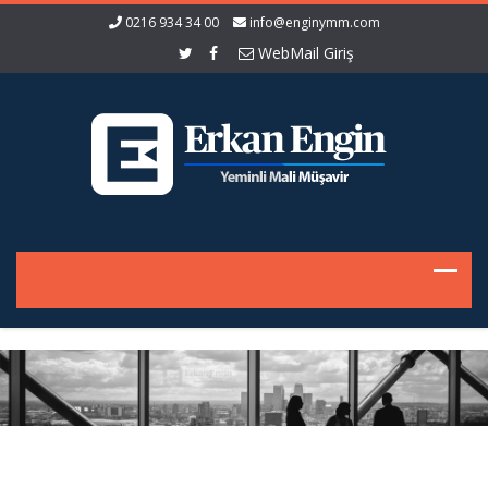
0216 934 34 00
info@enginymm.com
WebMail Giriş