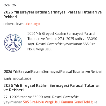
Oca
26
2026
yorumlar kapalı
Yılı
2026 Yılı Bireysel Katılım Sermayesi Parasal Tutarları ve
Bireysel
Rehberi
Katılım
Sermayesi
Haberi Ekleyen:
Erkan Engin
Parasal
Tutarları
ve
2026 Yılı Bireysel Katılım Sermayesi Parasal
Rehberi
Tutarları ve Rehberi 27.11.2025 tarih ve 33090
için
sayılı Resmî Gazete’de yayımlanan 585 Sıra
No.lu Vergi Usu..
2026 Yılı Bireysel Katılım Sermayesi Parasal Tutarları ve Rehber
i
Tarih:
16 Ocak 2026
2026 Yılı Bireysel Katılım Sermayesi Parasal Tutarları
ve Rehberi
27.11.2025 tarih ve 33090 sayılı Resmî Gazete’de
yayımlanan
585 Sıra No.lu Vergi Usul Kanunu Genel Tebliği
ile