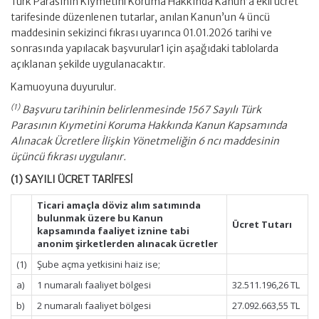
Türk Parasının Kıymetini Koruma Hakkında Kanun’a ekli ücret
tarifesinde düzenlenen tutarlar, anılan Kanun’un 4 üncü
maddesinin sekizinci fıkrası uyarınca 01.01.2026 tarihi ve
sonrasında yapılacak başvurular1 için aşağıdaki tablolarda
açıklanan şekilde uygulanacaktır.
Kamuoyuna duyurulur.
(1)
Başvuru tarihinin belirlenmesinde 1567 Sayılı Türk
Parasının Kıymetini Koruma Hakkında Kanun Kapsamında
Alınacak Ücretlere İlişkin Yönetmeliğin 6 ncı maddesinin
üçüncü fıkrası uygulanır.
(1) SAYILI ÜCRET TARİFESİ
Ticari amaçla döviz alım satımında
bulunmak üzere bu Kanun
Ücret Tutarı
kapsamında faaliyet iznine tabi
anonim şirketlerden alınacak ücretler
(1)
Şube açma yetkisini haiz ise;
a)
1 numaralı faaliyet bölgesi
32.511.196,26 TL
b)
2 numaralı faaliyet bölgesi
27.092.663,55 TL