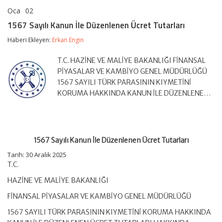
Oca
02
1567
yorumlar kapalı
Sayılı
1567 Sayılı Kanun İle Düzenlenen Ücret Tutarları
Kanun
İle
Haberi Ekleyen:
Erkan Engin
Düzenlenen
Ücret
T.C. HAZİNE VE MALİYE BAKANLIĞI FİNANSAL
Tutarları
için
PİYASALAR VE KAMBİYO GENEL MÜDÜRLÜĞÜ
1567 SAYILI TÜRK PARASININ KIYMETİNİ
KORUMA HAKKINDA KANUN İLE DÜZENLENE…
1567 Sayılı Kanun İle Düzenlenen Ücret Tutarları
Tarih:
30 Aralık 2025
T.C.
HAZİNE VE MALİYE BAKANLIĞI
FİNANSAL PİYASALAR VE KAMBİYO GENEL MÜDÜRLÜĞÜ
1567 SAYILI TÜRK PARASININ KIYMETİNİ KORUMA HAKKINDA