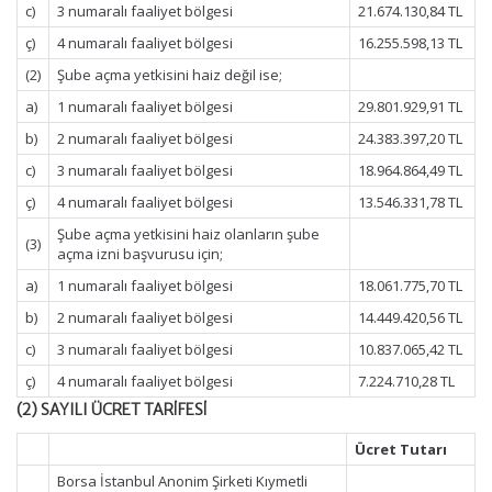
c)
3 numaralı faaliyet bölgesi
21.674.130,84 TL
ç)
4 numaralı faaliyet bölgesi
16.255.598,13 TL
(2)
Şube açma yetkisini haiz değil ise;
a)
1 numaralı faaliyet bölgesi
29.801.929,91 TL
b)
2 numaralı faaliyet bölgesi
24.383.397,20 TL
c)
3 numaralı faaliyet bölgesi
18.964.864,49 TL
ç)
4 numaralı faaliyet bölgesi
13.546.331,78 TL
Şube açma yetkisini haiz olanların şube
(3)
açma izni başvurusu için;
a)
1 numaralı faaliyet bölgesi
18.061.775,70 TL
b)
2 numaralı faaliyet bölgesi
14.449.420,56 TL
c)
3 numaralı faaliyet bölgesi
10.837.065,42 TL
ç)
4 numaralı faaliyet bölgesi
7.224.710,28 TL
(2) SAYILI ÜCRET TARİFESİ
Ücret Tutarı
Borsa İstanbul Anonim Şirketi Kıymetli