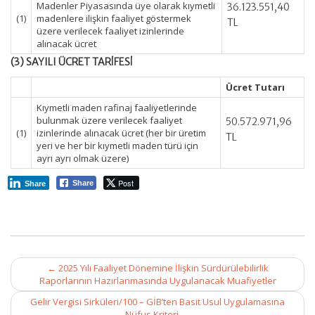
Madenler Piyasasında üye olarak kıymetli
36.123.551,40
(1)
madenlere ilişkin faaliyet göstermek
TL
üzere verilecek faaliyet izinlerinde
alınacak ücret
(3) SAYILI ÜCRET TARİFESİ
Ücret Tutarı
Kıymetli maden rafinaj faaliyetlerinde
bulunmak üzere verilecek faaliyet
50.572.971,96
(1)
izinlerinde alınacak ücret (her bir üretim
TL
yeri ve her bir kıymetli maden türü için
ayrı ayrı olmak üzere)
Post
Share
Share
Post
←
2025 Yılı Faaliyet Dönemine İlişkin Sürdürülebilirlik
navigation
Raporlarının Hazırlanmasında Uygulanacak Muafiyetler
Gelir Vergisi Sirküleri/100 – GİB’ten Basit Usul Uygulamasına
Nüfus Kriteri
→