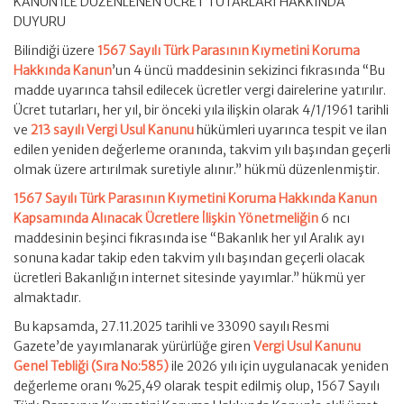
KANUN İLE DÜZENLENEN ÜCRET TUTARLARI HAKKINDA
DUYURU
Bilindiği üzere
1567 Sayılı Türk Parasının Kıymetini Koruma
Hakkında Kanun
’un 4 üncü maddesinin sekizinci fıkrasında “Bu
madde uyarınca tahsil edilecek ücretler vergi dairelerine yatırılır.
Ücret tutarları, her yıl, bir önceki yıla ilişkin olarak 4/1/1961 tarihli
ve
213 sayılı Vergi Usul Kanunu
hükümleri uyarınca tespit ve ilan
edilen yeniden değerleme oranında, takvim yılı başından geçerli
olmak üzere artırılmak suretiyle alınır.” hükmü düzenlenmiştir.
1567 Sayılı Türk Parasının Kıymetini Koruma Hakkında Kanun
Kapsamında Alınacak Ücretlere İlişkin Yönetmeliğin
6 ncı
maddesinin beşinci fıkrasında ise “Bakanlık her yıl Aralık ayı
sonuna kadar takip eden takvim yılı başından geçerli olacak
ücretleri Bakanlığın internet sitesinde yayımlar.” hükmü yer
almaktadır.
Bu kapsamda, 27.11.2025 tarihli ve 33090 sayılı Resmi
Gazete’de yayımlanarak yürürlüğe giren
Vergi Usul Kanunu
Genel Tebliği (Sıra No:585)
ile 2026 yılı için uygulanacak yeniden
değerleme oranı %25,49 olarak tespit edilmiş olup, 1567 Sayılı