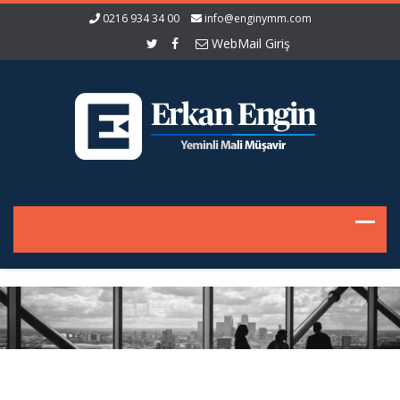
0216 934 34 00
info@enginymm.com
WebMail Giriş