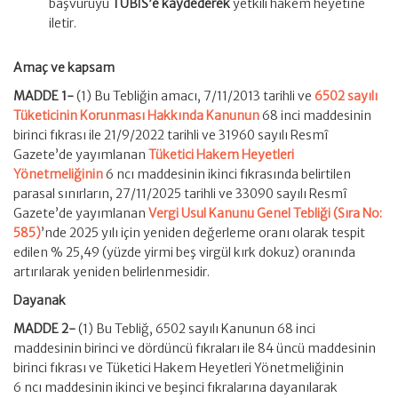
başvuruyu
TÜBİS’e kaydederek
yetkili hakem heyetine
iletir.
Amaç ve kapsam
MADDE 1-
(1) Bu Tebliğin amacı, 7/11/2013 tarihli ve
6502 sayılı
Tüketicinin Korunması Hakkında Kanunun
68 inci maddesinin
birinci fıkrası ile 21/9/2022 tarihli ve 31960 sayılı Resmî
Gazete’de yayımlanan
Tüketici Hakem Heyetleri
Yönetmeliğinin
6 ncı maddesinin ikinci fıkrasında belirtilen
parasal sınırların, 27/11/2025 tarihli ve 33090 sayılı Resmî
Gazete’de yayımlanan
Vergi Usul Kanunu Genel Tebliği (Sıra No:
585)
’nde 2025 yılı için yeniden değerleme oranı olarak tespit
edilen % 25,49 (yüzde yirmi beş virgül kırk dokuz) oranında
artırılarak yeniden belirlenmesidir.
Dayanak
MADDE 2-
(1) Bu Tebliğ, 6502 sayılı Kanunun 68 inci
maddesinin birinci ve dördüncü fıkraları ile 84 üncü maddesinin
birinci fıkrası ve Tüketici Hakem Heyetleri Yönetmeliğinin
6 ncı maddesinin ikinci ve beşinci fıkralarına dayanılarak