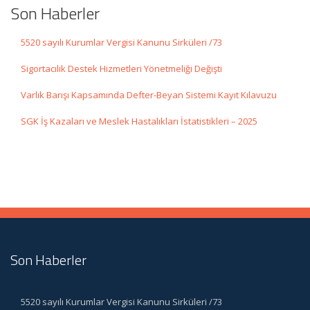
Son Haberler
5520 sayılı Kurumlar Vergisi Kanunu Sirküleri /73
Sigortacılık Destek Hizmetleri Yönetmeliği Değişti
Varlık Barışı Kapsamında Defter-Beyan Sistemi Kayıt Kılavuzu
SGK İş Kazaları ve Meslek Hastalıkları İstatistikleri – 2025
Son Haberler
5520 sayılı Kurumlar Vergisi Kanunu Sirküleri /73