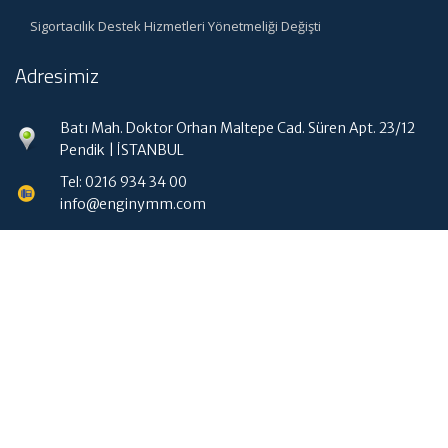
Sigortacılık Destek Hizmetleri Yönetmeliği Değişti
Adresimiz
Batı Mah. Doktor Orhan Maltepe Cad. Süren Apt. 23/12
Pendik | İSTANBUL
Tel: 0216 934 34 00
info@enginymm.com
Hızlı Menü
Ana Sayfa
Hakkımızda
Hizmetlerimiz
Güncel Mevzuat
İletişim
Muhasebe Haberleri
|
ABACIPARK
Web Hosting