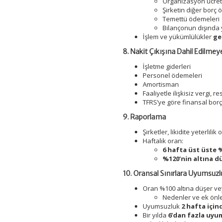
Organizasyon ücreti
Şirketin diğer borç
Temettü ödemeleri
Bilançonun dışında y
İşlem ve yükümlülükler
ge
8. Nakit Çıkışına Dahil Edilmey
İşletme giderleri
Personel ödemeleri
Amortisman
Faaliyetle ilişkisiz vergi, r
TFRS’ye göre finansal bor
9. Raporlama
Şirketler, likidite yeterlilik
Haftalık oran:
6 hafta üst üste 
%120’nin altına d
10. Oransal Sınırlara Uyumsuzl
Oran %100 altına düşer ve
Nedenler ve ek önlem
Uyumsuzluk
2 hafta için
Bir yılda
6’dan fazla uyu