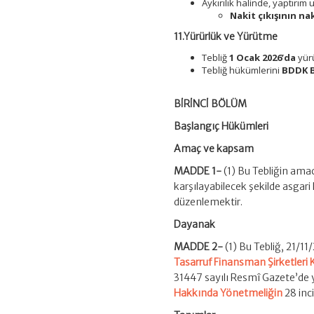
Aykırılık halinde, yaptırım
Nakit çıkışının nak
11.Yürürlük ve Yürütme
Tebliğ
1 Ocak 2026’da
yürü
Tebliğ hükümlerini
BDDK 
BİRİNCİ BÖLÜM
Başlangıç Hükümleri
Amaç ve kapsam
MADDE 1-
(1) Bu Tebliğin amacı
karşılayabilecek şekilde asgari 
düzenlemektir.
Dayanak
MADDE 2-
(1) Bu Tebliğ, 21/11/
Tasarruf Finansman Şirketler
31447 sayılı Resmî Gazete’de
Hakkında Yönetmeliğin
28 inci