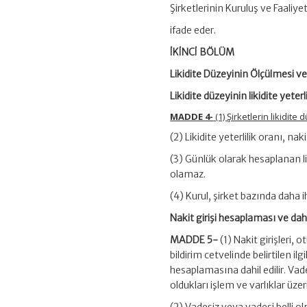
Şirketlerinin Kuruluş ve Faaliy
ifade eder.
İKİNCİ BÖLÜM
Likidite Düzeyinin Ölçülmesi ve 
Likidite düzeyinin likidite yete
MADDE 4-
(1) Şirketlerin likidite
(2) Likidite yeterlilik oranı, na
(3) Günlük olarak hesaplanan li
olamaz.
(4) Kurul, şirket bazında daha ih
Nakit girişi hesaplaması ve dahi
MADDE 5-
(1) Nakit girişleri,
bildirim cetvelinde belirtilen il
hesaplamasına dahil edilir. Vades
oldukları işlem ve varlıklar üze