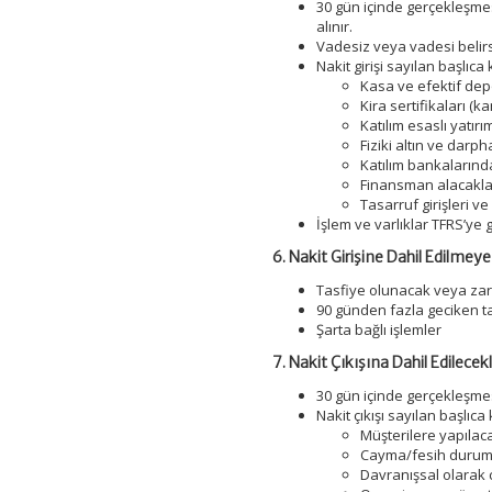
30 gün içinde gerçekleşmesi
alınır.
Vadesiz veya vadesi belirsi
Nakit girişi sayılan başlıca
Kasa ve efektif de
Kira sertifikaları (
Katılım esaslı yatırı
Fiziki altın ve darph
Katılım bankalarınd
Finansman alacakla
Tasarruf girişleri v
İşlem ve varlıklar TFRS’ye
6. Nakit Girişine Dahil Edilmeye
Tasfiye olunacak veya zara
90 günden fazla geciken t
Şarta bağlı işlemler
7. Nakit Çıkışına Dahil Edilecek
30 gün içinde gerçekleşme
Nakit çıkışı sayılan başlıca
Müşterilere yapılac
Cayma/fesih durumu
Davranışsal olarak c