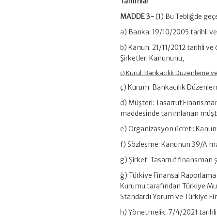
Tanımlar
MADDE 3-
(1) Bu Tebliğde geç
a) Banka: 19/10/2005 tarihli v
b) Kanun: 21/11/2012 tarihli v
Şirketleri Kanununu,
c) Kurul: Bankacılık Düzenleme 
ç) Kurum: Bankacılık Düzenl
d) Müşteri: Tasarruf Finansman
maddesinde tanımlanan müşte
e) Organizasyon ücreti: Kanu
f) Sözleşme: Kanunun 39/A mad
g) Şirket: Tasarruf finansman ş
ğ) Türkiye Finansal Raporlam
Kurumu tarafından Türkiye Mu
Standardı Yorum ve Türkiye Fi
h) Yönetmelik: 7/4/2021 tarih