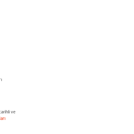
rı
arihli ve
arı