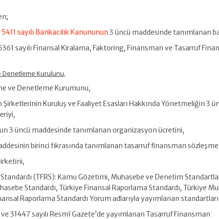
en;
e
5411 sayılı Bankacılık Kanununun
3 üncü maddesinde tanımlanan ba
e 6361 sayılı Finansal Kiralama, Faktoring, Finansman ve Tasarruf Fin
ve Denetleme Kurulunu,
eme ve Denetleme Kurumunu,
 Şirketlerinin Kuruluş ve Faaliyet Esasları Hakkında Yönetmeliğin 3 ü
riyi,
nun 3 üncü maddesinde tanımlanan organizasyon ücretini,
desinin birinci fıkrasında tanımlanan tasarruf finansman sözleşmes
irketini,
a Standardı (TFRS): Kamu Gözetimi, Muhasebe ve Denetim Standartla
hasebe Standardı, Türkiye Finansal Raporlama Standardı, Türkiye M
nansal Raporlama Standardı Yorum adlarıyla yayımlanan standartları
li ve 31447 sayılı Resmî Gazete’de yayımlanan Tasarruf Finansman