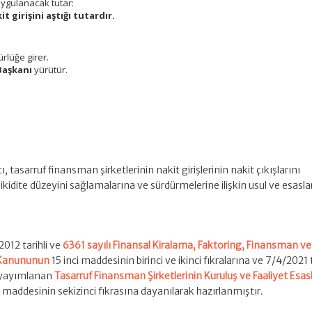
 uygulanacak tutar:
it girişini aştığı tutardır.
rlüğe girer.
Başkanı
yürütür.
, tasarruf finansman şirketlerinin nakit girişlerinin nakit çıkışlarını
likidite düzeyini sağlamalarına ve sürdürmelerine ilişkin usul ve esasla
2012 tarihli ve
6361 sayılı Finansal Kiralama, Faktoring, Finansman ve
i Kanununun
15 inci maddesinin birinci ve ikinci fıkralarına ve 7/4/2021 t
 yayımlanan
Tasarruf Finansman Şirketlerinin Kuruluş ve Faaliyet Esasl
 maddesinin sekizinci fıkrasına dayanılarak hazırlanmıştır.