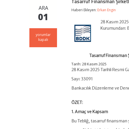
Tasarruf Finansman Şirketle
ARA
Haberi Ekleyen:
Erkan Engin
01
28 Kasım 2025 
Kurumundan: 
Tasarruf
yorumlar
Finansman
kapalı
Şirketlerinin
Likidite
Yeterlilik
Tasarruf Finansman Şi
Oranının
Hesaplanmasına
Tarih: 28 Kasım 2025
İlişkin
28 Kasım 2025 Tarihli Resmi G
Tebliğ
için
Sayı: 33091
Bankacılık Düzenleme ve De
ÖZET:
1. Amaç ve Kapsam
Bu Tebliğ, tasarruf finansman ş