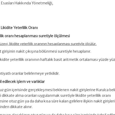
et Esasları Hakkında Yönetmeliği,
Likidite Yeterlilik Oranı
rlilik oranı hesaplanması suretiyle ölçülmesi
 düzeyi, likidite yeterlilik oranının hesaplanması suretiyle ölçülür.
kit girişinin nakit çıkışına bölünmesi suretiyle hesaplanır.
kidite yeterlilik oranının haftalık basit aritmetik ortalaması yüzde yü
tiyatlı oranlar belirlemeye yetkilidir.
l edilecek işlem ve varlıklar
 otuz gün içerisinde gerçekleşmesi beklenen nakit girişlerine Kurulca bel
gili dikkate alma oranları uygulanmak suretiyle likidite yeterlilik oranı
ine otuz gün ya da daha kısa süre kalan gelirlere ilişkin nakit girişleri i
rinden dikkate alınır.