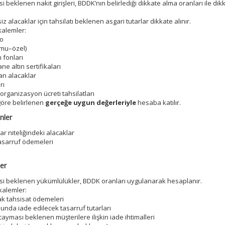
 beklenen nakit girişleri, BDDK’nın belirlediği dikkate alma oranları ile dik
z alacaklar için tahsilatı beklenen asgari tutarlar dikkate alınır.
 kalemler:
po
kamu–özel)
m fonları
ane altın sertifikaları
an alacaklar
rı
e organizasyon ücreti tahsilatları
 göre belirlenen
gerçeğe uygun değerleriyle
hesaba katılır.
nler
r niteliğindeki alacaklar
asarruf ödemeleri
ler
si beklenen yükümlülükler, BDDK oranları uygulanarak hesaplanır.
 kalemler:
ak tahsisat ödemeleri
nda iade edilecek tasarruf tutarları
ayması beklenen müşterilere ilişkin iade ihtimalleri