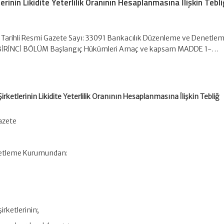
rinin Likidite Yeterlilik Oranının Hesaplanmasına İlişkin Tebli
Tarihli Resmi Gazete Sayı: 33091 Bankacılık Düzenleme ve Denetle
BİRİNCİ BÖLÜM Başlangıç Hükümleri Amaç ve kapsam MADDE 1-…
rketlerinin Likidite Yeterlilik Oranının Hesaplanmasına İlişkin Tebliğ
azete
netleme Kurumundan:
irketlerinin;