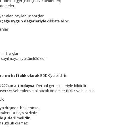
 iadeleri (gerçekleşen ve beklenen)
 ödemeleri
er alan cayılabilir borçlar
rçeğe uygun değerleriyle
dikkate alınır.
enler
esim, harçlar
ç sayılmayan yükümlülükler
 oranını
haftalık olarak
BDDK’ya bildirir.
%200’ün altındaysa:
Derhal gerekçeleriyle bildirilir.
üşerse:
Sebepler ve alınacak önlemler BDDK’ya bildirilir.
uk
ya düşmesi beklenirse:
ler BDDK’ya bildirilir.
de giderilmelidir
.
msuzluk
olamaz.