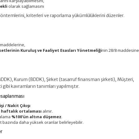
şlarını karşılayabilmesini,
ekli
olarak sağlamasını
temlerini, kriterleri ve raporlama yükümlülüklerini düzenler.
li maddelerine,
etlerinin Kuruluş ve Faaliyet Esasları Yönetmeliği
nin 28/8 maddesin
DDK), Kurum (BDDK), Şirket (tasarruf finansman şirketi), Müşteri,
gibi kavramların tanımları yapılmıştır.
 Hesaplanması
şi / Nakit Çıkışı
,
haftalık ortalaması
alınır.
rtalama
%100’ün altına düşemez
.
t bazında daha yüksek oranlar belirleyebilir.
er