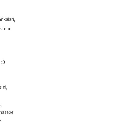
nkaları,
ansman
ncü
ini,
rı
uhasebe
,