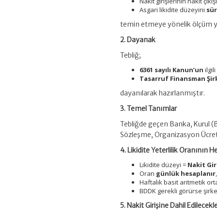
Nakit girişlerinin nakit çıkı
Asgari likidite düzeyini
sür
temin etmeye yönelik ölçüm yön
2. Dayanak
Tebliğ;
6361 sayılı Kanun’un
ilgi
Tasarruf Finansman Şirk
dayanılarak hazırlanmıştır.
3. Temel Tanımlar
Tebliğde geçen Banka, Kurul (B
Sözleşme, Organizasyon Ücreti 
4. Likidite Yeterlilik Oranının
Likidite düzeyi =
Nakit Giri
Oran
günlük hesaplanır
Haftalık basit aritmetik o
BDDK gerekli görürse şirke
5. Nakit Girişine Dahil Edilecekl