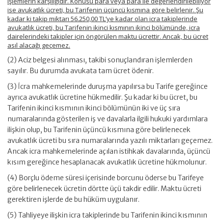
işlemlerin karşılığıdır. Konusu para veya para ile değerlendirilebiliyor
ise avukatlık ücreti, bu Tarifenin üçüncü kısmına göre belirlenir. Şu
kadar ki takip miktarı 56.250,00 TL’ye kadar olan icra takiplerinde
avukatlık ücreti, bu Tarifenin ikinci kısmının ikinci bölümünde, icra
dairelerindeki takipler için öngörülen maktu ücrettir. Ancak, bu ücret
asıl alacağı geçemez.
(2) Aciz belgesi alınması, takibi sonuçlandıran işlemlerden
sayılır. Bu durumda avukata tam ücret ödenir.
(3) İcra mahkemelerinde duruşma yapılırsa bu Tarife gereğince
ayrıca avukatlık ücretine hükmedilir. Şu kadar ki bu ücret, bu
Tarifenin ikinci kısmının ikinci bölümünün iki ve üç sıra
numaralarında gösterilen iş ve davalarla ilgili hukuki yardımlara
ilişkin olup, bu Tarifenin üçüncü kısmına göre belirlenecek
avukatlık ücreti bu sıra numaralarında yazılı miktarları geçemez.
Ancak icra mahkemelerinde açılan istihkak davalarında, üçüncü
kısım gereğince hesaplanacak avukatlık ücretine hükmolunur.
(4) Borçlu ödeme süresi içerisinde borcunu öderse bu Tarifeye
göre belirlenecek ücretin dörtte üçü takdir edilir. Maktu ücreti
gerektiren işlerde de bu hüküm uygulanır.
(5) Tahliyeye ilişkin icra takiplerinde bu Tarifenin ikinci kısmının