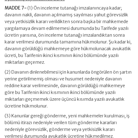
MADDE 7-
(1) Ön inceleme tutanağı imzalanıncaya kadar;
davanın nakli, davanın açılmamış sayılması yahut görevsizlik
veya yetkisizlik kararı verildikten sonra başka bir mahkemede
yargılamaya devam edilmemesi durumunda bu Tarifede yazılı
ücretin yarısına, ön inceleme tutanağı imzalandıktan sonra
karar verilmesi durumunda tamamına hükmolunur. Şu kadar ki,
davanın görüldüğü mahkemeye göre hükmolunacak avukatlık
ücreti, bu Tarifenin ikinci kısmının ikinci bölümünde yazılı
miktarları geçemez.
(2) Davanın dinlenebilmesi için kanunlarda öngörülen ön şartın
yerine getirilmemiş olması ve husumet nedeniyle davanın
reddine karar verilmesinde, davanın görüldüğü mahkemeye
göre bu Tarifenin ikinci kısmının ikinci bölümünde yazılı
miktarları geçmemek üzere üçüncü kısımda yazılı avukatlık
ücretine hükmolunur.
(3) Kanunlar gereği gönderme, yeni mahkemeler kurulması, iş
bölümü itirazı nedeniyle verilen tüm gönderme kararları
nedeniyle görevsizlik, gönderme veya yetkisizlik kararı
verilmesi durumunda avukatlık ücretine hükmedilmez.