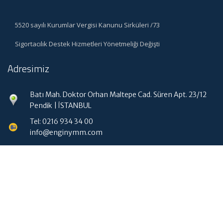
5520 sayılı Kurumlar Vergisi Kanunu Sirküleri /73
Sigortacılık Destek Hizmetleri Yönetmeliği Değişti
Adresimiz
Batı Mah. Doktor Orhan Maltepe Cad. Süren Apt. 23/12
Pendik | İSTANBUL
Tel: 0216 934 34 00
info@enginymm.com
Hızlı Menü
Ana Sayfa
Hakkımızda
Hizmetlerimiz
Güncel Mevzuat
İletişim