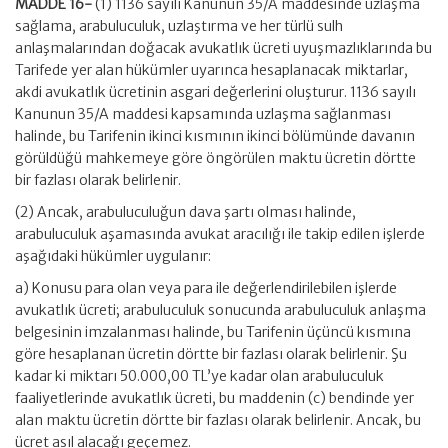
MADDE 16-
(1) 1136 sayılı Kanunun 35/A maddesinde uzlaşma
sağlama, arabuluculuk, uzlaştırma ve her türlü sulh
anlaşmalarından doğacak avukatlık ücreti uyuşmazlıklarında bu
Tarifede yer alan hükümler uyarınca hesaplanacak miktarlar,
akdi avukatlık ücretinin asgari değerlerini oluşturur. 1136 sayılı
Kanunun 35/A maddesi kapsamında uzlaşma sağlanması
halinde, bu Tarifenin ikinci kısmının ikinci bölümünde davanın
görüldüğü mahkemeye göre öngörülen maktu ücretin dörtte
bir fazlası olarak belirlenir.
(2) Ancak, arabuluculuğun dava şartı olması halinde,
arabuluculuk aşamasında avukat aracılığı ile takip edilen işlerde
aşağıdaki hükümler uygulanır:
a) Konusu para olan veya para ile değerlendirilebilen işlerde
avukatlık ücreti; arabuluculuk sonucunda arabuluculuk anlaşma
belgesinin imzalanması halinde, bu Tarifenin üçüncü kısmına
göre hesaplanan ücretin dörtte bir fazlası olarak belirlenir. Şu
kadar ki miktarı 50.000,00 TL’ye kadar olan arabuluculuk
faaliyetlerinde avukatlık ücreti, bu maddenin (c) bendinde yer
alan maktu ücretin dörtte bir fazlası olarak belirlenir. Ancak, bu
ücret asıl alacağı geçemez.