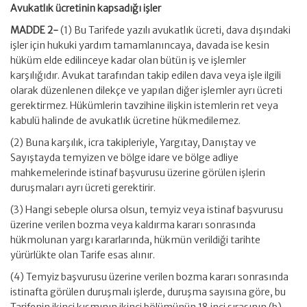
Avukatlık ücretinin kapsadığı işler
MADDE 2-
(1) Bu Tarifede yazılı avukatlık ücreti, dava dışındaki
işler için hukuki yardım tamamlanıncaya, davada ise kesin
hüküm elde edilinceye kadar olan bütün iş ve işlemler
karşılığıdır. Avukat tarafından takip edilen dava veya işle ilgili
olarak düzenlenen dilekçe ve yapılan diğer işlemler ayrı ücreti
gerektirmez. Hükümlerin tavzihine ilişkin istemlerin ret veya
kabulü halinde de avukatlık ücretine hükmedilemez.
(2) Buna karşılık, icra takipleriyle, Yargıtay, Danıştay ve
Sayıştayda temyizen ve bölge idare ve bölge adliye
mahkemelerinde istinaf başvurusu üzerine görülen işlerin
duruşmaları ayrı ücreti gerektirir.
(3) Hangi sebeple olursa olsun, temyiz veya istinaf başvurusu
üzerine verilen bozma veya kaldırma kararı sonrasında
hükmolunan yargı kararlarında, hükmün verildiği tarihte
yürürlükte olan Tarife esas alınır.
(4) Temyiz başvurusu üzerine verilen bozma kararı sonrasında
istinafta görülen duruşmalı işlerde, duruşma sayısına göre, bu