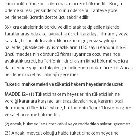
ikinci bölümünde belirtilen maktu ücrete hükmedilir. Borçlu
ödeme süresi içerisinde borcunu öderse bu Tarifeye göre
belirlenecek ücretin dörtte üçü takdir edilir.
(6) İcra dairelerinde borçlu vekili olarak takip edilen işlerde
taraflar arasında akdi avukatlık ücreti kararlaştırılmamış veya
kararlaştırılan akdi avukatlık ücretinin geçersiz sayıldığı
hallerde; çıkabilecek uyuşmazlıkların 1136 sayılı Kanunun 164
üncü maddesinin dördüncü fıkrası uyarınca çözülmesinde
avukatlık ücreti, bu Tarifenin ikinci kısım ikinci bölümünde icra
dairelerinde yapılan takipler için belirlenen maktu ücrettir. Ancak
belirlenen ücret asıl alacağı geçemez.
Tüketici mahkemeleri ve tüketici hakem heyetlerinde ücret
MADDE 12-
(1) Tüketici hakem heyetlerinin tüketici lehine
verdiği kararlara karşı açılan itiraz davalarında, kararın iptali
durumunda tüketici aleyhine, bu Tarifenin üçüncü kısmına göre
vekâlet ücretine hükmedilir.
(2) Ancak, hükmedilen ücret kabul veya reddedilen miktarı geçemez.
(3) Ancak, mevcut olduğu halde tüketici hakem heyetine