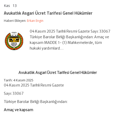
Kas
13
Avukatlık
yorumlar kapalı
Asgari
Avukatlık Asgari Ücret Tarifesi Genel Hükümler
Ücret
Tarifesi
Haberi Ekleyen:
Erkan Engin
Genel
Hükümler
04 Kasım 2025 Tarihli Resmi Gazete Sayı: 33067
için
Türkiye Barolar Birliği Başkanlığından: Amaç ve
kapsam MADDE 1- (1) Mahkemelerde, tüm
hukuki yardımlard…
Avukatlık Asgari Ücret Tarifesi Genel Hükümler
Tarih: 4 Kasım 2025
04 Kasım 2025 Tarihli Resmi Gazete
Sayı: 33067
Türkiye Barolar Birliği Başkanlığından:
Amaç ve kapsam