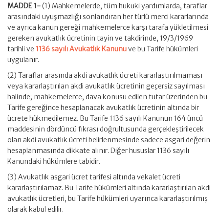
MADDE 1-
(1) Mahkemelerde, tüm hukuki yardımlarda, taraflar
arasındaki uyuşmazlığı sonlandıran her türlü merci kararlarında
ve ayrıca kanun gereği mahkemelerce karşı tarafa yükletilmesi
gereken avukatlık ücretinin tayin ve takdirinde, 19/3/1969
tarihli ve
1136 sayılı Avukatlık Kanunu
ve bu Tarife hükümleri
uygulanır.
(2) Taraflar arasında akdi avukatlık ücreti kararlaştırılmaması
veya kararlaştırılan akdi avukatlık ücretinin geçersiz sayılması
halinde; mahkemelerce, dava konusu edilen tutar üzerinden bu
Tarife gereğince hesaplanacak avukatlık ücretinin altında bir
ücrete hükmedilemez. Bu Tarife 1136 sayılı Kanunun 164 üncü
maddesinin dördüncü fıkrası doğrultusunda gerçekleştirilecek
olan akdi avukatlık ücreti belirlenmesinde sadece asgari değerin
hesaplanmasında dikkate alınır. Diğer hususlar 1136 sayılı
Kanundaki hükümlere tabidir.
(3) Avukatlık asgari ücret tarifesi altında vekalet ücreti
kararlaştırılamaz. Bu Tarife hükümleri altında kararlaştırılan akdi
avukatlık ücretleri, bu Tarife hükümleri uyarınca kararlaştırılmış
olarak kabul edilir.