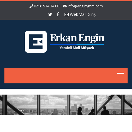
0216 934 34 00
info@enginymm.com
WebMail Giriş