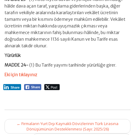
hâlde dava açan taraf, yargılama giderlerinden başka, diğer
tarafın vekiliyle aralarında kararlaştırılan vekâlet ücretinin
tamamı veya bir kısmını ödemeye mahkûm edilebilir. Vekâlet
ücretinin miktarı hakkında uyuşmazlık çıkması veya
mahkemece miktarının fahiş bulunması hâlinde, bu miktar
doğrudan mahkemece 1136 sayılı Kanun ve bu Tarife esas
alınarak takdir olunur.
Yürürlük
MADDE 24-
(1) Bu Tarife yayımı tarihinde yürürlüğe girer.
Eki için tıklayınız
Post
Share
Share
Post
←
Firmaların Yurt Dışı Kaynaklı Dövizlerinin Türk Lirasına
navigation
Dönüşümünün Desteklenmesi (Sayı: 2025/26)