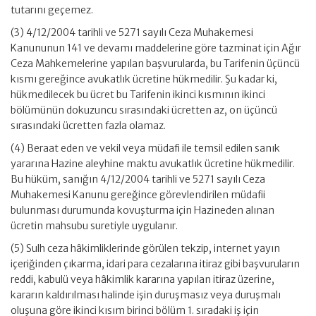
tutarını geçemez.
(3) 4/12/2004 tarihli ve 5271 sayılı Ceza Muhakemesi
Kanununun 141 ve devamı maddelerine göre tazminat için Ağır
Ceza Mahkemelerine yapılan başvurularda, bu Tarifenin üçüncü
kısmı gereğince avukatlık ücretine hükmedilir. Şu kadar ki,
hükmedilecek bu ücret bu Tarifenin ikinci kısmının ikinci
bölümünün dokuzuncu sırasındaki ücretten az, on üçüncü
sırasındaki ücretten fazla olamaz.
(4) Beraat eden ve vekil veya müdafi ile temsil edilen sanık
yararına Hazine aleyhine maktu avukatlık ücretine hükmedilir.
Bu hüküm, sanığın 4/12/2004 tarihli ve 5271 sayılı Ceza
Muhakemesi Kanunu gereğince görevlendirilen müdafii
bulunması durumunda kovuşturma için Hazineden alınan
ücretin mahsubu suretiyle uygulanır.
(5) Sulh ceza hâkimliklerinde görülen tekzip, internet yayın
içeriğinden çıkarma, idari para cezalarına itiraz gibi başvuruların
reddi, kabulü veya hâkimlik kararına yapılan itiraz üzerine,
kararın kaldırılması halinde işin duruşmasız veya duruşmalı
oluşuna göre ikinci kısım birinci bölüm 1. sıradaki iş için