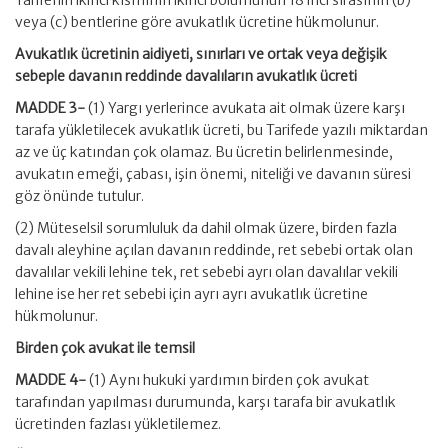
Tarifenin ikinci kısmının ikinci bölümünün 18 inci sırasının (b)
veya (c) bentlerine göre avukatlık ücretine hükmolunur.
Avukatlık ücretinin aidiyeti, sınırları ve ortak veya değişik
sebeple davanın reddinde davalıların avukatlık ücreti
MADDE 3-
(1) Yargı yerlerince avukata ait olmak üzere karşı
tarafa yükletilecek avukatlık ücreti, bu Tarifede yazılı miktardan
az ve üç katından çok olamaz. Bu ücretin belirlenmesinde,
avukatın emeği, çabası, işin önemi, niteliği ve davanın süresi
göz önünde tutulur.
(2) Müteselsil sorumluluk da dahil olmak üzere, birden fazla
davalı aleyhine açılan davanın reddinde, ret sebebi ortak olan
davalılar vekili lehine tek, ret sebebi ayrı olan davalılar vekili
lehine ise her ret sebebi için ayrı ayrı avukatlık ücretine
hükmolunur.
Birden çok avukat ile temsil
MADDE 4-
(1) Aynı hukuki yardımın birden çok avukat
tarafından yapılması durumunda, karşı tarafa bir avukatlık
ücretinden fazlası yükletilemez.