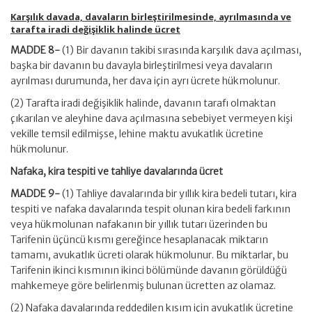
Karşılık davada, davaların birleştirilmesinde, ayrılmasında ve
tarafta iradi değişiklik halinde ücret
MADDE 8-
(1) Bir davanın takibi sırasında karşılık dava açılması,
başka bir davanın bu davayla birleştirilmesi veya davaların
ayrılması durumunda, her dava için ayrı ücrete hükmolunur.
(2) Tarafta iradi değişiklik halinde, davanın tarafı olmaktan
çıkarılan ve aleyhine dava açılmasına sebebiyet vermeyen kişi
vekille temsil edilmişse, lehine maktu avukatlık ücretine
hükmolunur.
Nafaka, kira tespiti ve tahliye davalarında ücret
MADDE 9-
(1) Tahliye davalarında bir yıllık kira bedeli tutarı, kira
tespiti ve nafaka davalarında tespit olunan kira bedeli farkının
veya hükmolunan nafakanın bir yıllık tutarı üzerinden bu
Tarifenin üçüncü kısmı gereğince hesaplanacak miktarın
tamamı, avukatlık ücreti olarak hükmolunur. Bu miktarlar, bu
Tarifenin ikinci kısmının ikinci bölümünde davanın görüldüğü
mahkemeye göre belirlenmiş bulunan ücretten az olamaz.
(2) Nafaka davalarında reddedilen kısım için avukatlık ücretine