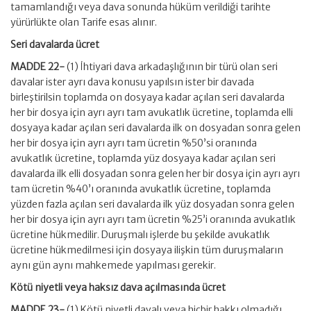
tamamlandığı veya dava sonunda hüküm verildiği tarihte
yürürlükte olan Tarife esas alınır.
Seri davalarda ücret
MADDE 22-
(1) İhtiyari dava arkadaşlığının bir türü olan seri
davalar ister ayrı dava konusu yapılsın ister bir davada
birleştirilsin toplamda on dosyaya kadar açılan seri davalarda
her bir dosya için ayrı ayrı tam avukatlık ücretine, toplamda elli
dosyaya kadar açılan seri davalarda ilk on dosyadan sonra gelen
her bir dosya için ayrı ayrı tam ücretin %50’si oranında
avukatlık ücretine, toplamda yüz dosyaya kadar açılan seri
davalarda ilk elli dosyadan sonra gelen her bir dosya için ayrı ayrı
tam ücretin %40’ı oranında avukatlık ücretine, toplamda
yüzden fazla açılan seri davalarda ilk yüz dosyadan sonra gelen
her bir dosya için ayrı ayrı tam ücretin %25’i oranında avukatlık
ücretine hükmedilir. Duruşmalı işlerde bu şekilde avukatlık
ücretine hükmedilmesi için dosyaya ilişkin tüm duruşmaların
aynı gün aynı mahkemede yapılması gerekir.
Kötü niyetli veya haksız dava açılmasında ücret
MADDE 23-
(1) Kötü niyetli davalı veya hiçbir hakkı olmadığı