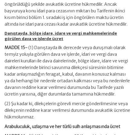
öngörüldüğü şekilde avukatlık ücretine hükmedilir. Ancak
başvuruya konu idari para cezasının miktarı bu Tarifenin ikinci
kısım birinci bölüm 1. sıradaki iş için öngörülen maktu ücretin
altında ise idari para cezası kadar avukatlık ücretine hükmedilir.
Danıştayda, bölge idare, idare ve vergi mahkemelerinde
görülen dava ve işlerde ücret
MADDE 15-
(1) Danıştayda ilk derecede veya duruşmalı olarak
temyiz yoluyla görülen dava ve işlerde, idari ve vergi dava
daireleri kurulları ile dava dairelerinde, bölge idare, idare ve vergi
mahkemelerinde birinci savunma dilekçesi süresinin bitimine
kadar anlaşmazlığın feragat, kabul, davanın konusuz kalması
ya da herhangi bir nedenle ortadan kalkması veya bu nedenlerle
davanın reddine karar verilmesi durumunda bu Tarifede yazılı
ücretin yarısına, diğer durumlarda tamamına hükmedilir.
(2) Şu kadar ki, dilekçelerin görevli mercie gönderilmesine veya
dilekçenin reddine karar verilmesi durumunda avukatlık ücretine
hükmolunmaz.
Arabuluculuk, uzlaşma ve her türlü sulh anlaşmasında ücret