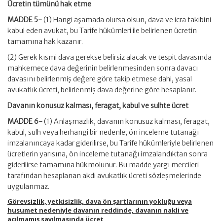
Ücretin tümünü hak etme
MADDE 5-
(1) Hangi aşamada olursa olsun, dava ve icra takibini
kabul eden avukat, bu Tarife hükümleri ile belirlenen ücretin
tamamına hak kazanır.
(2) Gerek kısmi dava gerekse belirsiz alacak ve tespit davasında
mahkemece dava değerinin belirlenmesinden sonra davacı
davasını belirlenmiş değere göre takip etmese dahi, yasal
avukatlık ücreti, belirlenmiş dava değerine göre hesaplanır.
Davanın konusuz kalması, feragat, kabul ve sulhte ücret
MADDE 6-
(1) Anlaşmazlık, davanın konusuz kalması, feragat,
kabul, sulh veya herhangi bir nedenle; ön inceleme tutanağı
imzalanıncaya kadar giderilirse, bu Tarife hükümleriyle belirlenen
ücretlerin yarısına, ön inceleme tutanağı imzalandıktan sonra
giderilirse tamamına hükmolunur. Bu madde yargı mercileri
tarafından hesaplanan akdi avukatlık ücreti sözleşmelerinde
uygulanmaz.
Görevsizlik, yetkisizlik, dava ön şartlarının yokluğu veya
husumet nedeniyle davanın reddinde, davanın nakli ve
açılmamış sayılmasında ücret