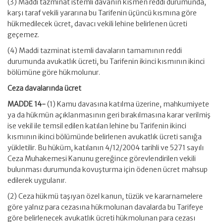
(3) Maddi tazminat istemli davanın kısmen reddi durumunda,
karşı taraf vekili yararına bu Tarifenin üçüncü kısmına göre
hükmedilecek ücret, davacı vekili lehine belirlenen ücreti
geçemez.
(4) Maddi tazminat istemli davaların tamamının reddi
durumunda avukatlık ücreti, bu Tarifenin ikinci kısmının ikinci
bölümüne göre hükmolunur.
Ceza davalarında ücret
MADDE 14-
(1) Kamu davasına katılma üzerine, mahkumiyete
ya da hükmün açıklanmasının geri bırakılmasına karar verilmiş
ise vekil ile temsil edilen katılan lehine bu Tarifenin ikinci
kısmının ikinci bölümünde belirlenen avukatlık ücreti sanığa
yükletilir. Bu hüküm, katılanın 4/12/2004 tarihli ve 5271 sayılı
Ceza Muhakemesi Kanunu gereğince görevlendirilen vekili
bulunması durumunda kovuşturma için ödenen ücret mahsup
edilerek uygulanır.
(2) Ceza hükmü taşıyan özel kanun, tüzük ve kararnamelere
göre yalnız para cezasına hükmolunan davalarda bu Tarifeye
göre belirlenecek avukatlık ücreti hükmolunan para cezası