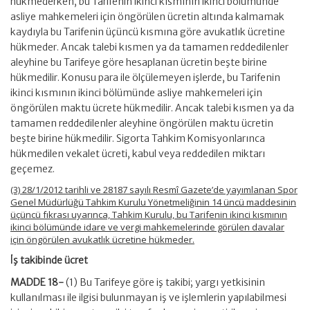
hükmederken, bu Tarifenin ikinci kısmının ikinci bölümünde
asliye mahkemeleri için öngörülen ücretin altında kalmamak
kaydıyla bu Tarifenin üçüncü kısmına göre avukatlık ücretine
hükmeder. Ancak talebi kısmen ya da tamamen reddedilenler
aleyhine bu Tarifeye göre hesaplanan ücretin beşte birine
hükmedilir. Konusu para ile ölçülemeyen işlerde, bu Tarifenin
ikinci kısmının ikinci bölümünde asliye mahkemeleri için
öngörülen maktu ücrete hükmedilir. Ancak talebi kısmen ya da
tamamen reddedilenler aleyhine öngörülen maktu ücretin
beşte birine hükmedilir. Sigorta Tahkim Komisyonlarınca
hükmedilen vekalet ücreti, kabul veya reddedilen miktarı
geçemez.
(3) 28/1/2012 tarihli ve 28187 sayılı Resmî Gazete’de yayımlanan Spor
Genel Müdürlüğü Tahkim Kurulu Yönetmeliğinin 14 üncü maddesinin
üçüncü fıkrası uyarınca, Tahkim Kurulu, bu Tarifenin ikinci kısmının
ikinci bölümünde idare ve vergi mahkemelerinde görülen davalar
için öngörülen avukatlık ücretine hükmeder.
İş takibinde ücret
MADDE 18-
(1) Bu Tarifeye göre iş takibi; yargı yetkisinin
kullanılması ile ilgisi bulunmayan iş ve işlemlerin yapılabilmesi