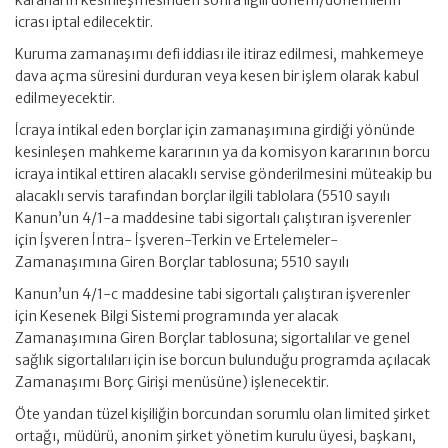
kararların kesinleşmesinden sonra ilgili dönem/dönemlerin
icrası iptal edilecektir.
Kuruma zamanaşımı defi iddiası ile itiraz edilmesi, mahkemeye
dava açma süresini durduran veya kesen bir işlem olarak kabul
edilmeyecektir.
İcraya intikal eden borçlar için zamanaşımına girdiği yönünde
kesinleşen mahkeme kararının ya da komisyon kararının borcu
icraya intikal ettiren alacaklı servise gönderilmesini müteakip bu
alacaklı servis tarafından borçlar ilgili tablolara (5510 sayılı
Kanun’un 4/1-a maddesine tabi sigortalı çalıştıran işverenler
için İşveren İntra- İşveren-Terkin ve Ertelemeler-
Zamanaşımına Giren Borçlar tablosuna; 5510 sayılı
Kanun’un 4/1-c maddesine tabi sigortalı çalıştıran işverenler
için Kesenek Bilgi Sistemi programında yer alacak
Zamanaşımına Giren Borçlar tablosuna; sigortalılar ve genel
sağlık sigortalıları için ise borcun bulunduğu programda açılacak
Zamanaşımı Borç Girişi menüsüne) işlenecektir.
Öte yandan tüzel kişiliğin borcundan sorumlu olan limited şirket
ortağı, müdürü, anonim şirket yönetim kurulu üyesi, başkanı,