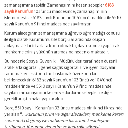
zamanaşımına tabidir. Zamanaşımını kesen sebepler
6183
sayılı Kanun’un
103’üncü maddesinde, zamanaşımının
işlememesi ise 6183 sayılı Kanun’un 104’üncü maddesi ile 5510
sayılı Kanun’un 91’inci maddesinde sayılmıştır.
Kurum alacağının zamanaşımına uğrayıp uğramadığı konusu
ile ilgili olarak Kurumumuz ile borçlular arasında oluşan
anlaşmazlıklar itirazlara konu olmakta, dava konusu yapılarak
mahkemelerin iş yükünün artmasına neden olmaktadır.
Bu nedenle Sosyal Güvenlik İl Müdürlükleri tarafından düzenli
aralıklarla sigortalı, genel sağlık sigortalısı ve işyeri dosyaları
taranarak en eski borçtan başlamak üzere borçlar
belirlenecektir. 6183 sayılı Kanun’un 103’üncü ve 104’üncü
maddelerinde ve 5510 sayılı Kanun’un 91’inci maddesinde
sayılan zamanaşımını kesen ve durduran sebepler ile diğer
gerekli araştırmalar yapılacaktır.
Borç, 5510 sayılı Kanun’un 93’üncü maddesinin ikinci fıkrasında
yer alan “
…Kurumun prim ve diğer alacakları; mahkeme kararı
sonucunda doğmuş ise mahkeme kararının kesinleşme
tarihinden, Kurumun denetim ve kontrolle görevli