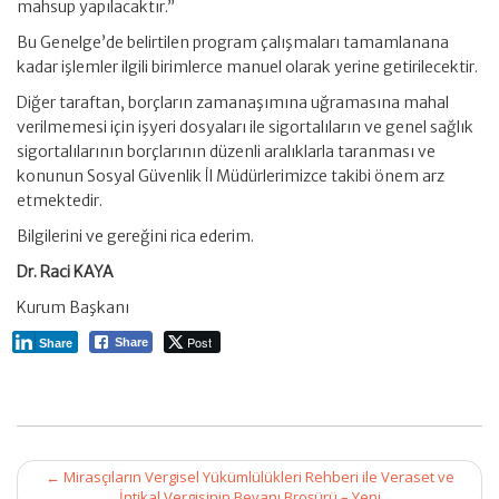
mahsup yapılacaktır.”
Bu Genelge’de belirtilen program çalışmaları tamamlanana
kadar işlemler ilgili birimlerce manuel olarak yerine getirilecektir.
Diğer taraftan, borçların zamanaşımına uğramasına mahal
verilmemesi için işyeri dosyaları ile sigortalıların ve genel sağlık
sigortalılarının borçlarının düzenli aralıklarla taranması ve
konunun Sosyal Güvenlik İl Müdürlerimizce takibi önem arz
etmektedir.
Bilgilerini ve gereğini rica ederim.
Dr. Raci KAYA
Kurum Başkanı
Post
Share
Share
Post
←
Mirasçıların Vergisel Yükümlülükleri Rehberi ile Veraset ve
navigation
İntikal Vergisinin Beyanı Broşürü – Yeni