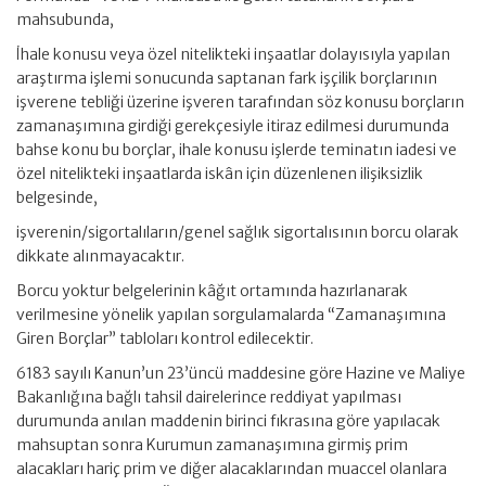
mahsubunda,
İhale konusu veya özel nitelikteki inşaatlar dolayısıyla yapılan
araştırma işlemi sonucunda saptanan fark işçilik borçlarının
işverene tebliği üzerine işveren tarafından söz konusu borçların
zamanaşımına girdiği gerekçesiyle itiraz edilmesi durumunda
bahse konu bu borçlar, ihale konusu işlerde teminatın iadesi ve
özel nitelikteki inşaatlarda iskân için düzenlenen ilişiksizlik
belgesinde,
işverenin/sigortalıların/genel sağlık sigortalısının borcu olarak
dikkate alınmayacaktır.
Borcu yoktur belgelerinin kâğıt ortamında hazırlanarak
verilmesine yönelik yapılan sorgulamalarda “Zamanaşımına
Giren Borçlar” tabloları kontrol edilecektir.
6183 sayılı Kanun’un 23’üncü maddesine göre Hazine ve Maliye
Bakanlığına bağlı tahsil dairelerince reddiyat yapılması
durumunda anılan maddenin birinci fıkrasına göre yapılacak
mahsuptan sonra Kurumun zamanaşımına girmiş prim
alacakları hariç prim ve diğer alacaklarından muaccel olanlara