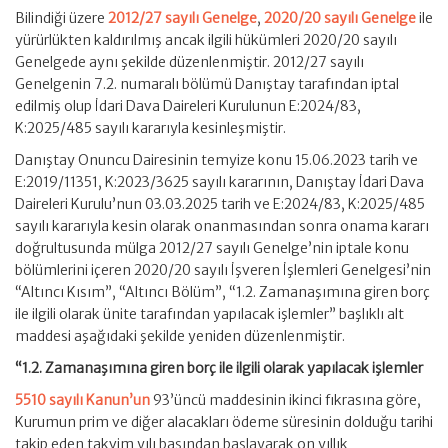
Bilindiği üzere
2012/27 sayılı Genelge
,
2020/20 sayılı Genelge
ile
yürürlükten kaldırılmış ancak ilgili hükümleri 2020/20 sayılı
Genelgede aynı şekilde düzenlenmiştir. 2012/27 sayılı
Genelgenin 7.2. numaralı bölümü Danıştay tarafından iptal
edilmiş olup İdari Dava Daireleri Kurulunun E:2024/83,
K:2025/485 sayılı kararıyla kesinleşmiştir.
Danıştay Onuncu Dairesinin temyize konu 15.06.2023 tarih ve
E:2019/11351, K:2023/3625 sayılı kararının, Danıştay İdari Dava
Daireleri Kurulu’nun 03.03.2025 tarih ve E:2024/83, K:2025/485
sayılı kararıyla kesin olarak onanmasından sonra onama kararı
doğrultusunda mülga 2012/27 sayılı Genelge’nin iptale konu
bölümlerini içeren 2020/20 sayılı İşveren İşlemleri Genelgesi’nin
“Altıncı Kısım”, “Altıncı Bölüm”, “1.2. Zamanaşımına giren borç
ile ilgili olarak ünite tarafından yapılacak işlemler” başlıklı alt
maddesi aşağıdaki şekilde yeniden düzenlenmiştir.
“1.2. Zamanaşımına giren borç ile ilgili olarak yapılacak işlemler
5510 sayılı Kanun’un
93’üncü maddesinin ikinci fıkrasına göre,
Kurumun prim ve diğer alacakları ödeme süresinin dolduğu tarihi
takip eden takvim yılı başından başlayarak on yıllık