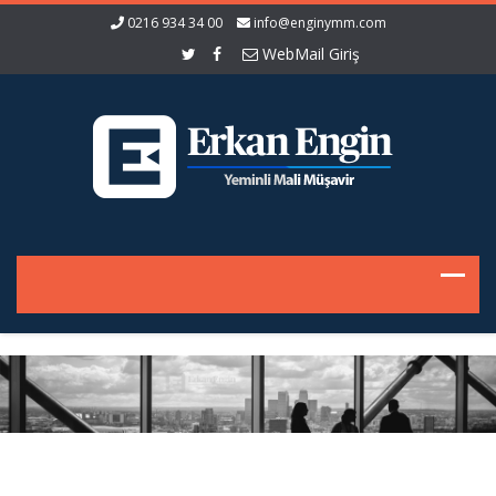
0216 934 34 00
info@enginymm.com
WebMail Giriş