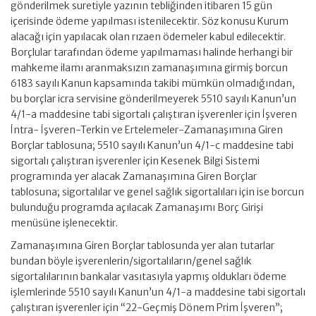
gönderilmek suretiyle yazının tebliğinden itibaren 15 gün
içerisinde ödeme yapılması istenilecektir. Söz konusu Kurum
alacağı için yapılacak olan rızaen ödemeler kabul edilecektir.
Borçlular tarafından ödeme yapılmaması halinde herhangi bir
mahkeme ilamı aranmaksızın zamanaşımına girmiş borcun
6183 sayılı Kanun kapsamında takibi mümkün olmadığından,
bu borçlar icra servisine gönderilmeyerek 5510 sayılı Kanun’un
4/1-a maddesine tabi sigortalı çalıştıran işverenler için İşveren
İntra- İşveren-Terkin ve Ertelemeler-Zamanaşımına Giren
Borçlar tablosuna; 5510 sayılı Kanun’un 4/1-c maddesine tabi
sigortalı çalıştıran işverenler için Kesenek Bilgi Sistemi
programında yer alacak Zamanaşımına Giren Borçlar
tablosuna; sigortalılar ve genel sağlık sigortalıları için ise borcun
bulunduğu programda açılacak Zamanaşımı Borç Girişi
menüsüne işlenecektir.
Zamanaşımına Giren Borçlar tablosunda yer alan tutarlar
bundan böyle işverenlerin/sigortalıların/genel sağlık
sigortalılarının bankalar vasıtasıyla yapmış oldukları ödeme
işlemlerinde 5510 sayılı Kanun’un 4/1-a maddesine tabi sigortalı
çalıştıran işverenler için “22-Geçmiş Dönem Prim İşveren”;