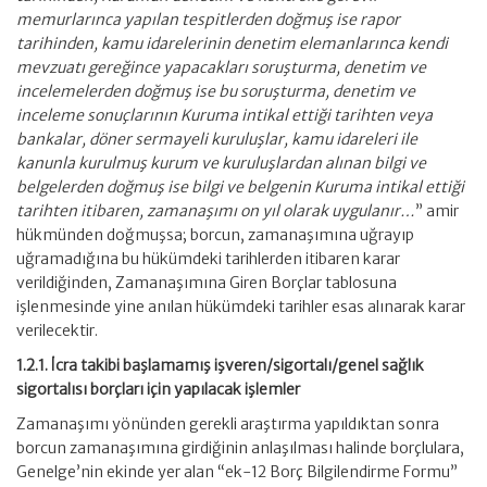
memurlarınca yapılan tespitlerden doğmuş ise rapor
tarihinden, kamu idarelerinin denetim elemanlarınca kendi
mevzuatı gereğince yapacakları soruşturma, denetim ve
incelemelerden doğmuş ise bu soruşturma, denetim ve
inceleme sonuçlarının Kuruma intikal ettiği tarihten veya
bankalar, döner sermayeli kuruluşlar, kamu idareleri ile
kanunla kurulmuş kurum ve kuruluşlardan alınan bilgi ve
belgelerden doğmuş ise bilgi ve belgenin Kuruma intikal ettiği
tarihten itibaren, zamanaşımı on yıl olarak uygulanır…
” amir
hükmünden doğmuşsa; borcun, zamanaşımına uğrayıp
uğramadığına bu hükümdeki tarihlerden itibaren karar
verildiğinden, Zamanaşımına Giren Borçlar tablosuna
işlenmesinde yine anılan hükümdeki tarihler esas alınarak karar
verilecektir.
1.2.1. İcra takibi başlamamış işveren/sigortalı/genel sağlık
sigortalısı borçları için yapılacak işlemler
Zamanaşımı yönünden gerekli araştırma yapıldıktan sonra
borcun zamanaşımına girdiğinin anlaşılması halinde borçlulara,
Genelge’nin ekinde yer alan “ek-12 Borç Bilgilendirme Formu”