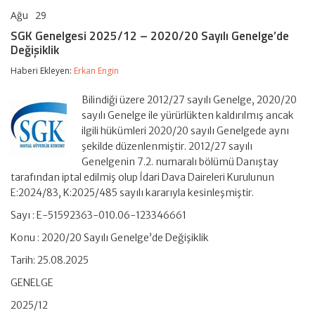
Ağu
29
SGK
yorumlar kapalı
Genelgesi
SGK Genelgesi 2025/12 – 2020/20 Sayılı Genelge’de
2025/12
Değişiklik
–
2020/20
Haberi Ekleyen:
Erkan Engin
Sayılı
Genelge’de
Değişiklik
Bilindiği üzere 2012/27 sayılı Genelge, 2020/20
için
sayılı Genelge ile yürürlükten kaldırılmış ancak
ilgili hükümleri 2020/20 sayılı Genelgede aynı
şekilde düzenlenmiştir. 2012/27 sayılı
Genelgenin 7.2. numaralı bölümü Danıştay
tarafından iptal edilmiş olup İdari Dava Daireleri Kurulunun
E:2024/83, K:2025/485 sayılı kararıyla kesinleşmiştir.
Sayı : E-51592363-010.06-123346661
Konu : 2020/20 Sayılı Genelge’de Değişiklik
Tarih: 25.08.2025
GENELGE
2025/12