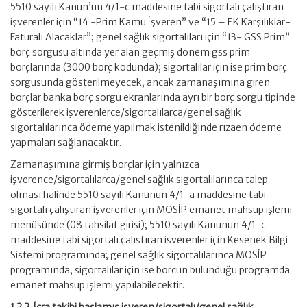
5510 sayılı Kanun’un 4/1-c maddesine tabi sigortalı çalıştıran
işverenler için “14 -Prim Kamu İşveren” ve “15 – EK Karşılıklar-
Faturalı Alacaklar”; genel sağlık sigortalıları için “13- GSS Prim”
borç sorgusu altında yer alan geçmiş dönem gss prim
borçlarında (3000 borç kodunda); sigortalılar için ise prim borç
sorgusunda gösterilmeyecek, ancak zamanaşımına giren
borçlar banka borç sorgu ekranlarında ayrı bir borç sorgu tipinde
gösterilerek işverenlerce/sigortalılarca/genel sağlık
sigortalılarınca ödeme yapılmak istenildiğinde rızaen ödeme
yapmaları sağlanacaktır.
Zamanaşımına girmiş borçlar için yalnızca
işverence/sigortalılarca/genel sağlık sigortalılarınca talep
olması halinde 5510 sayılı Kanunun 4/1-a maddesine tabi
sigortalı çalıştıran işverenler için MOSİP emanet mahsup işlemi
menüsünde (08 tahsilat girişi); 5510 sayılı Kanunun 4/1-c
maddesine tabi sigortalı çalıştıran işverenler için Kesenek Bilgi
Sistemi programında; genel sağlık sigortalılarınca MOSİP
programında; sigortalılar için ise borcun bulunduğu programda
emanet mahsup işlemi yapılabilecektir.