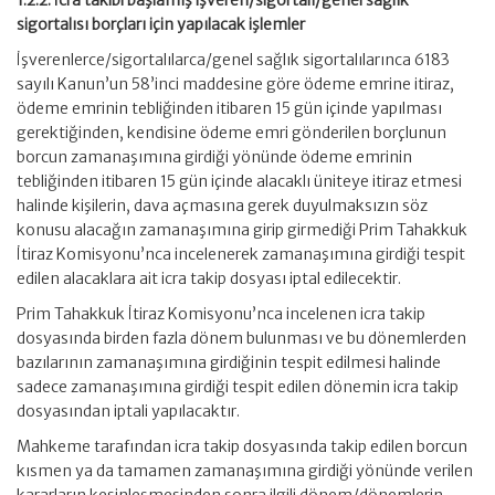
1.2.2. İcra takibi başlamış işveren/sigortalı/genel sağlık
sigortalısı borçları için yapılacak işlemler
İşverenlerce/sigortalılarca/genel sağlık sigortalılarınca 6183
sayılı Kanun’un 58’inci maddesine göre ödeme emrine itiraz,
ödeme emrinin tebliğinden itibaren 15 gün içinde yapılması
gerektiğinden, kendisine ödeme emri gönderilen borçlunun
borcun zamanaşımına girdiği yönünde ödeme emrinin
tebliğinden itibaren 15 gün içinde alacaklı üniteye itiraz etmesi
halinde kişilerin, dava açmasına gerek duyulmaksızın söz
konusu alacağın zamanaşımına girip girmediği Prim Tahakkuk
İtiraz Komisyonu’nca incelenerek zamanaşımına girdiği tespit
edilen alacaklara ait icra takip dosyası iptal edilecektir.
Prim Tahakkuk İtiraz Komisyonu’nca incelenen icra takip
dosyasında birden fazla dönem bulunması ve bu dönemlerden
bazılarının zamanaşımına girdiğinin tespit edilmesi halinde
sadece zamanaşımına girdiği tespit edilen dönemin icra takip
dosyasından iptali yapılacaktır.
Mahkeme tarafından icra takip dosyasında takip edilen borcun
kısmen ya da tamamen zamanaşımına girdiği yönünde verilen