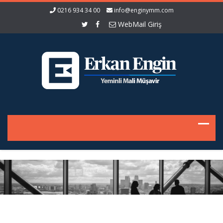
0216 934 34 00
info@enginymm.com
WebMail Giriş