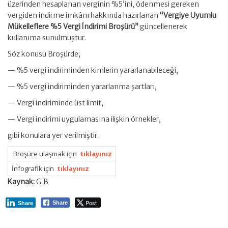
üzerinden hesaplanan verginin %5’ini, ödenmesi gereken
vergiden indirme imkânı hakkında hazırlanan
“Vergiye Uyumlu
Mükelleflere %5 Vergi İndirimi Broşürü”
güncellenerek
kullanıma sunulmuştur.
Söz konusu Broşürde;
— %5 vergi indiriminden kimlerin yararlanabileceği,
— %5 vergi indiriminden yararlanma şartları,
— Vergi indiriminde üst limit,
— Vergi indirimi uygulamasına ilişkin örnekler,
gibi konulara yer verilmiştir.
Broşüre ulaşmak için
tıklayınız
İnfografik için
tıklayınız
Kaynak:
GİB
Post
Share
Share