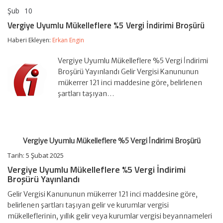
Şub
10
Vergiye
yorumlar kapalı
Uyumlu
Vergiye Uyumlu Mükelleflere %5 Vergi İndirimi Broşürü
Mükelleflere
%5
Haberi Ekleyen:
Erkan Engin
Vergi
İndirimi
Vergiye Uyumlu Mükelleflere %5 Vergi İndirimi
Broşürü
için
Broşürü Yayınlandı Gelir Vergisi Kanununun
mükerrer 121 inci maddesine göre, belirlenen
şartları taşıyan…
Vergiye Uyumlu Mükelleflere %5 Vergi İndirimi Broşürü
Tarih: 5 Şubat 2025
Vergiye Uyumlu Mükelleflere %5 Vergi İndirimi
Broşürü Yayınlandı
Gelir Vergisi Kanununun mükerrer 121 inci maddesine göre,
belirlenen şartları taşıyan gelir ve kurumlar vergisi
mükelleflerinin, yıllık gelir veya kurumlar vergisi beyannameleri