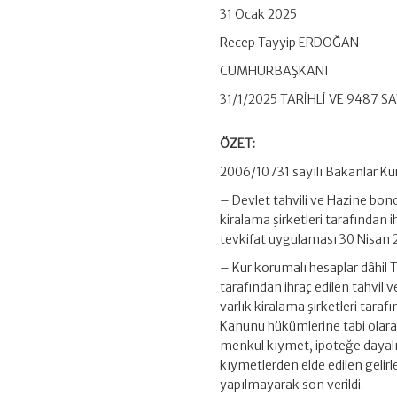
31 Ocak 2025
Recep Tayyip ERDOĞAN
CUMHURBAŞKANI
31/1/2025 TARİHLİ VE 9487 
ÖZET:
2006/10731 sayılı Bakanlar Kuru
– Devlet tahvili ve Hazine bono
kiralama şirketleri tarafından ih
tevkifat uygulaması 30 Nisan 2
– Kur korumalı hesaplar dâhil 
tarafından ihraç edilen tahvil 
varlık kiralama şirketleri taraf
Kanunu hükümlerine tabi olarak
menkul kıymet, ipoteğe dayalı
kıymetlerden elde edilen gelir
yapılmayarak son verildi.