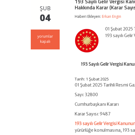
193 Sayılı Gelir Vergisi Ka
Hakkında Karar (Karar Sayı
ŞUB
04
Haberi Ekleyen:
Erkan Engin
01 Şubat 2025 
193 sayılı Gel
193
yorumlar
Sayılı
kapalı
Gelir
Vergisi
Kanununun
Geçici
193 Sayılı Gelir Vergisi Ka
67
nci
Maddesinde
Tarih: 1 Şubat 2025
Yer
01 Şubat 2025 Tarihli Resmi G
Alan
Tevkifat
Sayı: 32800
Oranları
Hakkında
Cumhurbaşkanı Kararı
Karar
(Karar
Karar Sayısı: 9487
Sayısı:
9487)
193 sayılı Gelir Vergisi Kanunu
için
yürürlüğe konulmasına, 193 sa