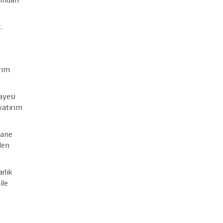
arından
.
ırım
ayesi
yatırım
hane
ilen
rlık
ile