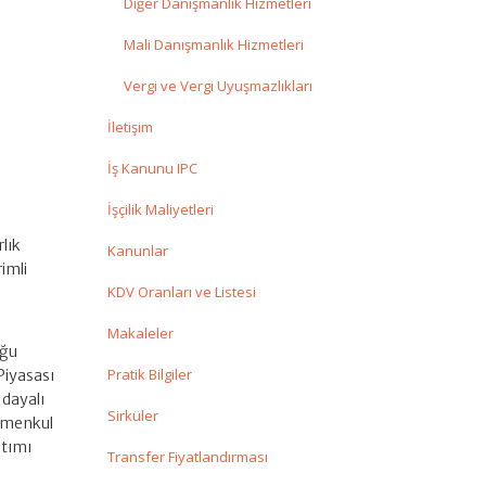
Diğer Danışmanlık Hizmetleri
Mali Danışmanlık Hizmetleri
Vergi ve Vergi Uyuşmazlıkları
İletişim
İş Kanunu IPC
İşçilik Maliyetleri
rlık
Kanunlar
rimli
KDV Oranları ve Listesi
Makaleler
uğu
Pratik Bilgiler
 Piyasası
 dayalı
Sirküler
ı menkul
atımı
Transfer Fiyatlandırması