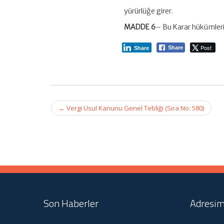
yürürlüğe girer.
MADDE 6
– Bu Karar hükümleri
Post
Share
Share
Post
←
Vergi Usul Kanunu Genel Tebliği (Sıra No: 580)
navigation
Son Haberler
Adresim