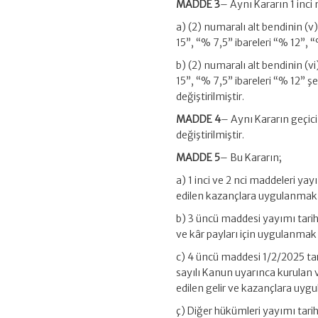
MADDE 3
– Aynı Kararın 1 inci 
a) (2) numaralı alt bendinin (v)
15”, “% 7,5” ibareleri “% 12”, “
b) (2) numaralı alt bendinin (vi
15”, “% 7,5” ibareleri “% 12” şe
değiştirilmiştir.
MADDE 4
– Aynı Kararın geçic
değiştirilmiştir.
MADDE 5
– Bu Kararın;
a) 1 inci ve 2 nci maddeleri ya
edilen kazançlara uygulanmak 
b) 3 üncü maddesi yayımı tarih
ve kâr payları için uygulanmak
c) 4 üncü maddesi 1/2/2025 tari
sayılı Kanun uyarınca kurulan va
edilen gelir ve kazançlara uyg
ç) Diğer hükümleri yayımı tari