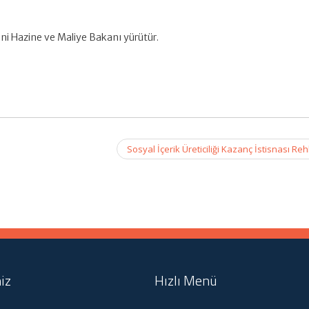
ni Hazine ve Maliye Bakanı yürütür.
Sosyal İçerik Üreticiliği Kazanç İstisnası Re
iz
Hızlı Menü