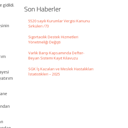
gidildi.
Son Haberler
5520 sayılı Kurumlar Vergisi Kanunu
sinin
Sirküleri /73
Sigortacılık Destek Hizmetleri
Yönetmeliği Değişti
Varlık Barışı Kapsamında Defter-
ırım
Beyan Sistemi Kayıt Kılavuzu
SGK İş Kazaları ve Meslek Hastalıkları
ayesi
İstatistikleri – 2025
yatırım
hane
rından
an