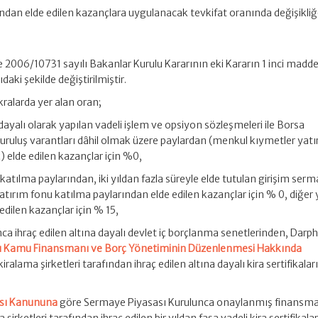
ndan elde edilen kazançlara uygulanacak tevkifat oranında değişikliğe 
e 2006/10731 sayılı Bakanlar Kurulu Kararının eki Kararın 1 inci madde
ıdaki şekilde değiştirilmiştir.
ıkralarda yer alan oran;
dayalı olarak yapılan vadeli işlem ve opsiyon sözleşmeleri ile Borsa
kuruluş varantları dâhil olmak üzere paylardan (menkul kıymetler yat
iç) elde edilen kazançlar için %0,
 katılma paylarından, iki yıldan fazla süreyle elde tutulan girişim serm
tırım fonu katılma paylarından elde edilen kazançlar için % 0, diğer 
dilen kazançlar için % 15,
nca ihraç edilen altına dayalı devlet iç borçlanma senetlerinden, Darp
lı Kamu Finansmanı ve Borç Yönetiminin Düzenlenmesi Hakkında
iralama şirketleri tarafından ihraç edilen altına dayalı kira sertifikala
ası Kanununa
göre Sermaye Piyasası Kurulunca onaylanmış finansm