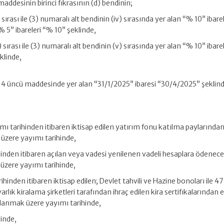
maddesinin birinci fıkrasının (d) bendinin;
 sırası ile (3) numaralı alt bendinin (iv) sırasında yer alan “% 10” ibare
% 5” ibareleri “% 10” şeklinde,
) sırası ile (3) numaralı alt bendinin (v) sırasında yer alan “% 10” ibare
klinde,
i 4 üncü maddesinde yer alan “31/1/2025” ibaresi “30/4/2025” şeklin
yımı tarihinden itibaren iktisap edilen yatırım fonu katılma paylarından
üzere yayımı tarihinde,
inden itibaren açılan veya vadesi yenilenen vadeli hesaplara ödenecek
 üzere yayımı tarihinde,
hinden itibaren iktisap edilen; Devlet tahvili ve Hazine bonoları ile 4
rlık kiralama şirketleri tarafından ihraç edilen kira sertifıkalarından 
ulanmak üzere yayımı tarihinde,
hinde,