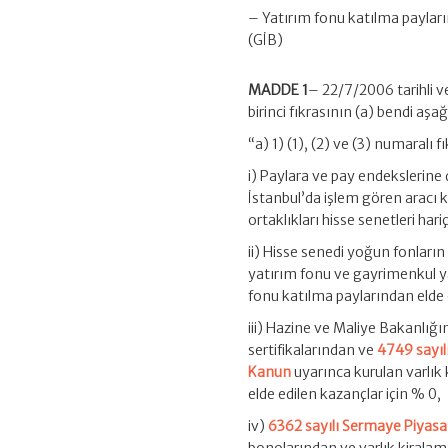
– Yatırım fonu katılma payları
(GİB)
MADDE 1
– 22/7/2006 tarihli v
birinci fıkrasının (a) bendi aşağ
“a) 1) (1), (2) ve (3) numaralı f
i) Paylara ve pay endekslerine 
İstanbul’da işlem gören aracı 
ortaklıkları hisse senetleri har
ii) Hisse senedi yoğun fonların
yatırım fonu ve gayrimenkul ya
fonu katılma paylarından elde e
iii) Hazine ve Maliye Bakanlığı
sertifikalarından ve
4749 sayı
Kanun
uyarınca kurulan varlık k
elde edilen kazançlar için % 0,
iv)
6362 sayılı Sermaye Piyas