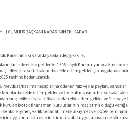
SAYILI CUMHURBAŞKANI KARARININ EKİ KARAR
lu Kararının Eki Kararda yapılan değişiklik ile;
larından elde edilen gelirler ile 4749 sayılı Kanun uyarınca kurulan va
raç edilen kira sertifikalarından elde edilen gelirler için uygulanan indi
025 tarihine kadar uzatıldı.
TL mevduat/katılma hesaplarına ödenen faiz ve kar payları, bankalar
ve bonolardan elde edilen gelirler ve fon kullanıcısının bu bankalar old
ından ihraç edilen kira sertifikalarından elde edilen gelirler ve Sermaye
 kurulan ipotek finansmanı kuruluşlarının ihraç etmiş olduğu varlığa
 menkul kıymet, varlık teminatlı menkul kıymet ve ipotek teminatl
ler için uygulanmakta olan indirimli tevkifat uygulamasına ise süre uz