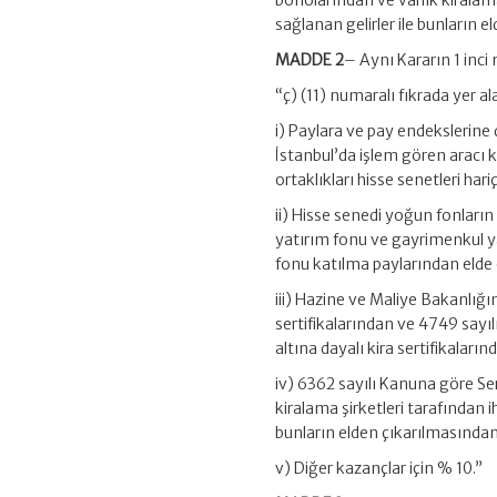
bonolarından ve varlık kiralama 
sağlanan gelirler ile bunların 
MADDE 2
– Aynı Kararın 1 inci 
“ç) (11) numaralı fıkrada yer a
i) Paylara ve pay endekslerine 
İstanbul’da işlem gören aracı 
ortaklıkları hisse senetleri hari
ii) Hisse senedi yoğun fonların
yatırım fonu ve gayrimenkul ya
fonu katılma paylarından elde e
iii) Hazine ve Maliye Bakanlığı
sertifikalarından ve 4749 sayıl
altına dayalı kira sertifikaları
iv) 6362 sayılı Kanuna göre S
kiralama şirketleri tarafından ih
bunların elden çıkarılmasından
v) Diğer kazançlar için % 10.”