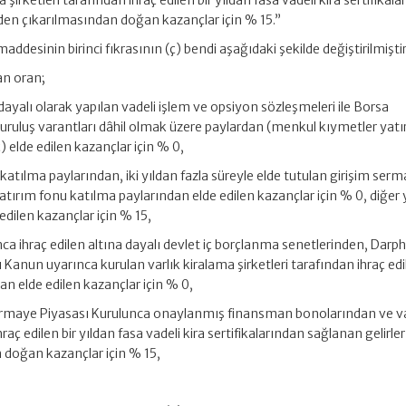
şirketleri tarafından ihraç edilen bir yıldan fasa vadeli kira sertifikal
elden çıkarılmasından doğan kazançlar için % 15.”
maddesinin birinci fıkrasının (ç) bendi aşağıdaki şekilde değiştirilmiştir
lan oran;
dayalı olarak yapılan vadeli işlem ve opsiyon sözleşmeleri ile Borsa
kuruluş varantları dâhil olmak üzere paylardan (menkul kıymetler yat
ç) elde edilen kazançlar için % 0,
 katılma paylarından, iki yıldan fazla süreyle elde tutulan girişim serm
tırım fonu katılma paylarından elde edilen kazançlar için % 0, diğer 
dilen kazançlar için % 15,
nca ihraç edilen altına dayalı devlet iç borçlanma senetlerinden, Darp
ı Kanun uyarınca kurulan varlık kiralama şirketleri tarafından ihraç ed
ndan elde edilen kazançlar için % 0,
ermaye Piyasası Kurulunca onaylanmış finansman bonolarından ve va
raç edilen bir yıldan fasa vadeli kira sertifikalarından sağlanan gelirler 
 doğan kazançlar için % 15,