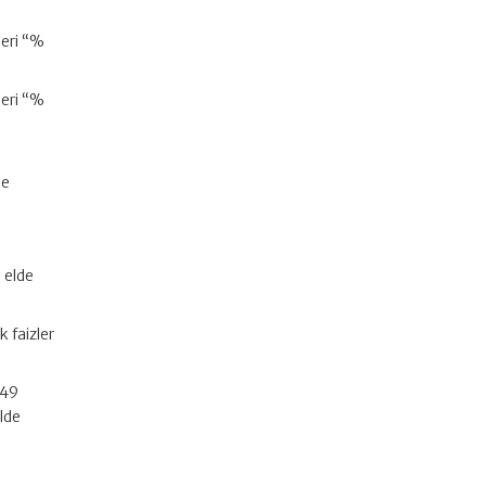
leri “%
leri “%
de
 elde
 faizler
749
elde