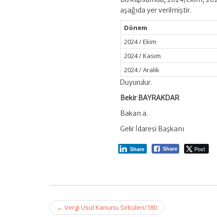
aşağıda yer verilmiştir.
Dönem
2024 / Ekim
2024 / Kasım
2024 / Aralık
Duyurulur.
Bekir BAYRAKDAR
Bakan a.
Gelir İdaresi Başkanı
Post
Share
Share
Post
←
Vergi Usul Kanunu Sirküleri/180
navigation