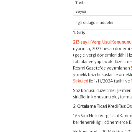
Tarihi
Sayısı
İlgili olduğu maddeler
1. Giriş
213 sayılı Vergi Usul Kanunun
uyarınca, 2023 hesap dönemi s
(geçici vergi dönemleri dâhil)
tablolar ve yapılacak düzeltme 
Resmi Gazete’de yayımlanan
yönelik bazı hususlar ile örnek
Sirküleri
ile 1/11/2024 tarihli ve
Söz konusu düzeltme işlemlerind
sirkülerin konusunu oluşturma
2. Ortalama Ticari Kredi Faiz Or
165 Sıra No.lu Vergi Usul Kanun
belirlenerek ilgili dönemlerde B
Bu kapsamda, 2024/Ekim, 2024/K