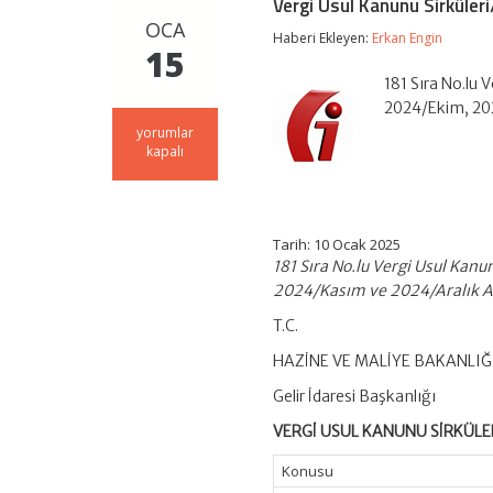
Vergi Usul Kanunu Sirküler
OCA
Haberi Ekleyen:
Erkan Engin
15
181 Sıra No.lu 
2024/Ekim, 202
Vergi
yorumlar
Usul
kapalı
Kanunu
Sirküleri/181
için
Tarih: 10 Ocak 2025
181 Sıra No.lu Vergi Usul Kanu
2024/Kasım ve 2024/Aralık Ayl
T.C.
HAZİNE VE MALİYE BAKANLIĞ
Gelir İdaresi Başkanlığı
VERGİ USUL KANUNU SİRKÜLER
Konusu