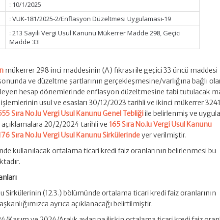
: 10/1/2025
: VUK-181/2025-2/Enflasyon Düzeltmesi Uygulaması-19
: 213 Sayılı Vergi Usul Kanunu Mükerrer Madde 298, Geçici
Madde 33
un
mükerrer 298 inci maddesinin (A) fıkrası ile geçici 33 üncü maddesi
onunda ve düzeltme şartlarının gerçekleşmesine/varlığına bağlı ola
 izleyen hesap dönemlerinde enflasyon düzeltmesine tabi tutulacak ma
işlemlerinin usul ve esasları 30/12/2023 tarihli ve ikinci mükerrer 3241
555 Sıra No.lu Vergi Usul Kanunu Genel Tebliği
ile belirlenmiş ve uygu
li açıklamalara 20/2/2024 tarihli ve
165 Sıra No.lu Vergi Usul Kanunu
176 Sıra No.lu Vergi Usul Kanunu Sirkülerinde
yer verilmiştir.
e kullanılacak ortalama ticari kredi faiz oranlarının belirlenmesi bu
ktadır.
anları
u Sirkülerinin (12.3.) bölümünde ortalama ticari kredi faiz oranlarının
aşkanlığımızca ayrıca açıklanacağı belirtilmiştir.
asım ve 2024/Aralık aylarına ilişkin ortalama ticari kredi faiz oran