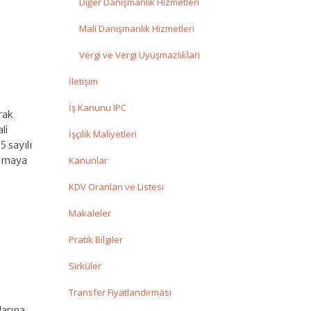
Diğer Danışmanlık Hizmetleri
Mali Danışmanlık Hizmetleri
Vergi ve Vergi Uyuşmazlıkları
İletişim
İş Kanunu IPC
rak
li
İşçilik Maliyetleri
5 sayılı
lamaya
Kanunlar
KDV Oranları ve Listesi
Makaleler
Pratik Bilgiler
Sirküler
Transfer Fiyatlandırması
larına