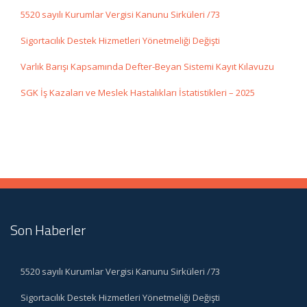
5520 sayılı Kurumlar Vergisi Kanunu Sirküleri /73
Sigortacılık Destek Hizmetleri Yönetmeliği Değişti
Varlık Barışı Kapsamında Defter-Beyan Sistemi Kayıt Kılavuzu
SGK İş Kazaları ve Meslek Hastalıkları İstatistikleri – 2025
Son Haberler
5520 sayılı Kurumlar Vergisi Kanunu Sirküleri /73
Sigortacılık Destek Hizmetleri Yönetmeliği Değişti