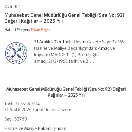
Oca
02
Muhasebat
yorumlar kapalı
Genel
Muhasebat Genel Müdürlüğü Genel Tebliği (Sıra No: 92)
Müdürlüğü
Değerli Kağıtlar – 2025 Yılı
Genel
Tebliği
Haberi Ekleyen:
Erkan Engin
(Sıra
No:
92)
31 Aralık 2024 Tarihli Resmi Gazete Sayı: 32769
Değerli
Hazine ve Maliye Bakanlığından: Amaç ve
Kağıtlar
kapsam MADDE 1- (1) Bu Tebliğin
–
amacı, 21/2/1963 tarihli ve 21…
2025
Yılı
için
Muhasebat Genel Müdürlüğü Genel Tebliği (Sıra No: 92) Değerli
Kağıtlar – 2025 Yılı
Tarih: 31 Aralık 2024
31 Aralık 2024 Tarihli Resmi Gazete
Sayı: 32769
Hazine ve Maliye Bakanlığından: