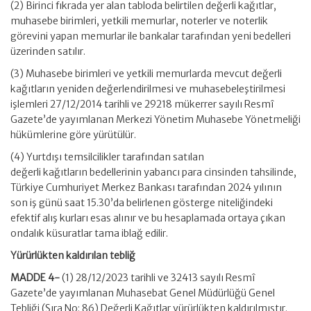
(2) Birinci fıkrada yer alan tabloda belirtilen değerli kağıtlar,
muhasebe birimleri, yetkili memurlar, noterler ve noterlik
görevini yapan memurlar ile bankalar tarafından yeni bedelleri
üzerinden satılır.
(3) Muhasebe birimleri ve yetkili memurlarda mevcut değerli
kağıtların yeniden değerlendirilmesi ve muhasebeleştirilmesi
işlemleri 27/12/2014 tarihli ve 29218 mükerrer sayılı Resmî
Gazete’de yayımlanan Merkezi Yönetim Muhasebe Yönetmeliği
hükümlerine göre yürütülür.
(4) Yurtdışı temsilcilikler tarafından satılan
değerli kağıtların bedellerinin yabancı para cinsinden tahsilinde,
Türkiye Cumhuriyet Merkez Bankası tarafından 2024 yılının
son iş günü saat 15.30’da belirlenen gösterge niteliğindeki
efektif alış kurları esas alınır ve bu hesaplamada ortaya çıkan
ondalık küsuratlar tama iblağ edilir.
Yürürlükten kaldırılan tebliğ
MADDE 4-
(1) 28/12/2023 tarihli ve 32413 sayılı Resmî
Gazete’de yayımlanan Muhasebat Genel Müdürlüğü Genel
Tebliği (Sıra No: 86) Değerli Kağıtlar yürürlükten kaldırılmıştır.