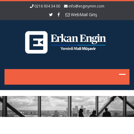
0216 934 34 00
info@enginymm.com
WebMail Giriş