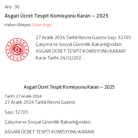
Ara
30
Asgari
yorumlar kapalı
Ücret
Asgari Ücret Tespit Komisyonu Kararı – 2025
Tespit
Komisyonu
Haberi Ekleyen:
Erkan Engin
Kararı
–
27 Aralık 2024 Tarihli Resmi Gazete Sayı: 32765
2025
için
Çalışma ve Sosyal Güvenlik Bakanlığından:
ASGARİ ÜCRET TESPİT KOMİSYONU KARARI
Karar Tarihi: 24/12/202…
Asgari Ücret Tespit Komisyonu Kararı – 2025
Tarih: 27 Aralık 2024
27 Aralık 2024 Tarihli Resmi Gazete
Sayı: 32765
Çalışma ve Sosyal Güvenlik Bakanlığından:
ASGARİ ÜCRET TESPİT KOMİSYONU KARARI