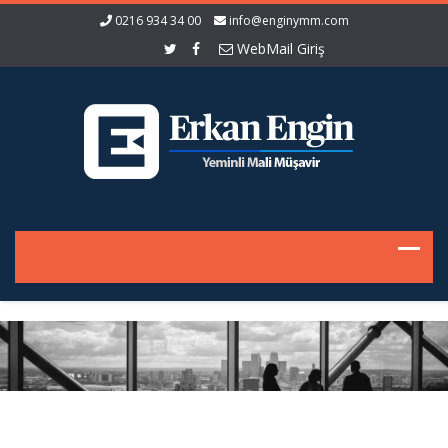
0216 934 34 00
info@enginymm.com
WebMail Giriş