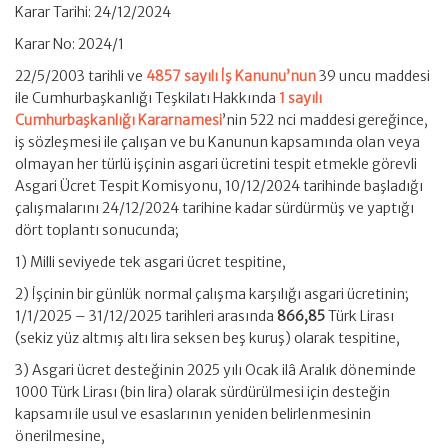
Karar Tarihi: 24/12/2024
Karar No: 2024/1
22/5/2003 tarihli ve
4857 sayılı İş Kanunu’nun
39 uncu maddesi
ile Cumhurbaşkanlığı Teşkilatı Hakkında
1 sayılı
Cumhurbaşkanlığı Kararnamesi
’nin 522 nci maddesi gereğince,
iş sözleşmesi ile çalışan ve bu Kanunun kapsamında olan veya
olmayan her türlü işçinin asgari ücretini tespit etmekle görevli
Asgari Ücret Tespit Komisyonu, 10/12/2024 tarihinde başladığı
çalışmalarını 24/12/2024 tarihine kadar sürdürmüş ve yaptığı
dört toplantı sonucunda;
1) Milli seviyede tek asgari ücret tespitine,
2) İşçinin bir günlük normal çalışma karşılığı asgari ücretinin;
1/1/2025 – 31/12/2025 tarihleri arasında
866,85
Türk Lirası
(sekiz yüz altmış altı lira seksen beş kuruş) olarak tespitine,
3) Asgari ücret desteğinin 2025 yılı Ocak ilâ Aralık döneminde
1000 Türk Lirası (bin lira) olarak sürdürülmesi için desteğin
kapsamı ile usul ve esaslarının yeniden belirlenmesinin
önerilmesine,