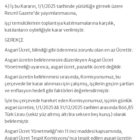
4) İş bu Kararın, 1/1/2025 tarihinde yürürlüğe girmek üzere
Resmî Gazete’de yayımlanmasına,
işçi temsilcilerinin toplantıya katılmamalarına karşılık,
katılanların oybirliğiyle karar verilmiştir.
GEREKÇE
Asgari Ücret, bilindiği gibi ödenmesi zorunlu olan en az Ücrettir.
Asgari ücretin belirlenmesini düzenleyen Asgari Ücret
Yönetmeliği uyarınca, asgari ücret, pazarlık ücreti değildir.
Asgari ücretin belirlenmesi sırasında, Komisyonumuz, bu
çerçevede bir karar alınması için çalışmış, işçilerin geçim şartlan
ve enflasyon hedefi gibi faktörleri değerlendirmiştir.
İşte bu çerçevede hareket eden Komisyonumuz; işçinin günlük
asgari ücretini; 1/1/2025 ilâ 31/12/2025 tarihleri arasında 866,85
Türk Lirası (sekiz yüz altmış altı lira seksen beş kuruş) olarak
belirlemiştir.
Asgari Ücret Yönetmeliği’nin 11 inci maddesi kapsamında,
Asgari Ücret Tespit Komisyonu’nca tespit edilen asgari ücretin