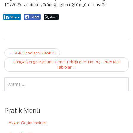
1/1/2025 tarihinde yürürlüğe gireceği öngörülmüştür.
Post
Share
Share
Post
←
SGK Genelgesi 2024/15
navigation
Damga Vergisi Kanunu Genel Tebliği (Seri No: 70) – 2025 Mali
Tablolar
→
Pratik Menü
Asgari Geçim İndirimi