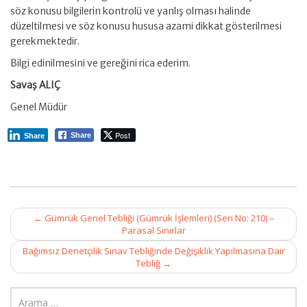
söz konusu bilgilerin kontrolü ve yanlış olması halinde
düzeltilmesi ve söz konusu hususa azami dikkat gösterilmesi
gerekmektedir.
Bilgi edinilmesini ve gereğini rica ederim.
Savaş ALIÇ
Genel Müdür
Post
Share
Share
Post
←
Gümrük Genel Tebliği (Gümrük İşlemleri) (Seri No: 210) –
navigation
Parasal Sınırlar
Bağımsız Denetçilik Sınav Tebliğinde Değişiklik Yapılmasına Dair
Tebliğ
→