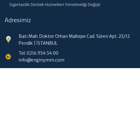
Sigortacılık Destek Hizmetleri Yönetmeliği Değişti
Adresimiz
Batı Mah. Doktor Orhan Maltepe Cad. Süren Apt. 23/12
Pendik | İSTANBUL
Tel: 0216 934 34 00
info@enginymm.com
Hızlı Menü
Ana Sayfa
Hakkımızda
Hizmetlerimiz
Güncel Mevzuat
İletişim
Muhasebe Haberleri
|
ABACIPARK
Web Hosting