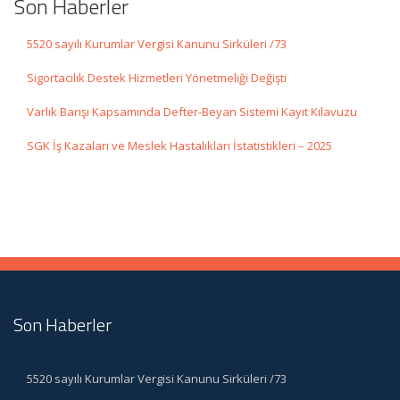
Son Haberler
5520 sayılı Kurumlar Vergisi Kanunu Sirküleri /73
Sigortacılık Destek Hizmetleri Yönetmeliği Değişti
Varlık Barışı Kapsamında Defter-Beyan Sistemi Kayıt Kılavuzu
SGK İş Kazaları ve Meslek Hastalıkları İstatistikleri – 2025
Son Haberler
5520 sayılı Kurumlar Vergisi Kanunu Sirküleri /73