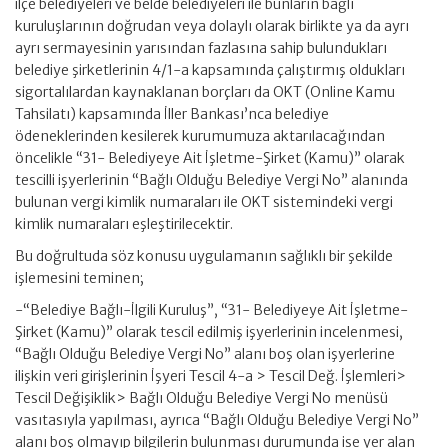
ilçe belediyeleri ve belde belediyeleri ile bunların bağlı
kuruluşlarının doğrudan veya dolaylı olarak birlikte ya da ayrı
ayrı sermayesinin yarısından fazlasına sahip bulundukları
belediye şirketlerinin 4/1-a kapsamında çalıştırmış oldukları
sigortalılardan kaynaklanan borçları da OKT (Online Kamu
Tahsilatı) kapsamında İller Bankası’nca belediye
ödeneklerinden kesilerek kurumumuza aktarılacağından
öncelikle “31- Belediyeye Ait İşletme-Şirket (Kamu)” olarak
tescilli işyerlerinin “Bağlı Olduğu Belediye Vergi No” alanında
bulunan vergi kimlik numaraları ile OKT sistemindeki vergi
kimlik numaraları eşleştirilecektir.
Bu doğrultuda söz konusu uygulamanın sağlıklı bir şekilde
işlemesini teminen;
-“Belediye Bağlı-İlgili Kuruluş”, “31- Belediyeye Ait İşletme-
Şirket (Kamu)” olarak tescil edilmiş işyerlerinin incelenmesi,
“Bağlı Olduğu Belediye Vergi No” alanı boş olan işyerlerine
ilişkin veri girişlerinin İşyeri Tescil 4-a > Tescil Değ. İşlemleri>
Tescil Değişiklik> Bağlı Olduğu Belediye Vergi No menüsü
vasıtasıyla yapılması, ayrıca “Bağlı Olduğu Belediye Vergi No”
alanı boş olmayıp bilgilerin bulunması durumunda ise yer alan