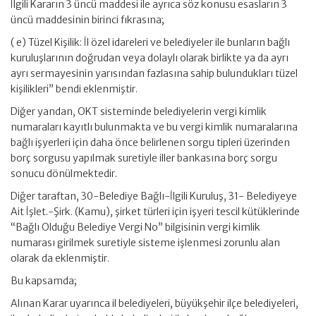
İlgili Kararın 3 üncü maddesi ile ayrıca söz konusu esasların 3
üncü maddesinin birinci fıkrasına;
( e) Tüzel Kişilik: İl özel idareleri ve belediyeler ile bunların bağlı
kuruluşlarının doğrudan veya dolaylı olarak birlikte ya da ayrı
ayrı sermayesinin yarısından fazlasına sahip bulundukları tüzel
kişilikleri” bendi eklenmiştir.
Diğer yandan, OKT sisteminde belediyelerin vergi kimlik
numaraları kayıtlı bulunmakta ve bu vergi kimlik numaralarına
bağlı işyerleri için daha önce belirlenen sorgu tipleri üzerinden
borç sorgusu yapılmak suretiyle iller bankasına borç sorgu
sonucu dönülmektedir.
Diğer taraftan, 30-Belediye Bağlı-İlgili Kuruluş, 31- Belediyeye
Ait İşlet.-Şirk. (Kamu), şirket türleri için işyeri tescil kütüklerinde
“Bağlı Olduğu Belediye Vergi No” bilgisinin vergi kimlik
numarası girilmek suretiyle sisteme işlenmesi zorunlu alan
olarak da eklenmiştir.
Bu kapsamda;
Alınan Karar uyarınca il belediyeleri, büyükşehir ilçe belediyeleri,