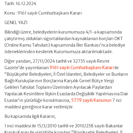
Tarih: 16.12.2024
Konu : 9161 sayılı Cumhurbaşkanı Kararı
GENEL YAZI
Bilindiği üzere, belediyelerin kurumumuza 4/1-a kapsamında
çalıştırmış oldukları sigortalılardan kaynaklanan borçları OKT
(Online Kamu Tahsilatı) kapsamında İller Bankası’nca belediye
ödeneklerinden kesilerek Kurumumuza aktarılmaktadır.
Diğer yandan, 27/11/2024 tarihli ve 32735 sayılı Resmi
Gazete’de yayımlanan
9161 sayılı Cumhurbaşkanı Kararı
ile
“Büyükşehir Belediyeleri, İl Özel İdareleri, Belediyeler ve Bunların
Bağlı Kuruluşlarının Borçlarına Karşılık Genel Bütçe Vergi
Gelirleri Tahsilat Toplamı Üzerinden Ayrılacak Paylardan
Yapılacak Kesintilere İlişkin Esaslarda Değişiklik Yapılmasına Dair
Esaslar’ın yürürlüğe konulmasına,
5779 sayılı Kanunun
7 nci
maddesi gereğince karar verilmiştir.
Bu kapsamda ilgili Kararın;
1 inci maddesi ile 15/3/2010 tarihli ve 2010/238 sayılı Bakanlar
Kurulu Kararı ile yürürlüğe konulan “Büyükşehir Belediyeleri, İl