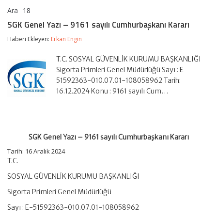
Ara
18
SGK
yorumlar kapalı
Genel
SGK Genel Yazı – 9161 sayılı Cumhurbaşkanı Kararı
Yazı
–
Haberi Ekleyen:
Erkan Engin
9161
sayılı
T.C. SOSYAL GÜVENLİK KURUMU BAŞKANLIĞI
Cumhurbaşkanı
Kararı
Sigorta Primleri Genel Müdürlüğü Sayı : E-
için
51592363-010.07.01-108058962 Tarih:
16.12.2024 Konu : 9161 sayılı Cum…
SGK Genel Yazı – 9161 sayılı Cumhurbaşkanı Kararı
Tarih: 16 Aralık 2024
T.C.
SOSYAL GÜVENLİK KURUMU BAŞKANLIĞI
Sigorta Primleri Genel Müdürlüğü
Sayı : E-51592363-010.07.01-108058962