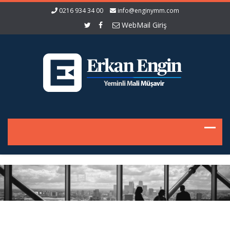
0216 934 34 00
info@enginymm.com
WebMail Giriş