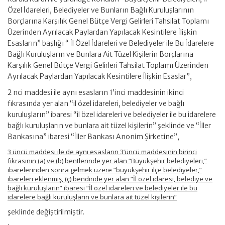
Özel İdareleri, Belediyeler ve Bunların Bağlı Kuruluşlarının
Borçlarına Karşılık Genel Bütçe Vergi Gelirleri Tahsilat Toplamı
Üzerinden Ayrılacak Paylardan Yapılacak Kesintilere İlişkin
Esasların” başlığı “ İl Özel İdareleri ve Belediyeler ile Bu İdarelere
Bağlı Kuruluşların ve Bunlara Ait Tüzel Kişilerin Borçlarına
Karşılık Genel Bütçe Vergi Gelirleri Tahsilat Toplamı Üzerinden
Ayrılacak Paylardan Yapılacak Kesintilere İlişkin Esaslar”,
2 nci maddesi ile aynı esasların 1’inci maddesinin ikinci
fıkrasında yer alan “il özel idareleri, belediyeler ve bağlı
kuruluşların” ibaresi “il özel idareleri ve belediyeler ile bu idarelere
bağlı kuruluşların ve bunlara ait tüzel kişilerin” şeklinde ve “İller
Bankasına” ibaresi “İller Bankası Anonim Şirketine”,
3 üncü maddesi ile de aynı esasların 3’üncü maddesinin birinci
fıkrasının (a) ve (b) bentlerinde yer alan “Büyükşehir belediyeleri,”
ibarelerinden sonra gelmek üzere “büyükşehir ilçe belediyeler,”
ibareleri eklenmiş, (ç) bendinde yer alan “İl özel idaresi, belediye ve
bağlı kuruluşların” ibaresi “İl özel idareleri ve belediyeler ile bu
idarelere bağlı kuruluşların ve bunlara ait tüzel kişilerin”
şeklinde değiştirilmiştir.