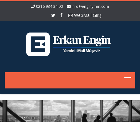
0216 934 34 00
info@enginymm.com
WebMail Giriş