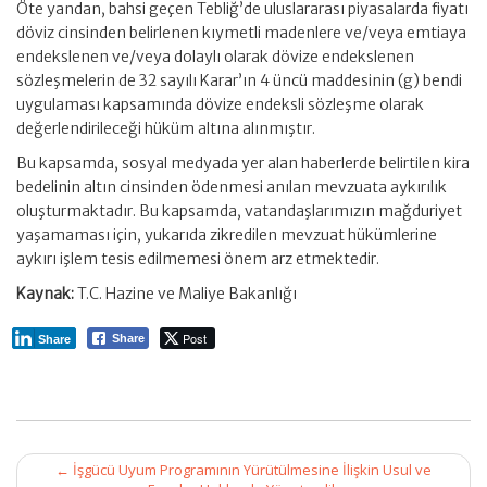
Öte yandan, bahsi geçen Tebliğ’de uluslararası piyasalarda fiyatı
döviz cinsinden belirlenen kıymetli madenlere ve/veya emtiaya
endekslenen ve/veya dolaylı olarak dövize endekslenen
sözleşmelerin de 32 sayılı Karar’ın 4 üncü maddesinin (g) bendi
uygulaması kapsamında dövize endeksli sözleşme olarak
değerlendirileceği hüküm altına alınmıştır.
Bu kapsamda, sosyal medyada yer alan haberlerde belirtilen kira
bedelinin altın cinsinden ödenmesi anılan mevzuata aykırılık
oluşturmaktadır. Bu kapsamda, vatandaşlarımızın mağduriyet
yaşamaması için, yukarıda zikredilen mevzuat hükümlerine
aykırı işlem tesis edilmemesi önem arz etmektedir.
Kaynak:
T.C. Hazine ve Maliye Bakanlığı
Post
Share
Share
Post
←
İşgücü Uyum Programının Yürütülmesine İlişkin Usul ve
navigation