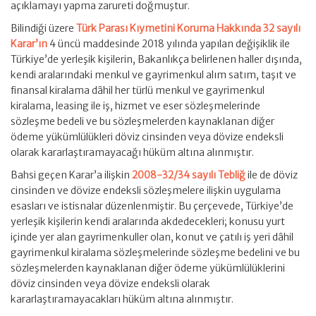
açıklamayı yapma zarureti doğmuştur.
Bilindiği üzere
Türk Parası Kıymetini Koruma Hakkında 32 sayılı
Karar’ın
4 üncü maddesinde 2018 yılında yapılan değişiklik ile
Türkiye’de yerleşik kişilerin, Bakanlıkça belirlenen haller dışında,
kendi aralarındaki menkul ve gayrimenkul alım satım, taşıt ve
finansal kiralama dâhil her türlü menkul ve gayrimenkul
kiralama, leasing ile iş, hizmet ve eser sözleşmelerinde
sözleşme bedeli ve bu sözleşmelerden kaynaklanan diğer
ödeme yükümlülükleri döviz cinsinden veya dövize endeksli
olarak kararlaştıramayacağı hüküm altına alınmıştır.
Bahsi geçen Karar’a ilişkin
2008-32/34 sayılı Tebliğ
ile de döviz
cinsinden ve dövize endeksli sözleşmelere ilişkin uygulama
esasları ve istisnalar düzenlenmiştir. Bu çerçevede, Türkiye’de
yerleşik kişilerin kendi aralarında akdedecekleri; konusu yurt
içinde yer alan gayrimenkuller olan, konut ve çatılı iş yeri dâhil
gayrimenkul kiralama sözleşmelerinde sözleşme bedelini ve bu
sözleşmelerden kaynaklanan diğer ödeme yükümlülüklerini
döviz cinsinden veya dövize endeksli olarak
kararlaştıramayacakları hüküm altına alınmıştır.