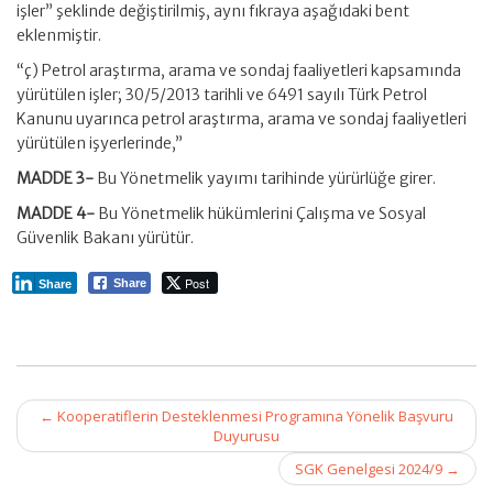
işler” şeklinde değiştirilmiş, aynı fıkraya aşağıdaki bent
eklenmiştir.
“ç) Petrol araştırma, arama ve sondaj faaliyetleri kapsamında
yürütülen işler; 30/5/2013 tarihli ve 6491 sayılı Türk Petrol
Kanunu uyarınca petrol araştırma, arama ve sondaj faaliyetleri
yürütülen işyerlerinde,”
MADDE 3-
Bu Yönetmelik yayımı tarihinde yürürlüğe girer.
MADDE 4-
Bu Yönetmelik hükümlerini Çalışma ve Sosyal
Güvenlik Bakanı yürütür.
Post
Share
Share
Post
←
Kooperatiflerin Desteklenmesi Programına Yönelik Başvuru
navigation
Duyurusu
SGK Genelgesi 2024/9
→