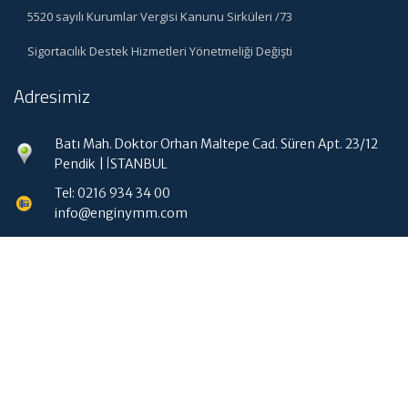
5520 sayılı Kurumlar Vergisi Kanunu Sirküleri /73
Sigortacılık Destek Hizmetleri Yönetmeliği Değişti
Adresimiz
Batı Mah. Doktor Orhan Maltepe Cad. Süren Apt. 23/12
Pendik | İSTANBUL
Tel: 0216 934 34 00
info@enginymm.com
Hızlı Menü
Ana Sayfa
Hakkımızda
Hizmetlerimiz
Güncel Mevzuat
İletişim