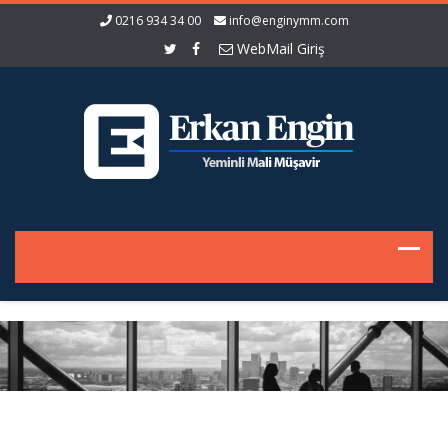
0216 934 34 00
info@enginymm.com
WebMail Giriş