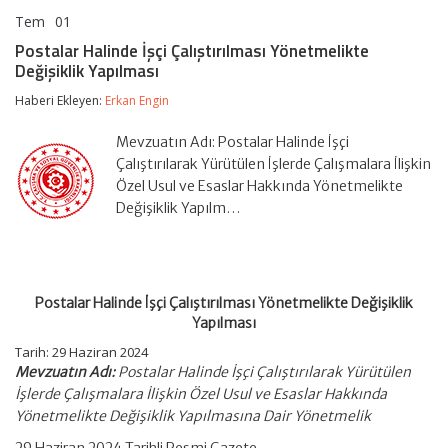
Tem
01
Postalar
yorumlar kapalı
Halinde
Postalar Halinde İşçi Çalıştırılması Yönetmelikte
İşçi
Değişiklik Yapılması
Çalıştırılması
Yönetmelikte
Haberi Ekleyen:
Erkan Engin
Değişiklik
Yapılması
için
Mevzuatın Adı: Postalar Halinde İşçi
Çalıştırılarak Yürütülen İşlerde Çalışmalara İlişkin
Özel Usul ve Esaslar Hakkında Yönetmelikte
Değişiklik Yapılm…
Postalar Halinde İşçi Çalıştırılması Yönetmelikte Değişiklik
Yapılması
Tarih: 29 Haziran 2024
Mevzuatın Adı:
Postalar Halinde İşçi Çalıştırılarak Yürütülen
İşlerde Çalışmalara İlişkin Özel Usul ve Esaslar Hakkında
Yönetmelikte Değişiklik Yapılmasına Dair Yönetmelik