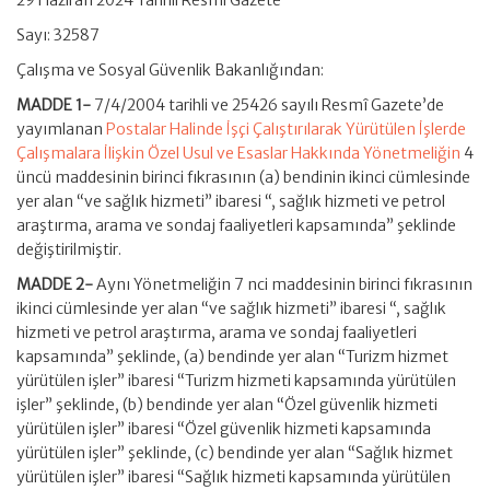
29 Haziran 2024 Tarihli Resmi Gazete
Sayı: 32587
Çalışma ve Sosyal Güvenlik Bakanlığından:
MADDE 1-
7/4/2004 tarihli ve 25426 sayılı Resmî Gazete’de
yayımlanan
Postalar Halinde İşçi Çalıştırılarak Yürütülen İşlerde
Çalışmalara İlişkin Özel Usul ve Esaslar Hakkında Yönetmeliğin
4
üncü maddesinin birinci fıkrasının (a) bendinin ikinci cümlesinde
yer alan “ve sağlık hizmeti” ibaresi “, sağlık hizmeti ve petrol
araştırma, arama ve sondaj faaliyetleri kapsamında” şeklinde
değiştirilmiştir.
MADDE 2-
Aynı Yönetmeliğin 7 nci maddesinin birinci fıkrasının
ikinci cümlesinde yer alan “ve sağlık hizmeti” ibaresi “, sağlık
hizmeti ve petrol araştırma, arama ve sondaj faaliyetleri
kapsamında” şeklinde, (a) bendinde yer alan “Turizm hizmet
yürütülen işler” ibaresi “Turizm hizmeti kapsamında yürütülen
işler” şeklinde, (b) bendinde yer alan “Özel güvenlik hizmeti
yürütülen işler” ibaresi “Özel güvenlik hizmeti kapsamında
yürütülen işler” şeklinde, (c) bendinde yer alan “Sağlık hizmet
yürütülen işler” ibaresi “Sağlık hizmeti kapsamında yürütülen