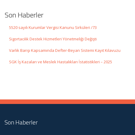
Son Haberler
5520 sayılı Kurumlar Vergisi Kanunu Sirküleri /73
Sigortacılık Destek Hizmetleri Yönetmeliği Değişti
Varlık Barışı Kapsamında Defter-Beyan Sistemi Kayıt Kılavuzu
SGK İş Kazaları ve Meslek Hastalıkları İstatistikleri – 2025
Son Haberler