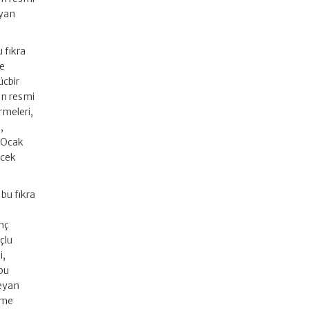
eyan
 fıkra
ve
ücbir
in resmi
rmeleri,
,
 (Ocak
ecek
bu fıkra
e
ünç
çlu
i,
(bu
beyan
rme