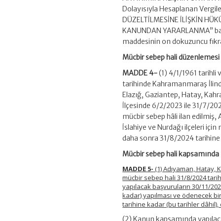
Dolayısıyla Hesaplanan Vergi
DÜZELTİLMESİNE İLİŞKİN HÜKÜ
KANUNDAN YARARLANMA” başlık
maddesinin on dokuzuncu fıkra
Mücbir sebep hali düzenlemesi
MADDE 4-
(1) 4/1/1961 tarihli 
tarihinde Kahramanmaraş İlin
Elazığ, Gaziantep, Hatay, Kahra
İlçesinde 6/2/2023 ile 31/7/202
mücbir sebep hâli ilan edilmiş
İslahiye ve Nurdağı ilçeleri içi
daha sonra 31/8/2024 tarihine 
Mücbir sebep hali kapsamında 
MADDE 5-
(1) Adıyaman, Hatay, Ka
mücbir sebep hali 31/8/2024 tar
yapılacak başvuruların 30/11/2024
kadar) yapılması ve ödenecek birin
tarihine kadar (bu tarihler dâhil
(2) Kanun kapsamında yapılaca