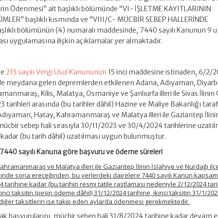
lerin Ödenmesi” alt başlıklı bölümünde “VI- İŞLETME KAYITLARININ
MLER” başlıklı kısmında ve “VIII/C- MÜCBİR SEBEP HALLERİNDE
lı bölümünün (4) numaralı maddesinde, 7440 sayılı Kanunun 9 
sı uygulamasına ilişkin açıklamalar yer almaktadır.
ve
213 sayılı Vergi Usul Kanununun
15 inci maddesine istinaden, 6/2/
de meydana gelen depremlerden etkilenen Adana, Adıyaman, Diyarb
manmaraş, Kilis, Malatya, Osmaniye ve Şanlıurfa illeri ile Sivas İlinin
3 tarihleri arasında (bu tarihler dâhil) Hazine ve Maliye Bakanlığı tar
, Adıyaman, Hatay, Kahramanmaraş ve Malatya illeri ile Gaziantep İlini
n mücbir sebep hali sırasıyla 30/11/2023 ve 30/4/2024 tarihlerine uzatıl
kadar (bu tarih dâhil) uzatılması uygun bulunmuştur.
7440 sayılı Kanuna göre başvuru ve ödeme süreleri
hramanmaraş ve Malatya illeri ile Gaziantep İlinin İslahiye ve Nurdağı ilçel
ihinde sona ereceğinden, bu yerlerdeki dairelere 7440 sayılı Kanun kapsa
 tarihine kadar (bu tarihin resmi tatile rastlaması nedeniyle 2/12/2024 tar
ci taksitin (peşin ödeme dâhil) 31/12/2024 tarihine, ikinci taksitin 31/1/20
), diğer taksitlerin ise takip eden aylarda ödenmesi gerekmektedir.
k başvurularını, mücbir sebep hali 31/8/2024 tarihine kadar devam 