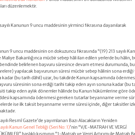
ları düzenlemektir.
 sayılı Kanunun 9 uncu maddesinin yirminci fıkrasına dayanılarak
unun 9 uncu maddesinin on dokuzuncu fıkrasında “(19) 213 sayılı Ka
Maliye Bakanlığınca mücbir sebep hâli ilan edilen yerlerde bu hâlin, b
a) bendinde belirlenen başvuru süresince devam etmesi durumunda, bu
darelere) yapılacak başvurunun süresi mücbir sebep hâlinin sona erdiği 
 kadar (bu tarih dâhil) uzar, bu takdirde Kanun kapsamında ödenmes
başvuru süresinin sona erdiği tarihi takip eden ayın sonuna kadar (bu t
taksiti takip eden aylık dönemler hâlinde bu Kanun hükümlerine göre öde
addesi kapsamında ödenmesi gereken tutarlar beyanname verme sür
elerde ise ilk taksit beyanname verme süresi içinde, diğer taksitler iz
aktadır.
 sayılı Resmî Gazete’de yayımlanan Bazı Alacakların Yeniden
yılı Kanun Genel Tebliği (Seri No: 1)
’nin “V/E-MATRAH VE VERGİ
ÜMLER” başlıklı kısmının “1-Matrah ve Vergi Artırımı ile Matrah B