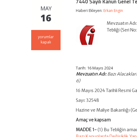
7440 Sayılı Kanun Genel Teb
MAY
Haberi Ekleyen:
Erkan Engin
16
Mevzuatın Adı:
Tebliği (Seri N
7440
yorumlar
Sayılı
kapalı
Kanun
Genel
Tebliği
(Seri
No:
Tarih: 16 Mayıs 2024
6)
Mevzuatın Adı:
Bazı Alacaklar
için
6)
16 Mayıs 2024 Tarihli Resmi G
Sayı: 32548
Hazine ve Maliye Bakanlığı (Gel
Amaç ve kapsam
MADDE 1-
(1) Bu Tebliğin amac
Bazı Kanunlarda Değişiklik Ya