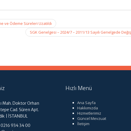
me ve Ödeme Süreleri Uzatıldı
SGK Genelgesi – 2024/7 – 2011/13 Sayılı Genelgede Değiş
iz
Hızlı Menü
Ana Sayfa
ı Mah. Doktor Orhan
Hakkımızda
tepe Cad. Süren Apt.
Hizmetlerimiz
dik | İSTANBUL
Güncel Mevzuat
İletişim
: 0216 934 34 00