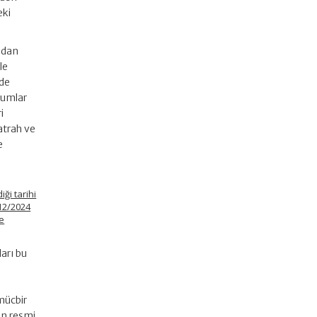
eki
ndan
le
mde
urumlar
i
atrah ve
e
ği tarihi
/12/2024
de
arı bu
mücbir
in resmi