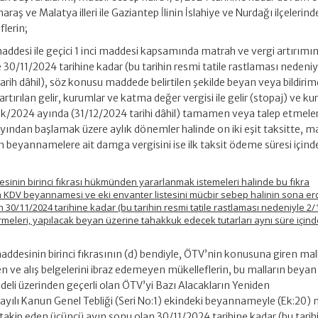
ve Malatya illeri ile Gaziantep İlinin İslahiye ve Nurdağı ilçelerind
flerin;
addesi ile geçici 1 inci maddesi kapsamında matrah ve vergi artırımı
 30/11/2024 tarihine kadar (bu tarihin resmi tatile rastlaması nedeniy
arih dâhil), söz konusu maddede belirtilen şekilde beyan veya bildiri
tırılan gelir, kurumlar ve katma değer vergisi ile gelir (stopaj) ve k
ralık/2024 ayında (31/12/2024 tarihi dâhil) tamamen veya talep etmeler
 ayından başlamak üzere aylık dönemler halinde on iki eşit taksitte, m
len beyannamelere ait damga vergisini ise ilk taksit ödeme süresi içind
esinin birinci fıkrası hükmünden yararlanmak istemeleri halinde bu fıkra
 KDV beyannamesi ve eki envanter listesini mücbir sebep halinin sona erdi
 30/11/2024 tarihine kadar (bu tarihin resmi tatile rastlaması nedeniyle 2
vermeleri, yapılacak beyan üzerine tahakkuk edecek tutarları aynı süre için
ddesinin birinci fıkrasının (d) bendiyle, ÖTV’nin konusuna giren mall
e alış belgelerini ibraz edemeyen mükelleflerin, bu malların beyan
edeli üzerinden geçerli olan ÖTV’yi Bazı Alacakların Yeniden
ayılı Kanun Genel Tebliği (Seri No:1) ekindeki beyannameyle (Ek:20) 
i takip eden üçüncü ayın sonu olan 30/11/2024 tarihine kadar (bu tarih