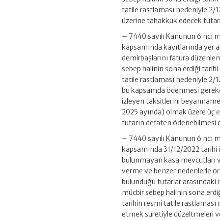
tatile rastlaması nedeniyle 2/1
üzerine tahakkuk edecek tutarl
– 7440 sayılı Kanunun 6 ncı ma
kapsamında kayıtlarında yer a
demirbaşlarını fatura düzenlem
sebep halinin sona erdiği tarih
tatile rastlaması nedeniyle 2/12
bu kapsamda ödenmesi gereken 
izleyen taksitlerini beyanname 
2025 ayında) olmak üzere üç eşi
tutarın defaten ödenebilmesi
– 7440 sayılı Kanunun 6 ncı m
kapsamında 31/12/2022 tarihi i
bulunmayan kasa mevcutları ve 
verme ve benzer nedenlerle ort
bulunduğu tutarlar arasındaki net
mücbir sebep halinin sona erdi
tarihin resmi tatile rastlaması
etmek suretiyle düzeltmeleri 