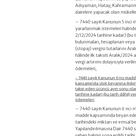
Adıyaman, Hatay, Kahramanmaraş 
dairelere yapacak olan mükelle
– 7440 sayılı Kanunun 5 inci m
yararlanmak istemeleri halinde
2/12/2024 tarihine kadar) (bu t
bulunmaları, hesaplanan veya ar
(stopaj) vergisi tutarlarını A
hâlinde ilk taksiti Aralık/2024
vergi artırımı dolayısıyla veri
ödemeleri,
– 7440 sayılı Kanunun 6 ncı madd
kapsamında stok beyanına ilişkin
takip eden üçüncü ayın sonu olan
tarihine kadar) (bu tarih dâhil) 
ödemeleri,
– 7440 sayılı Kanunun 6 ncı ma
madde kapsamında beyan eden v
tarihindeki miktarı ve emsal b
Yapılandırılmasına Dair 7440 s
sebep halinin sona erdiği tarih