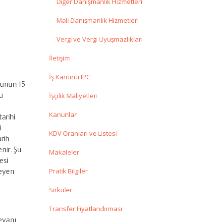
Diğer Danışmanlık Hizmetleri
Mali Danışmanlık Hizmetleri
Vergi ve Vergi Uyuşmazlıkları
İletişim
İş Kanunu IPC
nunun 15
u
İşçilik Maliyetleri
Kanunlar
tarihi
i
KDV Oranları ve Listesi
arih
nir. Şu
Makaleler
esi
Pratik Bilgiler
leyen
Sirküler
Transfer Fiyatlandırması
eyanı