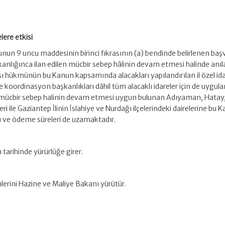
lere etkisi
unun 9 uncu maddesinin birinci fıkrasının (a) bendinde belirlenen baş
anlığınca ilan edilen mücbir sebep hâlinin devam etmesi halinde anı
 hükmünün bu Kanun kapsamında alacakları yapılandırılan il özel idar
e koordinasyon başkanlıkları dâhil tüm alacaklı idareler için de uygu
n mücbir sebep halinin devam etmesi uygun bulunan Adıyaman, Hatay
 ile Gaziantep İlinin İslahiye ve Nurdağı ilçelerindeki dairelerine bu 
 ve ödeme süreleri de uzamaktadır.
 tarihinde yürürlüğe girer.
lerini Hazine ve Maliye Bakanı yürütür.