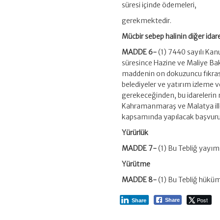
süresi içinde ödemeleri,
gerekmektedir.
Mücbir sebep halinin diğer idare
MADDE 6-
(1) 7440 sayılı Kan
süresince Hazine ve Maliye Bak
maddenin on dokuzuncu fıkrası
belediyeler ve yatırım izleme v
gerekeceğinden, bu idareleri
Kahramanmaraş ve Malatya illeri
kapsamında yapılacak başvuru
Yürürlük
MADDE 7-
(1) Bu Tebliğ yayımı
Yürütme
MADDE 8-
(1) Bu Tebliğ hüküm
Post
Share
Share