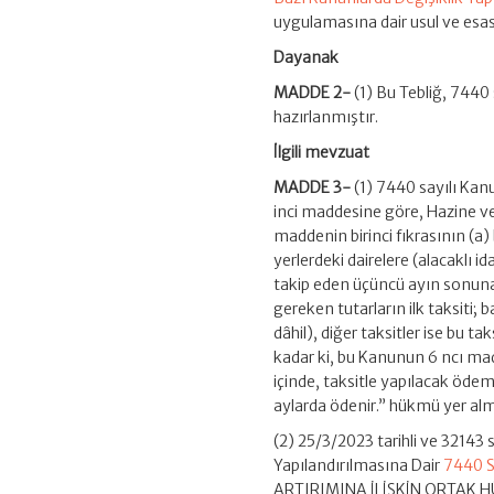
uygulamasına dair usul ve esas
Dayanak
MADDE 2-
(1) Bu Tebliğ, 7440
hazırlanmıştır.
İlgili mevzuat
MADDE 3-
(1) 7440 sayılı Kan
inci maddesine göre, Hazine ve 
maddenin birinci fıkrasının (
yerlerdeki dairelere (alacaklı i
takip eden üçüncü ayın sonuna
gereken tutarların ilk taksiti; 
dâhil), diğer taksitler ise bu 
kadar ki, bu Kanunun 6 ncı m
içinde, taksitle yapılacak ödem
aylarda ödenir.” hükmü yer alm
(2) 25/3/2023 tarihli ve 32143
Yapılandırılmasına Dair
7440 Sa
ARTIRIMINA İLİŞKİN ORTAK HÜK