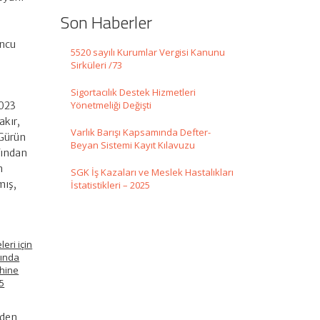
Son Haberler
uncu
5520 sayılı Kurumlar Vergisi Kanunu
Sirküleri /73
Sigortacılık Destek Hizmetleri
Yönetmeliği Değişti
2023
akır,
Varlık Barışı Kapsamında Defter-
 Gürün
Beyan Sistemi Kayıt Kılavuzu
afından
n
SGK İş Kazaları ve Meslek Hastalıkları
mış,
İstatistikleri – 2025
eri için
mında
ihine
25
eden