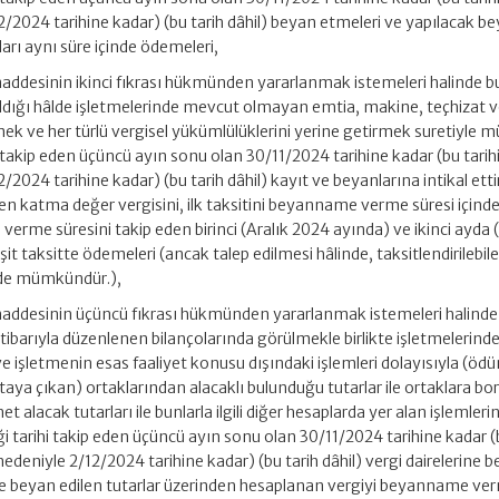
2/2024 tarihine kadar) (bu tarih dâhil) beyan etmeleri ve yapılacak b
arı aynı süre içinde ödemeleri,
ddesinin ikinci fıkrası hükmünden yararlanmak istemeleri halinde bu
ldığı hâlde işletmelerinde mevcut olmayan emtia, makine, teçhizat 
ek ve her türlü vergisel yükümlülüklerini yerine getirmek suretiyle m
i takip eden üçüncü ayın sonu olan 30/11/2024 tarihine kadar (bu tarih
/2024 tarihine kadar) (bu tarih dâhil) kayıt ve beyanlarına intikal etti
katma değer vergisini, ilk taksitini beyanname verme süresi içinde
verme süresini takip eden birinci (Aralık 2024 ayında) ve ikinci ayda
t taksitte ödemeleri (ancak talep edilmesi hâlinde, taksitlendirilebil
 de mümkündür.),
addesinin üçüncü fıkrası hükmünden yararlanmak istemeleri halinde 
tibarıyla düzenlenen bilançolarında görülmekle birlikte işletmelerind
işletmenin esas faaliyet konusu dışındaki işlemleri dolayısıyla (öd
aya çıkan) ortaklarından alacaklı bulunduğu tutarlar ile ortaklara bor
 alacak tutarları ile bunlarla ilgili diğer hesaplarda yer alan işlemlerin
ği tarihi takip eden üçüncü ayın sonu olan 30/11/2024 tarihine kadar 
 nedeniyle 2/12/2024 tarihine kadar) (bu tarih dâhil) vergi dairelerine 
ve beyan edilen tutarlar üzerinden hesaplanan vergiyi beyanname ve