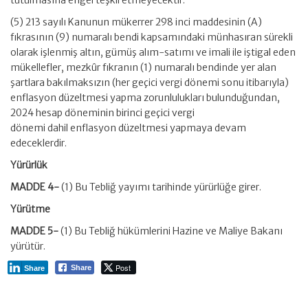
tutulmasına engel teşkil etmeyecektir.
(5) 213 sayılı Kanunun mükerrer 298 inci maddesinin (A)
fıkrasının (9) numaralı bendi kapsamındaki münhasıran sürekli
olarak işlenmiş altın, gümüş alım-satımı ve imali ile iştigal eden
mükellefler, mezkûr fıkranın (1) numaralı bendinde yer alan
şartlara bakılmaksızın (her geçici vergi dönemi sonu itibarıyla)
enflasyon düzeltmesi yapma zorunlulukları bulunduğundan,
2024 hesap döneminin birinci geçici vergi
dönemi dahil enflasyon düzeltmesi yapmaya devam
edeceklerdir.
Yürürlük
MADDE 4-
(1) Bu Tebliğ yayımı tarihinde yürürlüğe girer.
Yürütme
MADDE 5-
(1) Bu Tebliğ hükümlerini Hazine ve Maliye Bakanı
yürütür.
Post
Share
Share