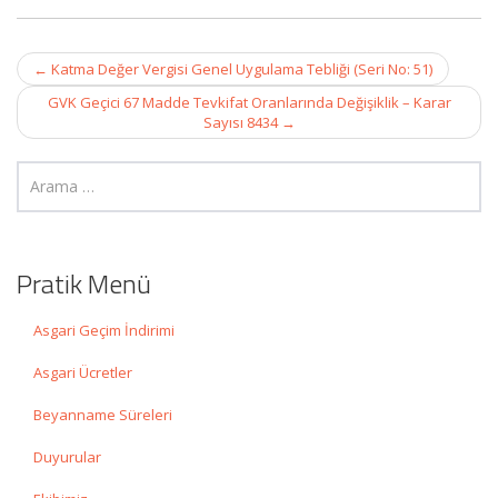
Post
←
Katma Değer Vergisi Genel Uygulama Tebliği (Seri No: 51)
navigation
GVK Geçici 67 Madde Tevkifat Oranlarında Değişiklik – Karar
Sayısı 8434
→
Pratik Menü
Asgari Geçim İndirimi
Asgari Ücretler
Beyanname Süreleri
Duyurular