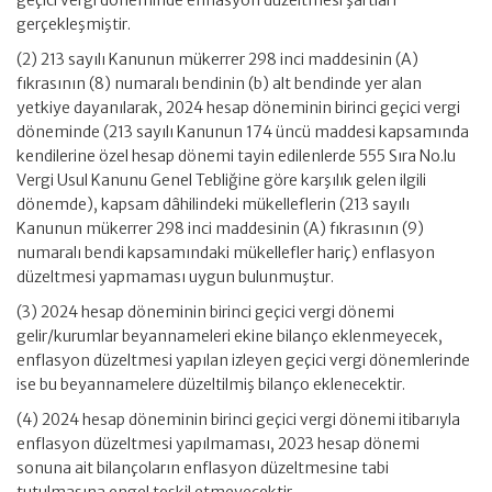
geçici vergi döneminde enflasyon düzeltmesi şartları
gerçekleşmiştir.
(2) 213 sayılı Kanunun mükerrer 298 inci maddesinin (A)
fıkrasının (8) numaralı bendinin (b) alt bendinde yer alan
yetkiye dayanılarak, 2024 hesap döneminin birinci geçici vergi
döneminde (213 sayılı Kanunun 174 üncü maddesi kapsamında
kendilerine özel hesap dönemi tayin edilenlerde 555 Sıra No.lu
Vergi Usul Kanunu Genel Tebliğine göre karşılık gelen ilgili
dönemde), kapsam dâhilindeki mükelleflerin (213 sayılı
Kanunun mükerrer 298 inci maddesinin (A) fıkrasının (9)
numaralı bendi kapsamındaki mükellefler hariç) enflasyon
düzeltmesi yapmaması uygun bulunmuştur.
(3) 2024 hesap döneminin birinci geçici vergi dönemi
gelir/kurumlar beyannameleri ekine bilanço eklenmeyecek,
enflasyon düzeltmesi yapılan izleyen geçici vergi dönemlerinde
ise bu beyannamelere düzeltilmiş bilanço eklenecektir.
(4) 2024 hesap döneminin birinci geçici vergi dönemi itibarıyla
enflasyon düzeltmesi yapılmaması, 2023 hesap dönemi
sonuna ait bilançoların enflasyon düzeltmesine tabi