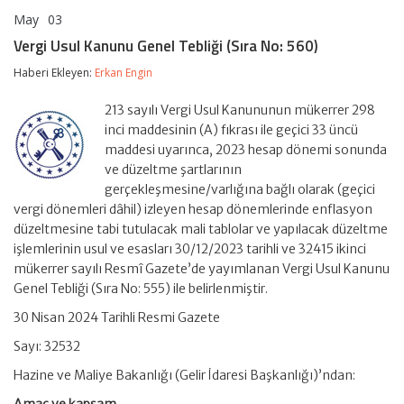
May
03
Vergi
yorumlar kapalı
Usul
Vergi Usul Kanunu Genel Tebliği (Sıra No: 560)
Kanunu
Genel
Haberi Ekleyen:
Erkan Engin
Tebliği
(Sıra
213 sayılı Vergi Usul Kanununun mükerrer 298
No:
560)
inci maddesinin (A) fıkrası ile geçici 33 üncü
için
maddesi uyarınca, 2023 hesap dönemi sonunda
ve düzeltme şartlarının
gerçekleşmesine/varlığına bağlı olarak (geçici
vergi dönemleri dâhil) izleyen hesap dönemlerinde enflasyon
düzeltmesine tabi tutulacak mali tablolar ve yapılacak düzeltme
işlemlerinin usul ve esasları 30/12/2023 tarihli ve 32415 ikinci
mükerrer sayılı Resmî Gazete’de yayımlanan Vergi Usul Kanunu
Genel Tebliği (Sıra No: 555) ile belirlenmiştir.
30 Nisan 2024 Tarihli Resmi Gazete
Sayı: 32532
Hazine ve Maliye Bakanlığı (Gelir İdaresi Başkanlığı)’ndan: