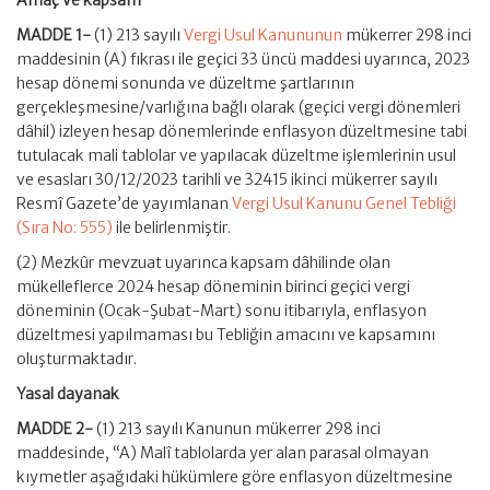
Amaç ve kapsam
MADDE 1-
(1) 213 sayılı
Vergi Usul Kanununun
mükerrer 298 inci
maddesinin (A) fıkrası ile geçici 33 üncü maddesi uyarınca, 2023
hesap dönemi sonunda ve düzeltme şartlarının
gerçekleşmesine/varlığına bağlı olarak (geçici vergi dönemleri
dâhil) izleyen hesap dönemlerinde enflasyon düzeltmesine tabi
tutulacak mali tablolar ve yapılacak düzeltme işlemlerinin usul
ve esasları 30/12/2023 tarihli ve 32415 ikinci mükerrer sayılı
Resmî Gazete’de yayımlanan
Vergi Usul Kanunu Genel Tebliği
(Sıra No: 555)
ile belirlenmiştir.
(2) Mezkûr mevzuat uyarınca kapsam dâhilinde olan
mükelleflerce 2024 hesap döneminin birinci geçici vergi
döneminin (Ocak-Şubat-Mart) sonu itibarıyla, enflasyon
düzeltmesi yapılmaması bu Tebliğin amacını ve kapsamını
oluşturmaktadır.
Yasal dayanak
MADDE 2-
(1) 213 sayılı Kanunun mükerrer 298 inci
maddesinde, “A) Malî tablolarda yer alan parasal olmayan
kıymetler aşağıdaki hükümlere göre enflasyon düzeltmesine