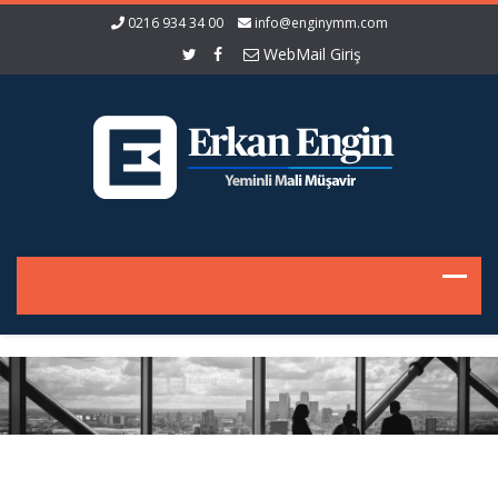
0216 934 34 00
info@enginymm.com
WebMail Giriş