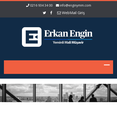
0216 934 34 00
info@enginymm.com
WebMail Giriş