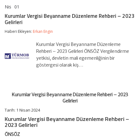
Nis
01
Kurumlar
yorumlar kapalı
Vergisi
Kurumlar Vergisi Beyanname Düzenleme Rehberi – 2023
Beyanname
Gelirleri
Düzenleme
Rehberi
Haberi Ekleyen:
Erkan Engin
–
2023
Gelirleri
Kurumlar Vergisi Beyanname Düzenleme
için
Rehberi – 2023 Gelirleri ÖNSÖZ Vergilendirme
yetkisi, devletin mali egemenliğinin bir
göstergesi olarak kiş…
Kurumlar Vergisi Beyanname Düzenleme Rehberi – 2023
Gelirleri
Tarih: 1 Nisan 2024
Kurumlar Vergisi Beyanname Düzenleme Rehberi –
2023 Gelirleri
ÖNSÖZ