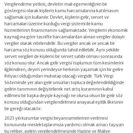
Vergilendirme yetkisi, devletin mali egemenliğinin bir
göstergesi olarak kişilerin kamu harcamalarına katılmasını
sağlamak için kullanılır. Devlet, kişilerin gelir, servet ve
harcamaları üzerine kurduğu vergi sistemi ile kamu
hizmetlerinin finansmanını sağlamaktadır. Vergilerin ekonomik
kaynağına göre tasnifte harcamalardan alınan vergiler dolaylı
vergiler olarak nitelendirilir. Bu vergiler ancak ve ancak bir
harcama söz konusu olduğunda tahsil edilebilir. Aynı şekilde
servet vergileri de kişilerin bir servet sahibi olması sonrasında
söz konusu olur. Ancak gelir vergisi toplumun tüm kesimlerini
ilgilendiren, deyim yerindeyse herkesin yaşamak için bir gelire
ihtiyacı olduğundan muhatap olacağı vergidir. Türk Vergi
Sisteminde yer alan gelir unsurları topluca değerlendirildiğinde
gelirin tanımının değiştirilerek net artış kuramının kabul
edilmesi bir başka deyişle kaynağı ne olursa olsun bir gelir söz
konusu olduğundan vergilendirilmesi anayasal eşitlik ilkesinin
bir gereği olacaktır.
2023 yılı kurumlar vergisi beyannamelerinin verilmesi
konusunda meslektaşlarımıza yardımcı olmak amacı taşıyan
bu rehber, gelirin vergilendirilmesinde Hazine ve Maliye