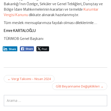
Bakanlığı’nın Özelge, Sirküler ve Genel Tebliğleri, Danıştay ve
Bölge İdare Mahkemelerinin kararları ve temelde
Kurumlar
Vergisi Kanunu
dikkate alınarak hazırlanmıştır.
Tüm meslek mensuplarımıza faydalı olması dileklerimle…
Emre KARTALOĞLU
TÜRMOB Genel Başkanı
Post
Share
Share
Post
←
Vergi Takvimi – Nisan 2024
navigation
GİB Beyanname Değişiklikleri
→