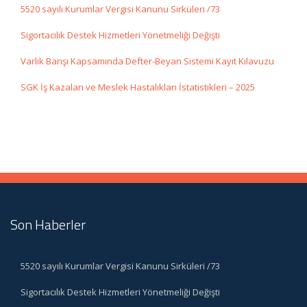
5520 sayılı Kurumlar Vergisi Kanunu Sirküleri /73
Sigortacılık Destek Hizmetleri Yönetmeliği Değişti
Varlık Barışı Kapsamında Defter-Beyan Sistemi Kayıt Kılavuzu
SGK İş Kazaları ve Meslek Hastalıkları İstatistikleri – 2025
Son Haberler
5520 sayılı Kurumlar Vergisi Kanunu Sirküleri /73
Sigortacılık Destek Hizmetleri Yönetmeliği Değişti