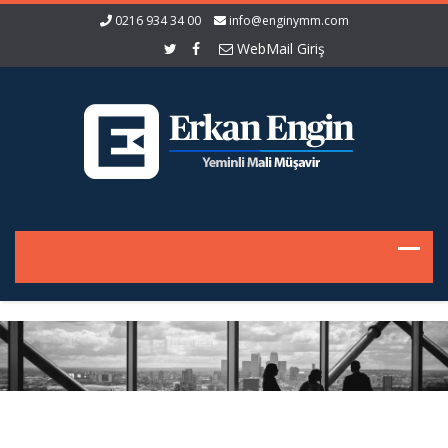
0216 934 34 00
info@enginymm.com
WebMail Giriş