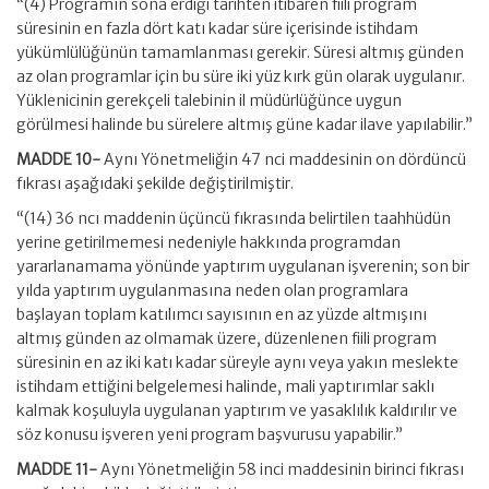
“(4) Programın sona erdiği tarihten itibaren fiili program
süresinin en fazla dört katı kadar süre içerisinde istihdam
yükümlülüğünün tamamlanması gerekir. Süresi altmış günden
az olan programlar için bu süre iki yüz kırk gün olarak uygulanır.
Yüklenicinin gerekçeli talebinin il müdürlüğünce uygun
görülmesi halinde bu sürelere altmış güne kadar ilave yapılabilir.”
MADDE 10-
Aynı Yönetmeliğin 47 nci maddesinin on dördüncü
fıkrası aşağıdaki şekilde değiştirilmiştir.
“(14) 36 ncı maddenin üçüncü fıkrasında belirtilen taahhüdün
yerine getirilmemesi nedeniyle hakkında programdan
yararlanamama yönünde yaptırım uygulanan işverenin; son bir
yılda yaptırım uygulanmasına neden olan programlara
başlayan toplam katılımcı sayısının en az yüzde altmışını
altmış günden az olmamak üzere, düzenlenen fiili program
süresinin en az iki katı kadar süreyle aynı veya yakın meslekte
istihdam ettiğini belgelemesi halinde, mali yaptırımlar saklı
kalmak koşuluyla uygulanan yaptırım ve yasaklılık kaldırılır ve
söz konusu işveren yeni program başvurusu yapabilir.”
MADDE 11-
Aynı Yönetmeliğin 58 inci maddesinin birinci fıkrası