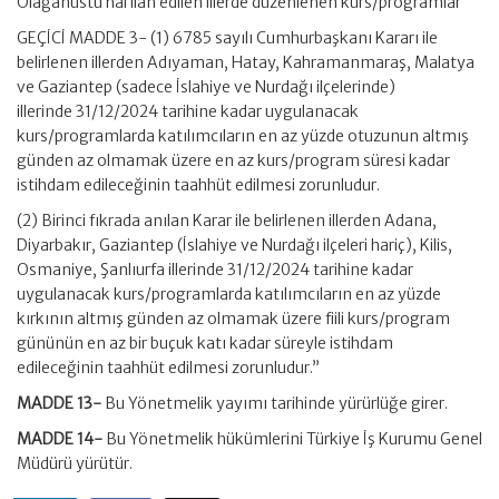
Olağanüstü hal ilan edilen illerde düzenlenen kurs/programlar
GEÇİCİ MADDE 3- (1) 6785 sayılı Cumhurbaşkanı Kararı ile
belirlenen illerden Adıyaman, Hatay, Kahramanmaraş, Malatya
ve Gaziantep (sadece İslahiye ve Nurdağı ilçelerinde)
illerinde 31/12/2024 tarihine kadar uygulanacak
kurs/programlarda katılımcıların en az yüzde otuzunun altmış
günden az olmamak üzere en az kurs/program süresi kadar
istihdam edileceğinin taahhüt edilmesi zorunludur.
(2) Birinci fıkrada anılan Karar ile belirlenen illerden Adana,
Diyarbakır, Gaziantep (İslahiye ve Nurdağı ilçeleri hariç), Kilis,
Osmaniye, Şanlıurfa illerinde 31/12/2024 tarihine kadar
uygulanacak kurs/programlarda katılımcıların en az yüzde
kırkının altmış günden az olmamak üzere fiili kurs/program
gününün en az bir buçuk katı kadar süreyle istihdam
edileceğinin taahhüt edilmesi zorunludur.”
MADDE 13-
Bu Yönetmelik yayımı tarihinde yürürlüğe girer.
MADDE 14-
Bu Yönetmelik hükümlerini Türkiye İş Kurumu Genel
Müdürü yürütür.