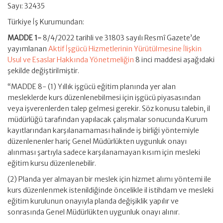
Sayı: 32435
Türkiye İş Kurumundan:
MADDE 1-
8/4/2022 tarihli ve 31803 sayılı Resmî Gazete’de
yayımlanan
Aktif İşgücü Hizmetlerinin Yürütülmesine İlişkin
Usul ve Esaslar Hakkında Yönetmeliğin
8 inci maddesi aşağıdaki
şekilde değiştirilmiştir.
“MADDE 8- (1) Yıllık işgücü eğitim planında yer alan
mesleklerde kurs düzenlenebilmesi için işgücü piyasasından
veya işverenlerden talep gelmesi gerekir. Söz konusu talebin, il
müdürlüğü tarafından yapılacak çalışmalar sonucunda Kurum
kayıtlarından karşılanamaması halinde iş birliği yöntemiyle
düzenlenenler hariç Genel Müdürlükten uygunluk onayı
alınması şartıyla sadece karşılanamayan kısım için mesleki
eğitim kursu düzenlenebilir.
(2) Planda yer almayan bir meslek için hizmet alımı yöntemi ile
kurs düzenlenmek istenildiğinde öncelikle il istihdam ve mesleki
eğitim kurulunun onayıyla planda değişiklik yapılır ve
sonrasında Genel Müdürlükten uygunluk onayı alınır.