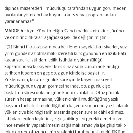
dışında mazeretleri il müdürlüğü tarafından uygun görülmeden
ayrılanlar yirmi dört ay boyunca kurs veya programlardan
yararlanamaz.”
MADDE 4-
Aynı Yönetmeliğin 32 nci maddesinin ikinci, üçüncü
ve on birinci fıkraları aşağıdaki şekilde değiştirilmiştir.
“(2) Birinci fıkra kapsamında belirlenen sayıdaki kursiyerler, yüz
yirmi günden az olmamak üzere fiili kurs gününün en az iki katı
kadar süre ile istihdam edilir. İstihdam yükümlülüğü
kapsamındaki kursiyerler kurs sınav sonucunun açıklandığı
tarihten itibaren en geç otuz gün içinde işe başlatılır.
Yüklenicinin, bu otuz günlük süre içinde başvurması ve il
müdürlüğünün uygun görmesi halinde; otuz günlük işe
başlatma süresi doksan güne kadar uzatılabilir. Otuz günlük
sürenin hesaplanmasına, yüklenicinin il müdürlüğüne yazılı
başvuru tarihi ile il müdürlüğünün başvuru sonucunu yazılı olarak
yükleniciye bildirdiği tarih arasında geçen süreler dâhil edilmez.
İstihdam edilen kişilerin işe giriş bildirgeleri gerekli denetim ve
incelemelerin yapılabilmesini sağlamak amacıyla işe girişi takip
eden en geç otuzuncu gün yüklenici tarafından il müdürlüğüne