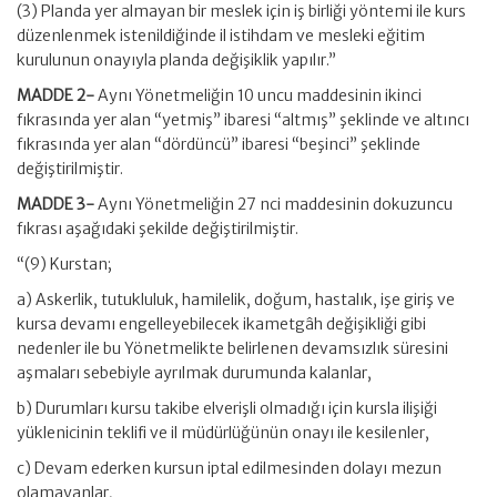
(3) Planda yer almayan bir meslek için iş birliği yöntemi ile kurs
düzenlenmek istenildiğinde il istihdam ve mesleki eğitim
kurulunun onayıyla planda değişiklik yapılır.”
MADDE 2-
Aynı Yönetmeliğin 10 uncu maddesinin ikinci
fıkrasında yer alan “yetmiş” ibaresi “altmış” şeklinde ve altıncı
fıkrasında yer alan “dördüncü” ibaresi “beşinci” şeklinde
değiştirilmiştir.
MADDE 3-
Aynı Yönetmeliğin 27 nci maddesinin dokuzuncu
fıkrası aşağıdaki şekilde değiştirilmiştir.
“(9) Kurstan;
a) Askerlik, tutukluluk, hamilelik, doğum, hastalık, işe giriş ve
kursa devamı engelleyebilecek ikametgâh değişikliği gibi
nedenler ile bu Yönetmelikte belirlenen devamsızlık süresini
aşmaları sebebiyle ayrılmak durumunda kalanlar,
b) Durumları kursu takibe elverişli olmadığı için kursla ilişiği
yüklenicinin teklifi ve il müdürlüğünün onayı ile kesilenler,
c) Devam ederken kursun iptal edilmesinden dolayı mezun
olamayanlar,