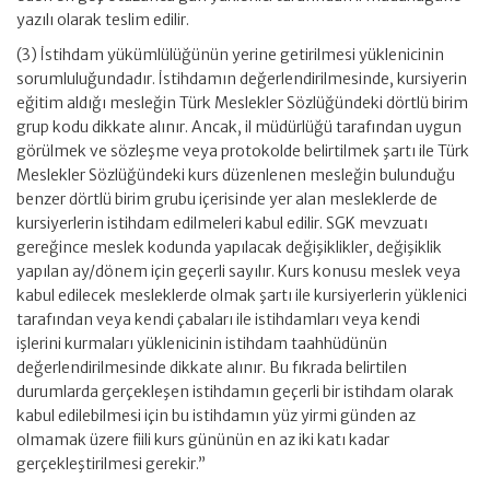
yazılı olarak teslim edilir.
(3) İstihdam yükümlülüğünün yerine getirilmesi yüklenicinin
sorumluluğundadır. İstihdamın değerlendirilmesinde, kursiyerin
eğitim aldığı mesleğin Türk Meslekler Sözlüğündeki dörtlü birim
grup kodu dikkate alınır. Ancak, il müdürlüğü tarafından uygun
görülmek ve sözleşme veya protokolde belirtilmek şartı ile Türk
Meslekler Sözlüğündeki kurs düzenlenen mesleğin bulunduğu
benzer dörtlü birim grubu içerisinde yer alan mesleklerde de
kursiyerlerin istihdam edilmeleri kabul edilir. SGK mevzuatı
gereğince meslek kodunda yapılacak değişiklikler, değişiklik
yapılan ay/dönem için geçerli sayılır. Kurs konusu meslek veya
kabul edilecek mesleklerde olmak şartı ile kursiyerlerin yüklenici
tarafından veya kendi çabaları ile istihdamları veya kendi
işlerini kurmaları yüklenicinin istihdam taahhüdünün
değerlendirilmesinde dikkate alınır. Bu fıkrada belirtilen
durumlarda gerçekleşen istihdamın geçerli bir istihdam olarak
kabul edilebilmesi için bu istihdamın yüz yirmi günden az
olmamak üzere fiili kurs gününün en az iki katı kadar
gerçekleştirilmesi gerekir.”