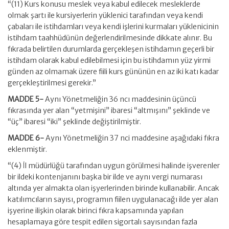
“(11) Kurs konusu meslek veya kabul edilecek mesleklerde
olmak şartı ile kursiyerlerin yüklenici tarafından veya kendi
çabaları ile istihdamları veya kendi işlerini kurmaları yüklenicinin
istihdam taahhüdünün değerlendirilmesinde dikkate alınır. Bu
fıkrada belirtilen durumlarda gerçekleşen istihdamın geçerli bir
istihdam olarak kabul edilebilmesi için bu istihdamın yüz yirmi
günden az olmamak üzere fiili kurs gününün en az iki katı kadar
gerçekleştirilmesi gerekir.”
MADDE 5-
Aynı Yönetmeliğin 36 ncı maddesinin üçüncü
fıkrasında yer alan “yetmişini” ibaresi “altmışını” şeklinde ve
“üç” ibaresi “iki” şeklinde değiştirilmiştir.
MADDE 6-
Aynı Yönetmeliğin 37 nci maddesine aşağıdaki fıkra
eklenmiştir.
“(4) İl müdürlüğü tarafından uygun görülmesi halinde işverenler
bir ildeki kontenjanını başka bir ilde ve aynı vergi numarası
altında yer almakta olan işyerlerinden birinde kullanabilir. Ancak
katılımcıların sayısı, programın fiilen uygulanacağı ilde yer alan
işyerine ilişkin olarak birinci fıkra kapsamında yapılan
hesaplamaya göre tespit edilen sigortalı sayısından fazla