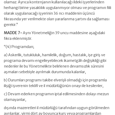
olamaz. Ayrıca kontenjanın kullanılacağı ildeki işyerlerinden
herhangi birine yasaklılık uygulanmıyor olması ve programın fiili
olarak uygulanacağı işyerinin 36 ncı maddenin üçüncü
fıkrasında yer verilmekte olan yararlanma şartını da sağlaması
gerekir.”
MADDE 7-
Aynı Yönetmeliğin 39 uncu maddesine aşağıdaki
fıkra eklenmiştir.
“(4) Programdan;
a) Askerlik, tutukluluk, hamilelik, doğum, hastalık, işe giriş ve
programa devamı engelleyebilecek ikametgâh değişikliği gibi
nedenler ile bu Yönetmelikte belirlenen devamsızlık süresini
aşmaları sebebiyle ayrılmak durumunda kalanlar,
b) Durumları programı takibe elverişli olmadığı için programla
ilişiği işverenin teklifi ve il müdürlüğünün onayı ile kesilenler,
c) Devam ederken programın iptal edilmesinden dolayı mezun
olamayanlar,
dışında mazeretleri il müdürlüğü tarafından uygun görülmeden
ayrılanlar, yirmi dört ay boyunca kurs veya programlardan