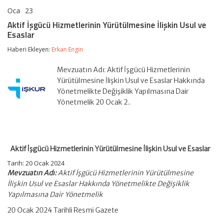
Oca
23
Aktif
yorumlar kapalı
İşgücü
Aktif İşgücü Hizmetlerinin Yürütülmesine İlişkin Usul ve
Hizmetlerinin
Esaslar
Yürütülmesine
İlişkin
Haberi Ekleyen:
Erkan Engin
Usul
ve
Esaslar
Mevzuatın Adı: Aktif İşgücü Hizmetlerinin
için
Yürütülmesine İlişkin Usul ve Esaslar Hakkında
Yönetmelikte Değişiklik Yapılmasına Dair
Yönetmelik 20 Ocak 2..
Aktif İşgücü Hizmetlerinin Yürütülmesine İlişkin Usul ve Esaslar
Tarih: 20 Ocak 2024
Mevzuatın Adı:
Aktif İşgücü Hizmetlerinin Yürütülmesine
İlişkin Usul ve Esaslar Hakkında Yönetmelikte Değişiklik
Yapılmasına Dair Yönetmelik
20 Ocak 2024 Tarihli Resmi Gazete