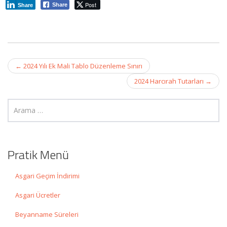
Post
Share
Share
Post
←
2024 Yılı Ek Mali Tablo Düzenleme Sınırı
navigation
2024 Harcırah Tutarları
→
Pratik Menü
Asgari Geçim İndirimi
Asgari Ücretler
Beyanname Süreleri