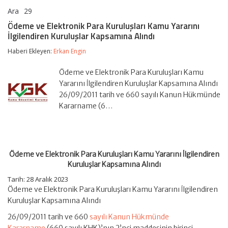
Ara
29
Ödeme
yorumlar kapalı
ve
Ödeme ve Elektronik Para Kuruluşları Kamu Yararını
Elektronik
İlgilendiren Kuruluşlar Kapsamına Alındı
Para
Kuruluşları
Haberi Ekleyen:
Erkan Engin
Kamu
Yararını
İlgilendiren
Ödeme ve Elektronik Para Kuruluşları Kamu
Kuruluşlar
Yararını İlgilendiren Kuruluşlar Kapsamına Alındı
Kapsamına
26/09/2011 tarih ve 660 sayılı Kanun Hükmünde
Alındı
Kararname (6…
için
Ödeme ve Elektronik Para Kuruluşları Kamu Yararını İlgilendiren
Kuruluşlar Kapsamına Alındı
Tarih: 28 Aralık 2023
Ödeme ve Elektronik Para Kuruluşları Kamu Yararını İlgilendiren
Kuruluşlar Kapsamına Alındı
26/09/2011 tarih ve 660
sayılı Kanun Hükmünde