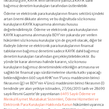
fıkrasına göre, KAYİK’lerin denetimi yalnızca KAYİK dahil
bağımsız denetim kuruluşları tarafından üstlenilebilir.
Ödeme ve elektronik para kuruluşlarının finans sektörü içindeki
artan önemi dikkate alınmış ve bu doğrultuda söz konusu
kuruluşların KAYİK kapsamına alınması hususu
değerlendirilmiştir. Ödeme ve elektronik para kuruluşlarının
KAYİK kapsamına alınmasıyla BDY’nin yukarıda yer verilen
hükümleri söz konusu kuruluşlar için de geçerli olacak; diğer bir
ifadeyle ödeme ve elektronik para kuruluşlarının finansal
tablolarının bağımsız denetimi sadece KAYİK dahil bağımsız
denetim kuruluşları tarafından gerçekleştirilebilecektir. Bu
yönde bir karar alınması halinde kararın, söz konusu
kuruluşların bağımsız denetimindeki etkinliğin artmasına ve
sağlıklı bir finansal yapı sürdürmelerine olumlu katkı yapacağı
beklendiğinden 660 sayılı KHK’nın 9’uncu maddesinin birinci
fıkrasının (ğ) ve BDY’nin 4’üncü maddesinin birinci fıkrasının (l)
bendinde yer alan yetkiye istinaden, 27/06/2013 tarih ve 28690
sayılı Resmi Gazete’de yayımlanan
6493 Sayılı Ödeme ve
Menkul Kıymet Mutabakat Sistemleri, Ödeme Hizmetleri ve
Elektronik Para Kuruluşları Hakkında Kanun
hükümleri uyarınca