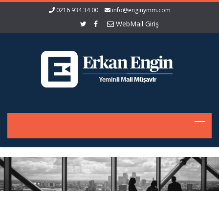
0216 934 34 00
info@enginymm.com
WebMail Giriş