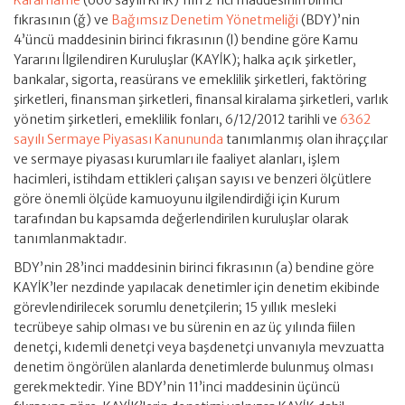
Kararname
(660 sayılı KHK)’nın 2’nci maddesinin birinci
fıkrasının (ğ) ve
Bağımsız Denetim Yönetmeliği
(BDY)’nin
4’üncü maddesinin birinci fıkrasının (l) bendine göre Kamu
Yararını İlgilendiren Kuruluşlar (KAYİK); halka açık şirketler,
bankalar, sigorta, reasürans ve emeklilik şirketleri, faktöring
şirketleri, finansman şirketleri, finansal kiralama şirketleri, varlık
yönetim şirketleri, emeklilik fonları, 6/12/2012 tarihli ve
6362
sayılı Sermaye Piyasası Kanununda
tanımlanmış olan ihraççılar
ve sermaye piyasası kurumları ile faaliyet alanları, işlem
hacimleri, istihdam ettikleri çalışan sayısı ve benzeri ölçütlere
göre önemli ölçüde kamuoyunu ilgilendirdiği için Kurum
tarafından bu kapsamda değerlendirilen kuruluşlar olarak
tanımlanmaktadır.
BDY’nin 28’inci maddesinin birinci fıkrasının (a) bendine göre
KAYİK’ler nezdinde yapılacak denetimler için denetim ekibinde
görevlendirilecek sorumlu denetçilerin; 15 yıllık mesleki
tecrübeye sahip olması ve bu sürenin en az üç yılında fiilen
denetçi, kıdemli denetçi veya başdenetçi unvanıyla mevzuatta
denetim öngörülen alanlarda denetimlerde bulunmuş olması
gerekmektedir. Yine BDY’nin 11’inci maddesinin üçüncü