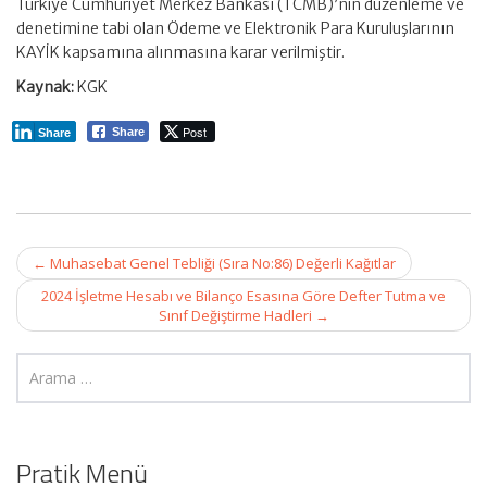
Türkiye Cumhuriyet Merkez Bankası (TCMB)’nin düzenleme ve
denetimine tabi olan Ödeme ve Elektronik Para Kuruluşlarının
KAYİK kapsamına alınmasına karar verilmiştir.
Kaynak:
KGK
Post
Share
Share
Post
←
Muhasebat Genel Tebliği (Sıra No:86) Değerli Kağıtlar
navigation
2024 İşletme Hesabı ve Bilanço Esasına Göre Defter Tutma ve
Sınıf Değiştirme Hadleri
→
Pratik Menü