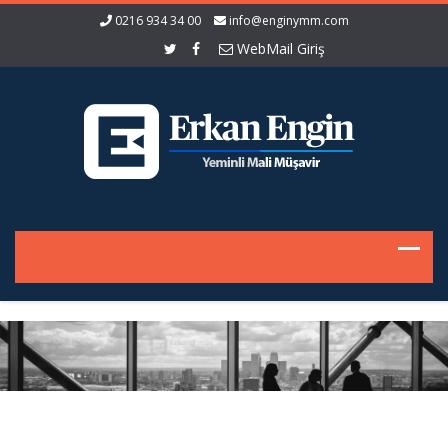
0216 934 34 00
info@enginymm.com
WebMail Giriş