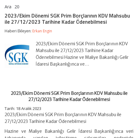
Ara
20
2023/Ekim
yorumlar kapalı
Dönemi
2023/Ekim Dönemi SGK Prim Borçlarının KDV Mahsubu
SGK
ile 27/12/2023 Tarihine Kadar Ödenebilmesi
Prim
Borçlarının
Haberi Ekleyen:
Erkan Engin
KDV
Mahsubu
ile
2023/Ekim Dönemi SGK Prim Borçlarının KDV
27/12/2023
Mahsubu ile 27/12/2023 Tarihine Kadar
Tarihine
Ödenebilmesi Hazine ve Maliye Bakanlığı Gelir
Kadar
İdaresi Başkanlığınca ve…
Ödenebilmesi
için
2023/Ekim Dönemi SGK Prim Borçlarının KDV Mahsubu ile
27/12/2023 Tarihine Kadar Ödenebilmesi
Tarih: 18 Aralık 2023
2023/Ekim Dönemi SGK Prim Borçlarının KDV Mahsubu ile
27/12/2023 Tarihine Kadar Ödenebilmesi
Hazine ve Maliye Bakanlığı Gelir İdaresi Başkanlığınca veri