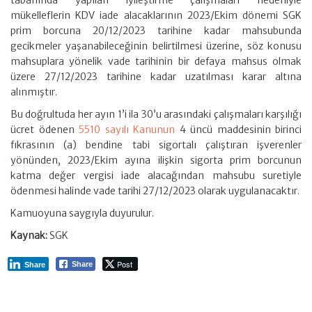
tabanında yapılan iyileştirme çalışmaları nedeniyle
mükelleflerin KDV iade alacaklarının 2023/Ekim dönemi SGK
prim borcuna 20/12/2023 tarihine kadar mahsubunda
gecikmeler yaşanabileceğinin belirtilmesi üzerine, söz konusu
mahsuplara yönelik vade tarihinin bir defaya mahsus olmak
üzere 27/12/2023 tarihine kadar uzatılması karar altına
alınmıştır.
Bu doğrultuda her ayın 1’i ila 30’u arasındaki çalışmaları karşılığı
ücret ödenen
5510 sayılı Kanunun
4 üncü maddesinin birinci
fıkrasının (a) bendine tabi sigortalı çalıştıran işverenler
yönünden, 2023/Ekim ayına ilişkin sigorta prim borcunun
katma değer vergisi iade alacağından mahsubu suretiyle
ödenmesi halinde vade tarihi 27/12/2023 olarak uygulanacaktır.
Kamuoyuna saygıyla duyurulur.
Kaynak:
SGK
Post
Share
Share