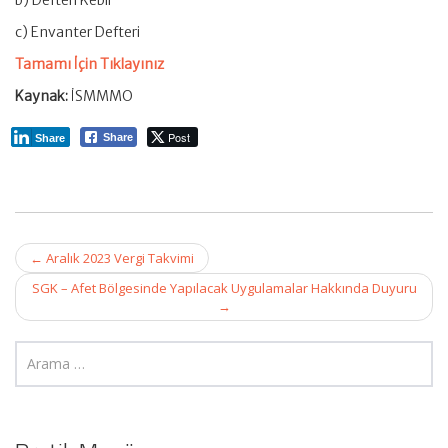
b) Defteri Kebir
c) Envanter Defteri
Tamamı İçin Tıklayınız
Kaynak:
İSMMMO
Post
Share
Share
Post
←
Aralık 2023 Vergi Takvimi
navigation
SGK – Afet Bölgesinde Yapılacak Uygulamalar Hakkında Duyuru
→