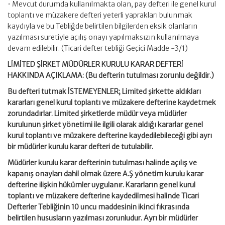
• Mevcut durumda kullanılmakta olan, pay defteri ile genel kurul
toplantı ve müzakere defteri yeterli yaprakları bulunmak
kaydıyla ve bu Tebliğde belirtilen bilgilerden eksik olanların
yazılması suretiyle açılış onayı yapılmaksızın kullanılmaya
devam edilebilir. (Ticari defter tebliği Geçici Madde -3/1)
LİMİTED ŞİRKET MÜDÜRLER KURULU KARAR DEFTERİ
HAKKINDA AÇIKLAMA: (Bu defterin tutulması zorunlu değildir.)
Bu defteri tutmak İSTEMEYENLER; Limited şirkette aldıkları
kararları genel kurul toplantı ve müzakere defterine kaydetmek
zorundadırlar. Limited şirketlerde müdür veya müdürler
kurulunun şirket yönetimi ile ilgili olarak aldığı kararlar genel
kurul toplantı ve müzakere defterine kaydedilebileceği gibi ayrı
bir müdürler kurulu karar defteri de tutulabilir.
Müdürler kurulu karar defterinin tutulması halinde açılış ve
kapanış onayları dahil olmak üzere A.Ş yönetim kurulu karar
defterine ilişkin hükümler uygulanır. Kararların genel kurul
toplantı ve müzakere defterine kaydedilmesi halinde Ticari
Defterler Tebliğinin 10 uncu maddesinin ikinci fıkrasında
belirtilen hususların yazılması zorunludur. Ayrı bir müdürler