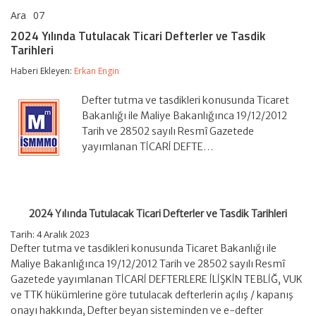
Ara
07
2024
yorumlar kapalı
Yılında
2024 Yılında Tutulacak Ticari Defterler ve Tasdik
Tutulacak
Tarihleri
Ticari
Defterler
Haberi Ekleyen:
Erkan Engin
ve
Tasdik
Tarihleri
Defter tutma ve tasdikleri konusunda Ticaret
için
Bakanlığı ile Maliye Bakanlığınca 19/12/2012
Tarih ve 28502 sayılı Resmî Gazetede
yayımlanan TİCARİ DEFTE…
2024 Yılında Tutulacak Ticari Defterler ve Tasdik Tarihleri
Tarih: 4 Aralık 2023
Defter tutma ve tasdikleri konusunda Ticaret Bakanlığı ile
Maliye Bakanlığınca 19/12/2012 Tarih ve 28502 sayılı Resmî
Gazetede yayımlanan TİCARİ DEFTERLERE İLİŞKİN TEBLİĞ, VUK
ve TTK hükümlerine göre tutulacak defterlerin açılış / kapanış
onayı hakkında, Defter beyan sisteminden ve e-defter