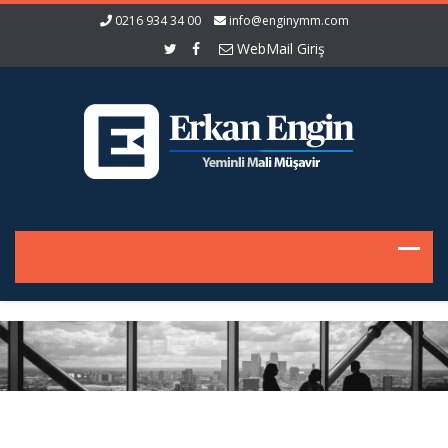
0216 934 34 00
info@enginymm.com
WebMail Giriş